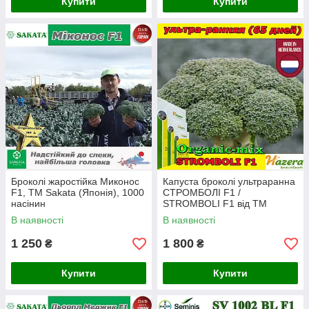
Купити
Купити
Броколі жаростійка Миконос
Капуста броколі ультраранна
F1, ТМ Sakata (Японія), 1000
СТРОМБОЛІ F1 /
насінин
STROMBOLI F1 від ТМ
HAZERA (2500 насіння проф.
В наявності
В наявності
пакет)
1 250
1 800
₴
₴
Купити
Купити