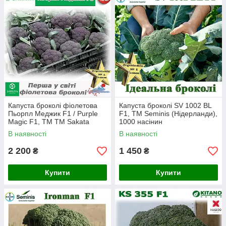
Капуста броколі фіолетова
Капуста броколі SV 1002 BL
Пьорпл Меджик F1 / Purple
F1, ТМ Seminis (Нідерланди),
Magic F1, ТМ ТМ Sakata
1000 насінин
(Японія), 1000 насінин
В наявності
В наявності
2 200
1 450
₴
₴
Купити
Купити