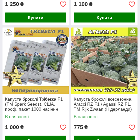
1 250
1 100
₴
₴
Купити
Купити
Капуста броколі Трібекка F1
Капуста броколі всесезонна,
(ТМ Spark Seeds), США,
Агассі RZ F1 / Agassi RZ F1,
проф. пакет 1000 насінин
ТМ Rijk Zwaan (Нідерланди)
В наявності
В наявності
1 000
775
₴
₴