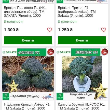
Броколі Партенон F1 (№1
Броколі Тритон F1
для осіннього збору), ТМ
(найпривабливіша), ТМ
SAKATA (Японія), 1000
Sakata (Японія), 1000
насінин
насінин
В наявності
В наявності
1 300
1 250
₴
₴
Купити
Купити
Надрання броколі Ахілес F1,
Капуста броколі НЕКСОС F1,
ТМ Sakata (Японія), 1000
ТМ Sakata (Японія), 1000