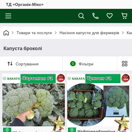
ТД «Органік-Мікс»
Товари та послуги
Насіння капусти для фермерів
Ка
Капуста броколі
Сортування
0
Фільтри