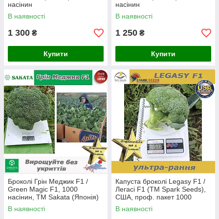
насінин
насінин
В наявності
В наявності
1 300
1 250
₴
₴
Купити
Купити
Броколі Грін Меджик F1 /
Капуста броколі Legasy F1 /
Green Magic F1, 1000
Легасі F1 (ТМ Spark Seeds),
насінин, ТМ Sakata (Японія)
США, проф. пакет 1000
насінин
В наявності
В наявності