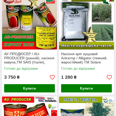
АУ-ПРОДЮСЕР / AU-
Насіння кріп кущовий
PRODUCER (ранній), насіння
Алігатор / Alligator (темний,
кавуна,ТМ SAIS (Італія),
жаростійкий) ТМ Solare
банка 500 грам, Імпорт 2026
Sementi (Італія)
Готово до відправки
Готово до відправки
3 750
1 280
₴
₴
Купити
Купити