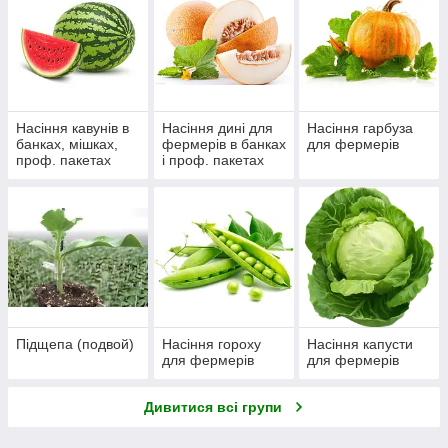
Насіння кавунів в
Насіння дині для
Насіння гарбуза
банках, мішках,
фермерів в банках
для фермерів
проф. пакетах
і проф. пакетах
Підщепа (подвой)
Насіння гороху
Насіння капусти
для фермерів
для фермерів
Дивитися всі групи