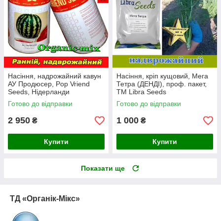
Насіння, надрожайний кавун
Насіння, кріп кущовий, Мега
АУ Продюсер, Рop Vriend
Тетра (ДЕНДІ), проф. пакет,
Seeds, Нідерланди
ТМ Libra Seeds
(Голландія), банка 500 грамів
Готово до відправки
Готово до відправки
2 950
1 000
₴
₴
Купити
Купити
Показати ще
ТД «Органік-Мікс»