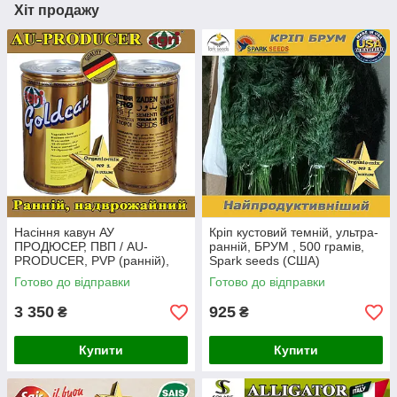
Хіт продажу
Насіння кавун АУ
Кріп кустовий темній, ультра-
ПРОДЮСЕР, ПВП / AU-
ранній, БРУМ , 500 грамів,
PRODUCER, PVP (ранній),
Spark seeds (США)
ТМ Agri Saaten GmbH
Готово до відправки
Готово до відправки
(Німеччина) банка 500 грамів
3 350
925
₴
₴
Купити
Купити