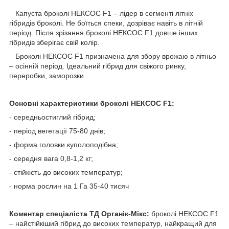
Капуста броколі НЕКСОС F1 – лідер в сегменті літніх
гібридів броколі. Не боїться спеки, дозріває навіть в літній
період. Після зрізання броколі НЕКСОС F1 довше інших
гібридів зберігає свій колір.
Броколі НЕКСОС F1 призначена для збору врожаю в літньо
– осінній період. Ідеальний гібрид для свіжого ринку,
переробки, заморозки.
Основні характеристики броколі НЕКСОС F1:
- середньостиглий гібрид;
- період вегетації 75-80 днів;
- форма головки куполоподібна;
- середня вага 0,8-1,2 кг;
- стійкість до високих температур;
- норма рослин на 1 Га 35-40 тисяч
Коментар спеціаліста ТД Органік-Мікс:
броколі НЕКСОС F1
– найстійкіший гібрид до високих температур, найкращий для