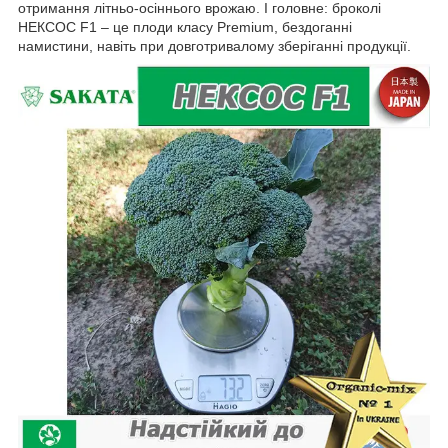
отримання літньо-осіннього врожаю. І головне: броколі
НЕКСОС F1 – це плоди класу Premium, бездоганні
намистини, навіть при довготривалому зберіганні продукції.