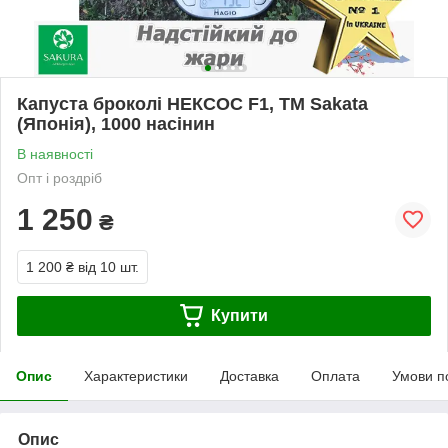
Капуста броколі НЕКСОС F1, ТМ Sakata
(Японія), 1000 насінин
В наявності
Опт і роздріб
1 250
₴
1 200 ₴
від 10 шт.
Купити
Опис
Характеристики
Доставка
Оплата
Умови п
Опис