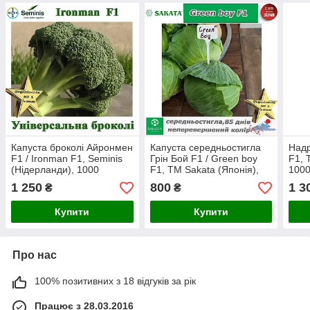
Капуста броколі Айронмен
Капуста середньостигла
Надр
F1 / Ironman F1, Seminis
Грін Бой F1 / Green boy
F1, 
(Нідерланди), 1000
F1, ТМ Sakata (Японія),
1000
насінин
1000 насінин
1 250
800
1 3
₴
₴
Купити
Купити
Про нас
100% позитивних з 18 відгуків за рік
Працює з 28.03.2016