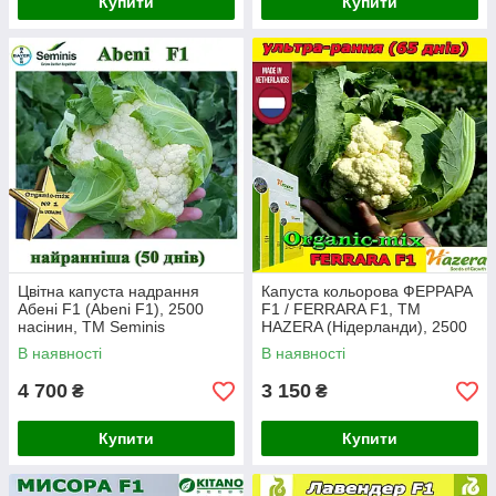
Купити
Купити
Цвітна капуста надрання
Капуста кольорова ФЕРРАРА
Абені F1 (Abeni F1), 2500
F1 / FERRARA F1, ТМ
насінин, ТМ Seminis
HAZERA (Нідерланди), 2500
(Нідерланди)
насіння
В наявності
В наявності
4 700
3 150
₴
₴
Купити
Купити