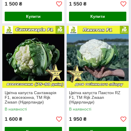
1 500
1 550
₴
₴
Купити
Купити
Цвітна капуста Сантамарія
Цвітна капуста Пакстон RZ
F1, всесезонна, ТМ Rijk
F1, ТМ Rijk Zwaan
Zwaan (Нідерланди)
(Нідерланди)
В наявності
В наявності
1 600
1 950
₴
₴