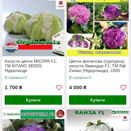
Капуста цвітна МІСОРА F1,
Цвітна фіолетова (пурпурна)
ТМ KITANO SEEDS,
капуста Лавендер F1, ТМ Rijk
Нідерланди
Zwaan (Нідерланди), 1000
насінин
В наявності
В наявності
1 700
4 000
₴
₴
Купити
Купити