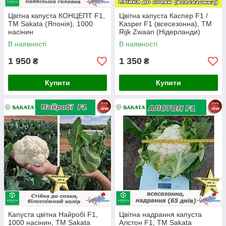
Цвітна капуста КОНЦЕПТ F1,
Цвітна капуста Каспер F1 /
ТМ Sakata (Японія), 1000
Kasper F1 (всесезонна), ТМ
насінин
Rijk Zwaan (Нідерланди)
В наявності
В наявності
1 950
1 350
₴
₴
Купити
Купити
Капуста цвітна Найробі F1,
Цвітна надрання капуста
1000 насінин, ТМ Sakata
Алстон F1, ТМ Sakata