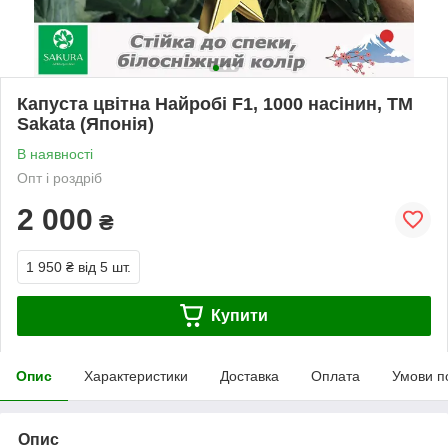
Капуста цвітна Найробі F1, 1000 насінин, ТМ
Sakata (Японія)
В наявності
Опт і роздріб
2 000
₴
1 950 ₴
від 5 шт.
Купити
Опис
Характеристики
Доставка
Оплата
Умови п
Опис