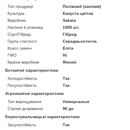
Тип продукції
Посівний (насіння)
Культура
Капуста цвітна
Виробник
Sakata
Насіння в упаковці
1000 шт.
Сорт/Гібрид
Гібрид
Група стиглості
Середньостигла
Класс семян
Еліта
ГМО
Ні
Країна виробник
Японія
Ботанічні характеристики
Холодостійкість
Так
Посухостійкість
Так
Агрономічні характеристики
Тип вирощування
Універсальні
Строки дозрівання
90 дн
Користувальницькі характеристики
Засухостійкість
Так