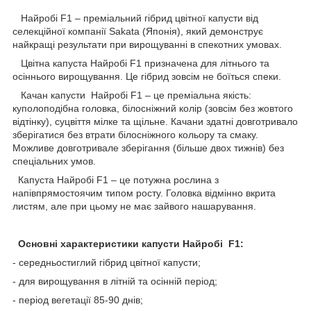
Найробі F1 – преміальний гібрид цвітної капусти від
селекційної компанії Sakata (Японія), який демонструє
найкращі результати при вирощуванні в спекотних умовах.
Цвітна капуста Найробі F1 призначена для літнього та
осіннього вирощування. Це гібрид зовсім не боїться спеки.
Качан капусти Найробі F1 – це преміальна якість:
куполоподібна головка, білосніжний колір (зовсім без жовтого
відтінку), суцвіття мілке та щільне. Качани здатні довготривало
зберігатися без втрати білосніжного кольору та смаку.
Можливе довготривале зберігання (більше двох тижнів) без
спеціальних умов.
Капуста Найробі F1 – це потужна рослина з
напівпрямостоячим типом росту. Головка відмінно вкрита
листям, але при цьому не має зайвого нашарування.
Основні характеристики капусти Найробі
F1:
- середньостиглий гібрид цвітної капусти;
- для вирощування в літній та осінній період;
- період вегетації 85-90 днів;