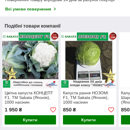
Всі умови повернення
Подібні товари компанії
Цвітна капуста КОНЦЕПТ
Капуста рання НОЗОМІ
Капу
F1, ТМ Sakata (Японія),
F1, ТМ Sakata (Японія),
Шарм
1000 насінин
1000 насінин
(Япо
1 950
850
850
₴
₴
Купити
Купити