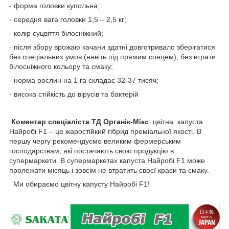
- форма головки купольна;
- середня вага головки 1,5 – 2,5 кг;
- колір суцвіття білосніжний;
- після збору врожаю качани здатні довготривало зберігатися
без спеціальних умов (навіть під прямим сонцем), без втрати
білосніжного кольору та смаку;
- норма рослин на 1 га складає 32-37 тисяч;
- висока стійкість до вірусів та бактерій
Коментар спеціаліста ТД Органік-Мікс
: цвітна капуста
Найробі F1 – це жаростійкий гібрид преміальної якості. В
першу чергу рекомендуємо великим фермерським
господарствам, які постачають свою продукцію в
супермаркети. В супермаркетах капуста Найробі F1 може
пролежати місяць і зовсім не втратить своєї краси та смаку.
Ми обираємо цвітну капусту Найробі F1!