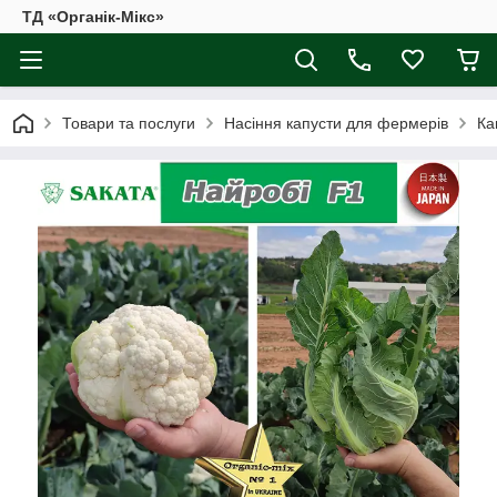
ТД «Органік-Мікс»
Товари та послуги
Насіння капусти для фермерів
Ка