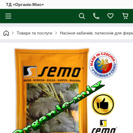
ТД «Органік-Мікс»
Товари та послуги
Насіння кабачків, патисонів для фер