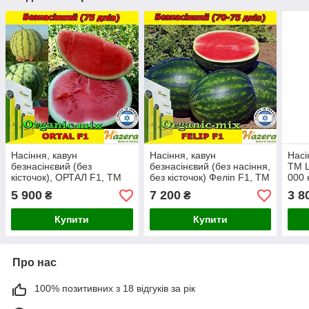
Насіння, кавун
Насіння, кавун
Насі
безнасінєвий (без
безнасінєвий (без насіння,
ТМ L
кісточок), ОРТАЛ F1, ТМ
без кісточок) Феліп F1, ТМ
000 
Нazera (Голландія) проф.
Нazera (Голландія) проф.
5 900
7 200
3 8
₴
₴
пакет 500 насінин
пакет 500 насінин
Купити
Купити
Про нас
100% позитивних з 18 відгуків за рік