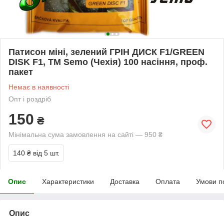
Патисон міні, зелений ГРІН ДИСК F1/GREEN
DISK F1, ТМ Semo (Чехія) 100 насіння, проф.
пакет
Немає в наявності
Опт і роздріб
150
₴
Мінімальна сума замовлення на сайті — 950 ₴
140 ₴
від 5 шт.
Опис
Характеристики
Доставка
Оплата
Умови п
Опис