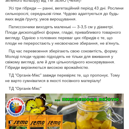
зеленого кольору) від ТМ SEMO (Чехія)!
Усі три гібриди — ранні, вегетаційний період 43 дні. Рослини
сильнорослі, середньові гілки. Чудово адаптуються до будь-
яких видів ґрунту, умов вирощування.
Патиссончики виходять маленькі — 3-3,5 см у діаметрі.
Плоди дископодібної форми, гладкі, привабливого товарного
вигляду. Однією з головних переваг цих гібридів є те, що
плоди не переростають у несвоєчасне збирання, не в'януть.
Під час перевезення зберігають свою соковитість, форму.
Молоді плоди чудово підходять не тільки для вживання у
свіжому вигляді, але й для цільноплідного консервування.
Гібриди вирізняються високою врожайністю.
ТД "Органік-Мікс" завжди перевіряє те, що пропонує. Тому
не варто сумніватися в якості посівного матеріалу!
ТД "Органік-Мікс"