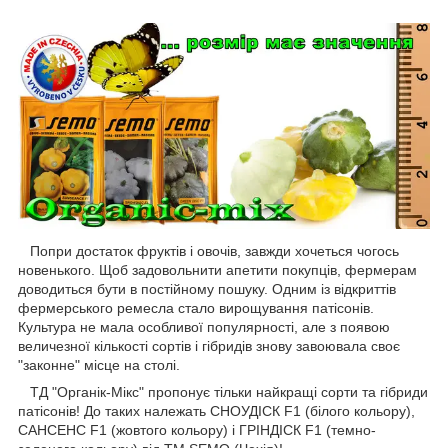
Попри достаток фруктів і овочів, завжди хочеться чогось
новенького. Щоб задовольнити апетити покупців, фермерам
доводиться бути в постійному пошуку. Одним із відкриттів
фермерського ремесла стало вирощування патісонів.
Культура не мала особливої популярності, але з появою
величезної кількості сортів і гібридів знову завоювала своє
"законне" місце на столі.
ТД "Органік-Мікс" пропонує тільки найкращі сорти та гібриди
патісонів! До таких належать СНОУДІСК F1 (білого кольору),
САНСЕНС F1 (жовтого кольору) і ГРІНДІСК F1 (темно-