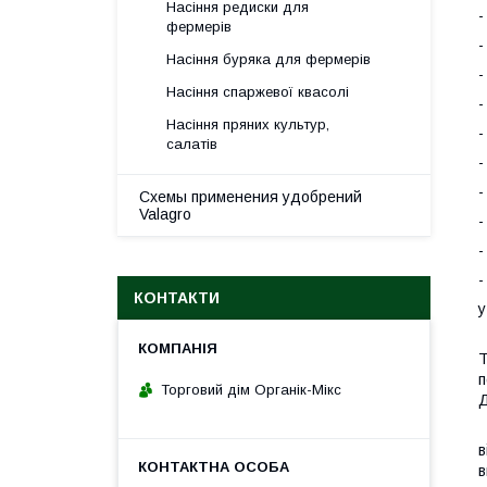
Насіння редиски для
-
фермерів
-
Насіння буряка для фермерів
-
Насіння спаржевої квасолі
-
Насіння пряних культур,
-
салатів
-
-
Схемы применения удобрений
Valagro
-
-
-
КОНТАКТИ
у
Д
Т
п
Торговий дім Органік-Мікс
Д
С
в
в