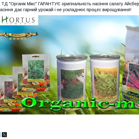
Д "Органік Мікс" ГАРАНТУЄ оригінальність насіння салату Айсберг
асіння дає гарний урожай і не ускладнює процес вирощування!