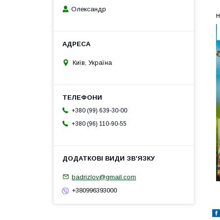
Т
Олександр
н
Київ, Україна
+380 (99) 639-30-00
+380 (96) 110-90-55
badrizlov@gmail.com
+380996393000