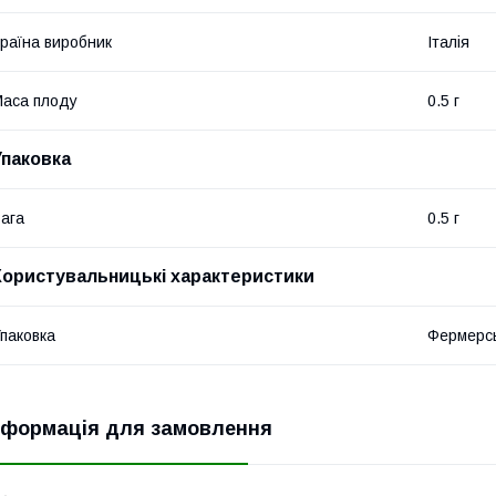
раїна виробник
Італія
аса плоду
0.5 г
Упаковка
ага
0.5 г
Користувальницькі характеристики
паковка
Фермерсь
нформація для замовлення