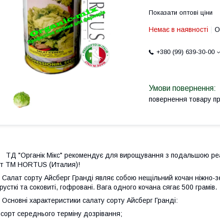
Показати оптові ціни
Немає в наявності
О
+380 (99) 639-30-00
повернення товару п
Д "Органік Мікс" рекомендує для вирощування з подальшою реал
т ТМ HORTUS (Италия)!
алат сорту Айсберг Гранді являє собою нещільний кочан ніжно-зел
русткі та соковиті, гофровані. Вага одного кочана сягає 500 грамів.
сновні характеристики салату сорту Айсберг Гранді:
 сорт середнього терміну дозрівання;