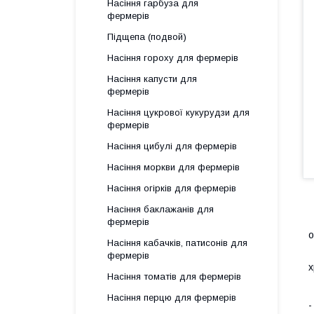
Насіння гарбуза для
фермерів
Підщепа (подвой)
Насіння гороху для фермерів
Насіння капусти для
фермерів
Насіння цукрової кукурудзи для
фермерів
Насіння цибулі для фермерів
Насіння моркви для фермерів
Насіння огірків для фермерів
Насіння баклажанів для
Т
фермерів
о
Насіння кабачків, патисонів для
С
фермерів
х
Насіння томатів для фермерів
О
Насіння перцю для фермерів
-