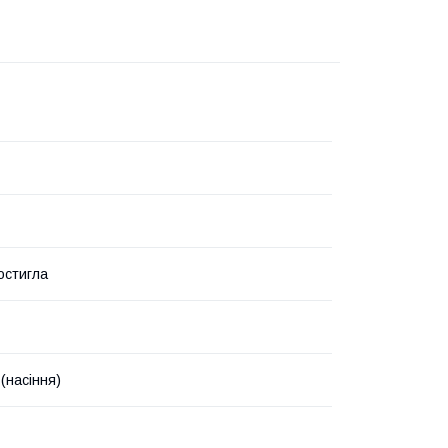
остигла
(насіння)