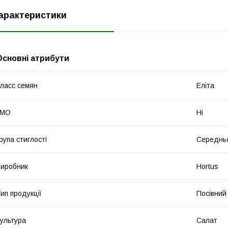
арактеристики
Основні атрибути
ласс семян
Еліта
ГМО
Ні
рупа стиглості
Середнь
иробник
Hortus
ип продукції
Посівний 
ультура
Салат