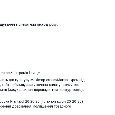
щування в спекотний період року;
сягає 500 грамів і вище.
ть цю культуру Maxicrop cream/Макроп крем від
, тобто збільшує вагу кочана салату, стимулює
иків (засуха, сильні перепади температур тощо).
обка Plantafol 20.20.20 (Планантафол 20-20-20)
корення дозрівання, поліпшення товарного