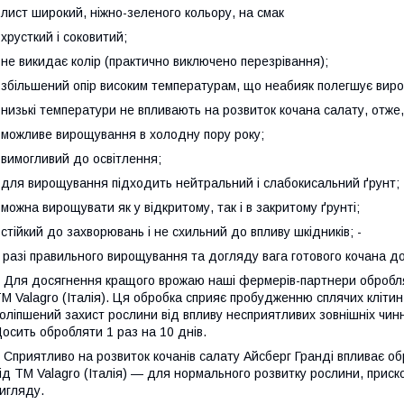
 лист широкий, ніжно-зеленого кольору, на смак
 хрусткий і соковитий;
 не викидає колір (практично виключено перезрівання);
 збільшений опір високим температурам, що неабияк полегшує виро
 низькі температури не впливають на розвиток кочана салату, отже,
 можливе вирощування в холодну пору року;
 вимогливий до освітлення;
 для вирощування підходить нейтральний і слабокисальний ґрунт;
 можна вирощувати як у відкритому, так і в закритому ґрунті;
 стійкий до захворювань і не схильний до впливу шкідників; -
 разі правильного вирощування та догляду вага готового кочана до
ля досягнення кращого врожаю наші фермерів-партнери обробляю
М Valagro (Італія). Ця обробка сприяє пробудженню сплячих клітин
оліпшений захист рослини від впливу несприятливих зовнішніх чинн
осить обробляти 1 раз на 10 днів.
приятливо на розвиток кочанів салату Айсберг Гранді впливає обр
ід ТМ Valagro (Італія) — для нормального розвитку рослини, прис
игляду.