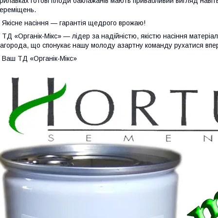
рилавках готові плоди баклажанів мають привабливий вигляд навіть
ереміщень.
кісне насіння — гарантія щедрого врожаю!
Д «Органік-Мікс» — лідер за надійністю, якістю насіння матеріал
агорода, що спонукає нашу молоду азартну команду рухатися впе
аш ТД «Органік-Мікс»