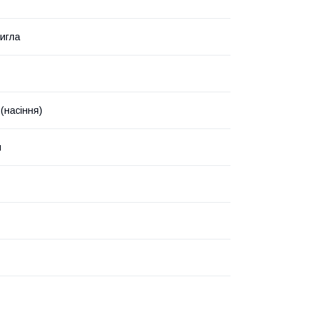
игла
(насіння)
н