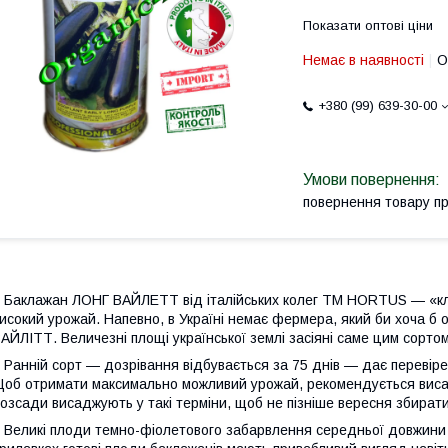
Показати оптові ціни
Немає в наявності
О
+380 (99) 639-30-00
повернення товару п
аклажан ЛОНГ ВАЙЛЕТТ від італійських колег ТМ HORTUS — «клас
исокий урожай. Напевно, в Україні немає фермера, який би хоча б
АЙЛІТТ. Величезні площі української землі засіяні саме цим сорто
анній сорт — дозрівання відбувається за 75 днів — дає перевірен
об отримати максимально можливий урожай, рекомендується висадж
озсади висаджують у такі терміни, щоб не пізніше вересня збират
еликі плоди темно-фіолетового забарвлення середньої довжини м