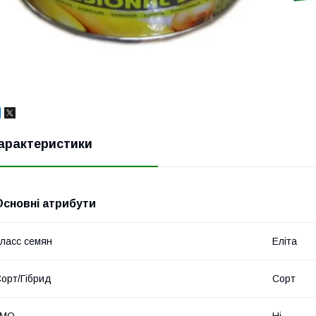
арактеристики
Основні атрибути
ласс семян
Еліта
орт/Гібрид
Сорт