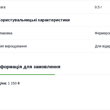
ага
0.5 г
Користувальницькі характеристики
паковка
Фермерсь
ип вирощування
Для відкр
нформація для замовлення
іна:
1 150 ₴