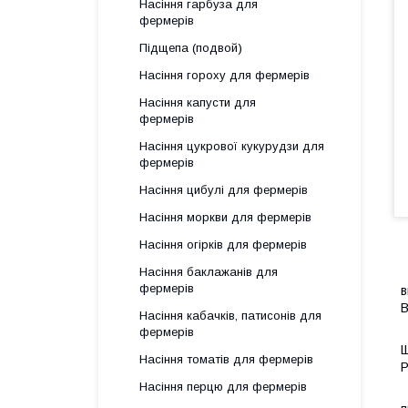
Насіння гарбуза для
фермерів
Підщепа (подвой)
Насіння гороху для фермерів
Насіння капусти для
фермерів
Насіння цукрової кукурудзи для
фермерів
Насіння цибулі для фермерів
Насіння моркви для фермерів
Насіння огірків для фермерів
Насіння баклажанів для
Б
фермерів
в
В
Насіння кабачків, патисонів для
фермерів
Р
Щ
Насіння томатів для фермерів
Р
Насіння перцю для фермерів
В