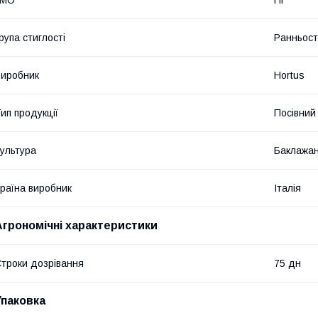
ГМО
Ні
рупа стиглості
Ранньост
иробник
Hortus
ип продукції
Посівний 
ультура
Баклажа
раїна виробник
Італія
Агрономічні характеристики
троки дозрівання
75 дн
Упаковка