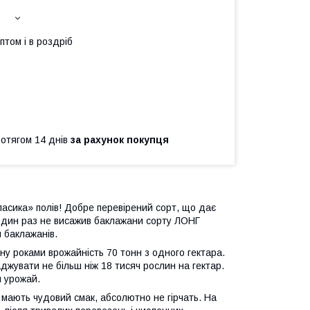
птом і в роздріб
ротягом 14 днів
за рахунок покупця
ика» полів! Добре перевірений сорт, що дає
 один раз не висажив баклажани сорту ЛОНГ
м баклажанів.
у роками врожайність 70 тонн з одного гектара.
увати не більш ніж 18 тисяч рослин на гектар.
и урожай.
ають чудовий смак, абсолютно не гірчать. На