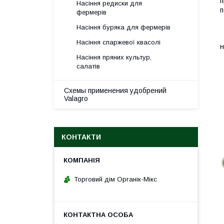
п
Насіння редиски для
п
фермерів
Я
Насіння буряка для фермерів
Т
Насіння спаржевої квасолі
н
Насіння пряних культур,
В
салатів
Схемы применения удобрений
Valagro
КОНТАКТИ
Торговий дім Органік-Мікс