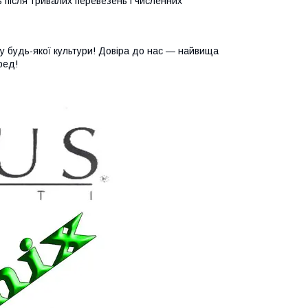
 після тривалих перевезень і численних
у будь-якої культури! Довіра до нас — найвища
ред!