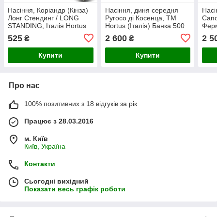
Насіння, Коріандр (Кінза)
Насіння, диня середня
Насі
Лонг Стендинг / LONG
Ругосо ді Косенца, ТМ
Сапо
STANDING, Італія Hortus
Hortus (Італія) Банка 500
Ферм
(пакет 500 грамів)
грамів, Імпорт 2025
грам
525
2 600
2 5
₴
₴
Купити
Купити
Про нас
100% позитивних з 18 відгуків за рік
Працює з 28.03.2016
м. Київ
Київ, Україна
Контакти
Сьогодні вихідний
Показати весь графік роботи