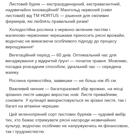
Листовий буряк — екстраординарний, екстравагантний,
надзвичайно інноваційний! Мангольд червоний (сквіл
листовий) від ТМ HORTUS — рішення для сміливих
фермерів, які люблять правильний ризик!
Холодостійка рослина з червоно-зеленим листям і
малиново-червоними черешками приносить рясні врожайи,
водночас не вимагаючи особливого підходу до процесу
вирощування!
Вегетаційний період — 60 днів. Оптимальний час для
висаджування у відкритий ґрунт — початок травня. Можливо,
посадка розсадним способом, ідеальний час — середина
маяму.
Рослина прямостійка, заввишки — не більш ніж 45 см.
Важливий чинник — багаторазовий збір врожаю, на місці
зрізаних листя швидко виростає нові. Листя привабливе,
соковите. У кулінарії використовуються як зрізані листя, так і
багаті на вітаміни черешки.
Цей зеленопряний сорт листових буряків — чудовий вибір
тих, хто бажає отримувати рясні нагороди незвичайних
культур, водночас особливо не напружуючись як фінансовою,
так і трудомісткістю.