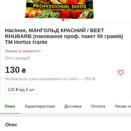
Насіння, МАНГОЛЬД КРАСНИЙ / BEET
RHUBARB (паковання проф. пакет 50 грамів)
ТМ Hortus Італія
Немає в наявності
Опт і роздріб
130
₴
Мінімальна сума замовлення на сайті — 950 ₴
120 ₴
від 5 шт.
Опис
Характеристики
Доставка
Оплата
Умови п
Опис