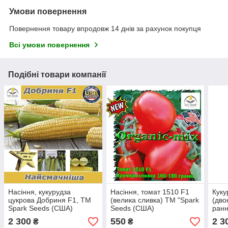
Умови повернення
Повернення товару впродовж 14 днів за рахунок покупця
Всі умови повернення
Подібні товари компанії
Насіння, кукурудза
Насіння, томат 1510 F1
Куку
цукрова Добриня F1, ТМ
(велика сливка) ТМ "Spark
(дво
Spark Seeds (США)
Seeds (США)
ран
Spar
2 300
550
2 3
₴
₴