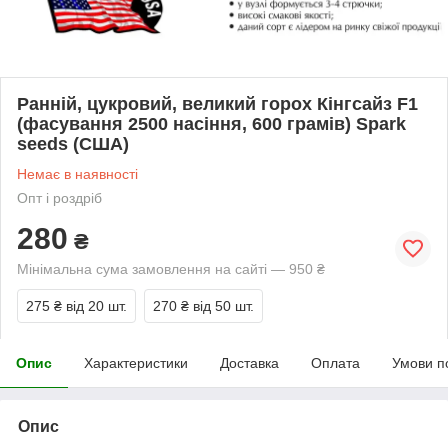
Ранній, цукровий, великий горох Кінгсайз F1
(фасування 2500 насіння, 600 грамів) Spark
seeds (США)
Немає в наявності
Опт і роздріб
280
₴
Мінімальна сума замовлення на сайті — 950 ₴
275 ₴
від 20 шт.
270 ₴
від 50 шт.
Опис
Характеристики
Доставка
Оплата
Умови п
Опис