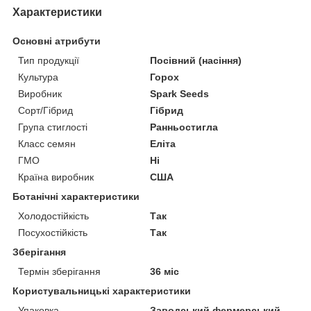
Характеристики
Основні атрибути
Тип продукції
Посівний (насіння)
Культура
Горох
Виробник
Spark Seeds
Сорт/Гібрид
Гібрид
Група стиглості
Ранньостигла
Класс семян
Еліта
ГМО
Ні
Країна виробник
США
Ботанічні характеристики
Холодостійкість
Так
Посухостійкість
Так
Зберігання
Термін зберігання
36 міс
Користувальницькі характеристики
Упаковка
Заводський фермерський