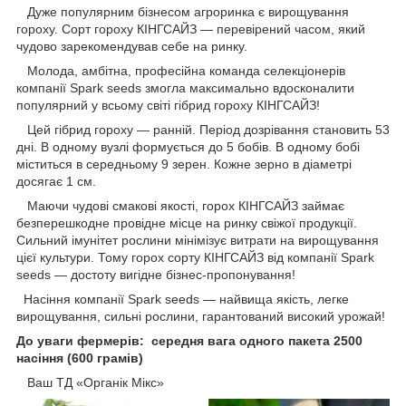
Дуже популярним бізнесом агроринка є вирощування
гороху. Сорт гороху КІНГСАЙЗ — перевірений часом, який
чудово зарекомендував себе на ринку.
Молода, амбітна, професійна команда селекціонерів
компанії Spark seeds змогла максимально вдосконалити
популярний у всьому світі гібрид гороху КІНГСАЙЗ!
Цей гібрид гороху — ранній. Період дозрівання становить 53
дні. В одному вузлі формується до 5 бобів. В одному бобі
міститься в середньому 9 зерен. Кожне зерно в діаметрі
досягає 1 см.
Маючи чудові смакові якості, горох КІНГСАЙЗ займає
безперешкодне провідне місце на ринку свіжої продукції.
Сильний імунітет рослини мінімізує витрати на вирощування
цієї культури. Тому горох сорту КІНГСАЙЗ від компанії Spark
seeds — достоту вигідне бізнес-пропонування!
Насіння компанії Spark seeds — найвища якість, легке
вирощування, сильні рослини, гарантований високий урожай!
До уваги фермерів: середня вага одного пакета 2500
насіння (600 грамів)
Ваш ТД «Органік Мікс»