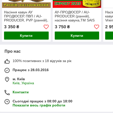
Насіння кавун АУ
АУ-ПРОДЮСЕР / AU-
Насі
ПРОДЮСЕР, ПВП / AU-
PRODUCER (ранній),
каву
PRODUCER, PVP (ранній),
насіння кавуна,ТМ SAIS
Vrie
ТМ Agri Saaten GmbH
(Італія), банка 500 грам,
(Гол
3 350
3 750
2 9
₴
₴
(Німеччина) банка 500
Імпорт 2026
грам
грамів
Купити
Купити
Про нас
100% позитивних з 18 відгуків за рік
Працює з 28.03.2016
м. Київ
Київ, Україна
Контакти
Сьогодні працює з 08:00 до 18:00
Показати весь графік роботи