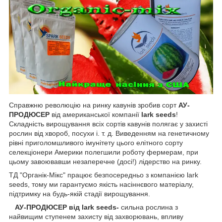
Справжню революцію на ринку кавунів зробив сорт
АУ-
ПРОДЮСЕР
від американської компанії
lark seeds
!
Складність вирощування всіх сортів кавунів полягає у захисті
рослин від хвороб, посухи і. т. д. Виведенням на генетичному
рівні приголомшливого імунітету цього елітного сорту
селекціонери Америки полегшили роботу фермерам, при
цьому завоювавши незаперечне (досі!) лідерство на ринку.
ТД "Органік-Мікс" працює безпосередньо з компанією lark
seeds, тому ми гарантуємо якість насіннєвого матеріалу,
підтримку на будь-якій стадії вирощування.
АУ-ПРОДЮСЕР від lark seeds-
сильна рослина з
найвищим ступенем захисту від захворювань, впливу