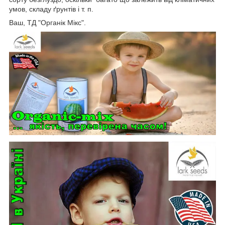
умов, складу ґрунтів і т. п.
Ваш, ТД "Органік Мікс".