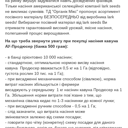
на ринку змушує задуматися навіть досвідчених фахівців.
Тільки насіння американської селекційної компанії lark seeds
не викликає сумнівів. ТД "Органік Мікс" пропонує асортимент
посівного матеріалу БЕЗПОСЕРЕДНЬО від виробника lark
seeds! Вибираючи посівний матеріал від lark seeds Ви
отримаєте гарантований високий урожай, якісне насіння,
полегшений процес вирощування.
На що треба звернути увагу при покупці насіння кавуна
АУ-Продюсер (банка 500 грам):
- в банці орієнтовно 10 000 насінин;
- стандартною, оптимальною нормою висіву насіння
кавуна Продюсер вважається 0,5 кг на 1 Га (відповідно,
густота рослин 10 тис. на 1 Га);
- при висадженні механичним способом (сівалкою), норма
витрат насінин збільшується і фермери
висаджують у середньому 1 кг насінин кавуна Продюсер на 1
Га. Збільшення норми витрати пов`язане з тим, що
механічна сівалка кидає по 1-3 насінинки до кожної лунки;
- при висадженні ручним способом - 0,5 на 1 Га;
- слід зазначити, що витрата насіння може
змінюватися залежно від схеми посадки;
- говорити про чітку (конкретну) схему посадки для даного
сорту безглуздо, оскільки багато що залежить від кліматичних