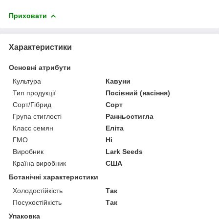
Приховати
Характеристики
Основні атрибути
Культура
Кавуни
Тип продукції
Посівний (насіння)
Сорт/Гібрид
Сорт
Група стиглості
Ранньостигла
Класс семян
Еліта
ГМО
Ні
Виробник
Lark Seeds
Країна виробник
США
Ботанічні характеристики
Холодостійкість
Так
Посухостійкість
Так
Упаковка