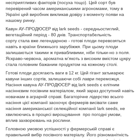
несприятливих факторів (посуха тощо). Цей сорт був
перевірений часом американськими агрономами, тому в
Україні цей виробник викликав довіру з моменту появи на
нашому ринку.
Кавун АУ-ПРОДЮСЕР від lark seeds - середньостиглий,
вегетаційний період - 80 днів. Транспортабельність
сорту стала вже легендарною - готові плоди перевозяться
навіть в країни ближнього зарубіжжя. При цьому плоди
залишаються такими ж привабливими, ніби тільки-но з поля.
Яскраво-червона, ароматна м'якоть з високим вмістом цукру
стала головним бажаним продуктом на кожному столі.
Готові плоди досягають ваги в 12 кг. Цей гігант затьмарює
кавуни інших сортів, залишаючи собі лаври переможця.
Насіння кавуна АУ-ПРОДЮСЕР від lark seeds є елітним
насіннєвим посівним матеріалом, який зараз доступний навіть
новачкам в аграрній справі. Багаторічне лідерство всього
насіння цієї компанії заохочує фермерів висівати саме
насіння американської селекційної компанії lark seeds, не
хвилюючись в процесі вирощування про погодні умови,
вплив захворювань на рослини.
Головною умовою успішності у фермерській справі є
правильний вибір посівного матеріалу. Його різноманітність