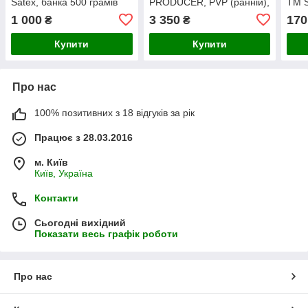
Satex, банка 500 грамів
PRODUCER, PVP (ранній),
ТМ S
ТМ Agri Saaten GmbH
Найк
1 000
3 350
170
₴
₴
(Німеччина) банка 500
грамів
Купити
Купити
Про нас
100% позитивних з 18 відгуків за рік
Працює з 28.03.2016
м. Київ
Київ, Україна
Контакти
Сьогодні вихідний
Показати весь графік роботи
Про нас