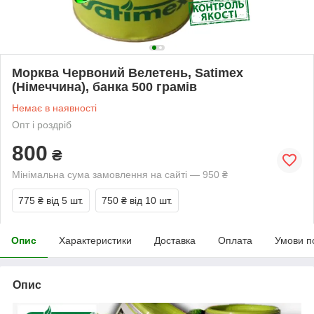
Морква Червоний Велетень, Satimex
(Німеччина), банка 500 грамів
Немає в наявності
Опт і роздріб
800
₴
Мінімальна сума замовлення на сайті — 950 ₴
775 ₴
від 5 шт.
750 ₴
від 10 шт.
Опис
Характеристики
Доставка
Оплата
Умови п
Опис