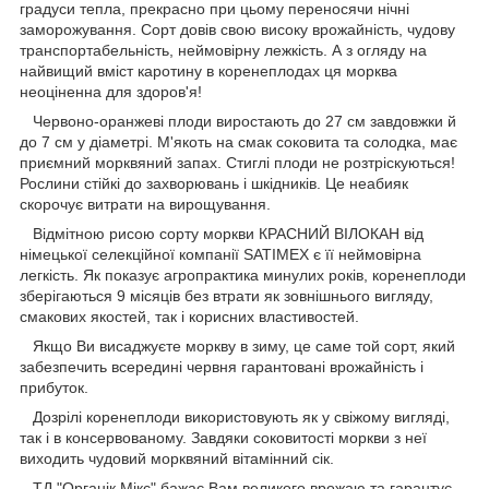
градуси тепла, прекрасно при цьому переносячи нічні
заморожування. Сорт довів свою високу врожайність, чудову
транспортабельність, неймовірну лежкість. А з огляду на
найвищий вміст каротину в коренеплодах ця морква
неоціненна для здоров'я!
Червоно-оранжеві плоди виростають до 27 см завдовжки й
до 7 см у діаметрі. М'якоть на смак соковита та солодка, має
приємний морквяний запах. Стиглі плоди не розтріскуються!
Рослини стійкі до захворювань і шкідників. Це неабияк
скорочує витрати на вирощування.
Відмітною рисою сорту моркви КРАСНИЙ ВІЛОКАН від
німецької селекційної компанії SATIMEX є її неймовірна
легкість. Як показує агропрактика минулих років, коренеплоди
зберігаються 9 місяців без втрати як зовнішнього вигляду,
смакових якостей, так і корисних властивостей.
Якщо Ви висаджуєте моркву в зиму, це саме той сорт, який
забезпечить всередині червня гарантовані врожайність і
прибуток.
Дозрілі коренеплоди використовують як у свіжому вигляді,
так і в консервованому. Завдяки соковитості моркви з неї
виходить чудовий морквяний вітамінний сік.
ТД "Органік Мікс" бажає Вам великого врожаю та гарантує