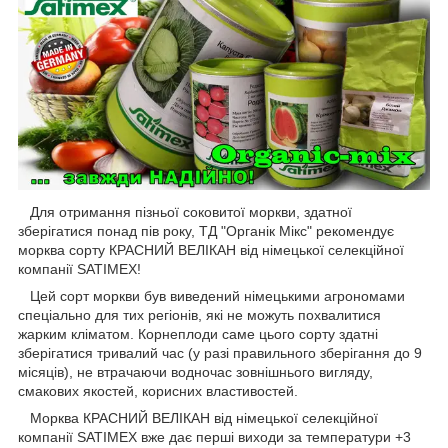
Для отримання пізньої соковитої моркви, здатної
зберігатися понад пів року, ТД "Органік Мікс" рекомендує
морква сорту КРАСНИЙ ВЕЛІКАН від німецької селекційної
компанії SATIMEX!
Цей сорт моркви був виведений німецькими агрономами
спеціально для тих регіонів, які не можуть похвалитися
жарким кліматом. Корнеплоди саме цього сорту здатні
зберігатися тривалий час (у разі правильного зберігання до 9
місяців), не втрачаючи водночас зовнішнього вигляду,
смакових якостей, корисних властивостей.
Морква КРАСНИЙ ВЕЛІКАН від німецької селекційної
компанії SATIMEX вже дає перші виходи за температури +3