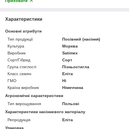
Приховати
Характеристики
Основні атрибути
Тип продукції
Посівний (насіння)
Культура
Морква
Виробник
Satimex
Сорт/Гібрид
Сорт
Група стиглості
Пізньостигла
Класс семян
Еліта
ГМО
Ні
Країна виробник
Німеччина
Агрономічні характеристики
Тип вирощування
Польові
Характеристики насіннєвого матеріалу
Репродукція
Еліта
Упаковка