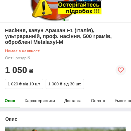
Насіння, кавун Арашан F1 (Італія),
ультраранній, проф. насіння, 500 грамів,
оброблені Metalaxyl-M
Немає в наявності
Опт і роздріб
1 050
₴
1 020 ₴
від 10 шт.
1 000 ₴
від 30 шт.
Опис
Характеристики
Доставка
Оплата
Умови п
Опис