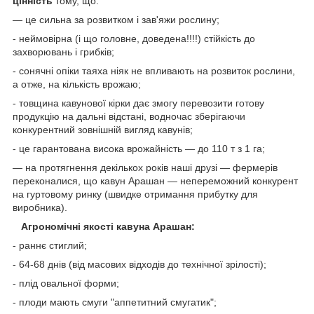
цінність
тому, що:
— це сильна за розвитком і зав'яжи рослину;
- неймовірна (і що головне, доведена!!!!) стійкість до
захворювань і грибків;
- сонячні опіки таяха ніяк не впливають на розвиток рослини,
а отже, на кількість врожаю;
- товщина кавунової кірки дає змогу перевозити готову
продукцію на дальні відстані, водночас зберігаючи
конкурентний зовнішній вигляд кавунів;
- це гарантована висока врожайність — до 110 т з 1 га;
— на протягнення декількох років наші друзі — фермерів
переконалися, що кавун Арашан — непереможний конкурент
на гуртовому ринку (швидке отримання прибутку для
виробника).
Агрономічні якості кавуна Арашан:
- раннє стиглий;
- 64-68 днів (від масових відходів до технічної зрілості);
- плід овальної форми;
- плоди мають смуги "аппетитний смугатик";