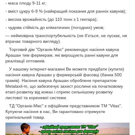
- маса плоду 9-11 кг;
- вміст цукру 6-9 % (найкращий показник для ранніх кавунів);
- висока врожайність (до 110 тонн з 1 гектара);
- чудова стійкість до кліматичних (погодних) умов;
— неймовірна транспортубельність (не б'ється, не лускає, не
втрачає товарного вигляду).
Торговий дім "Органік-Мікс" рекомендує насіння кавуна
Арашан тим фермерам, які вирощують ранні кавуни для
реалізації оптовиків.
У нашому інтернет-магазині Ви можете придбати (купити)
насіння кавуна Арашан у фермерській фасовці (банка 500
грамів). Насіння кавуна Арашан оброблене препаратом
Metalaxil-m, що забезпечує захист рослини на початковому
етапі розвитку від комах і сприяє сильнішому розвитку
листової та кореневої системи.
ТД "Органік-Мікс" є офіційним представником ТМ "Vitas".
Купуючи насіння в нас, Ви гарантовано отримуєте
оригінальний товар.