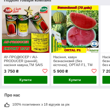
Подібні товари компанії
АУ-ПРОДЮСЕР / AU-
Насіння, кавун
Насі
PRODUCER (ранній),
безнасінєвий (без
безн
насіння кавуна,ТМ SAIS
кісточок), ОРТАЛ F1, ТМ
без 
(Італія), банка 500 грам,
Нazera (Голландія) проф.
Нaze
3 750
5 900
7 2
₴
₴
Імпорт 2026
пакет 500 насінин
паке
Купити
Купити
Про нас
100% позитивних з 18 відгуків за рік