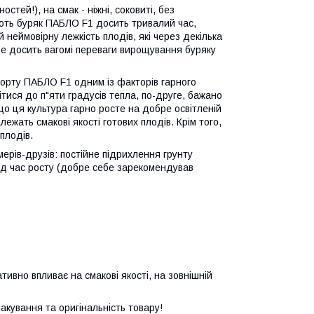
тей!), на смак - ніжні, соковиті, без
ують буряк ПАБЛО F1 досить тривалий час,
й неймовірну лежкість плодів, які через декілька
 Це досить вагомі переваги вирощування буряку
сорту ПАБЛО F1 одним із факторів гарного
тися до п"яти градусів тепла, по-друге, бажано
що ця культура гарно росте на добре освітленій
лежать смакові якості готових плодів. Крім того,
плодів.
рів-друзів: постійне підрихлення грунту
ід час росту (добре себе зарекомендував
:
вно впливає на смакові якості, на зовнішній
акування та оригінальність товару!