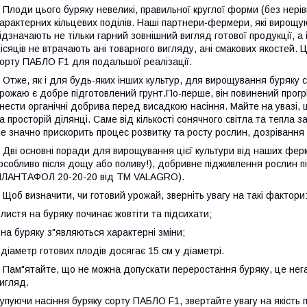
лоди цього буряку невеликі, правильної круглої форми (без нерівнос
арактерних кільцевих поділів. Наші партнери-фермери, які вирощ
ідзначають не тільки гарний зовнішний вигляд готової продукції, а 
ісяців не втрачають ані товарного вигляду, ані смакових якостей.
орту ПАБЛО F1 для подальшої реалізації.
тже, як і для будь-яких інших культур, для вирощування буряку 
рожаю є добре підготовлений грунт.По-перше, він повинений прогрі
нести органічні добрива перед висадкою насіння. Майте на увазі, 
а просторій ділянці. Саме від кількості сонячного світла та тепла за
е значно прискорить процес розвитку та росту рослин, дозрівання 
ві основні поради для вирощування цієї культури від наших ферме
особливо після дощу або поливу!), добривне підживлення рослин п
ЛАНТАФОЛ 20-20-20 від ТМ VALAGRO).
об визначити, чи готовий урожай, зверніть увагу на такі фактори
 листя на буряку починає жовтіти та підсихати;
 на буряку з"являються характерні зміни;
 діаметр готових плодів досягає 15 см у діаметрі.
ам"ятайте, що не можна допускати переростання буряку, це негати
игляд.
упуючи насіння буряку сорту ПАБЛО F1, звертайте увагу на якість п