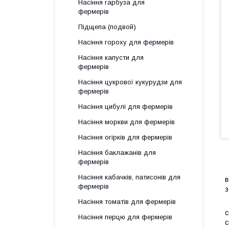
Насіння гарбуза для
фермерів
Підщепа (подвой)
Насіння гороху для фермерів
Насіння капусти для
фермерів
Насіння цукрової кукурудзи для
фермерів
Насіння цибулі для фермерів
Насіння моркви для фермерів
Насіння огірків для фермерів
Насіння баклажанів для
фермерів
Б
Насіння кабачків, патисонів для
в
фермерів
з
Насіння томатів для фермерів
Б
с
Насіння перцю для фермерів
с