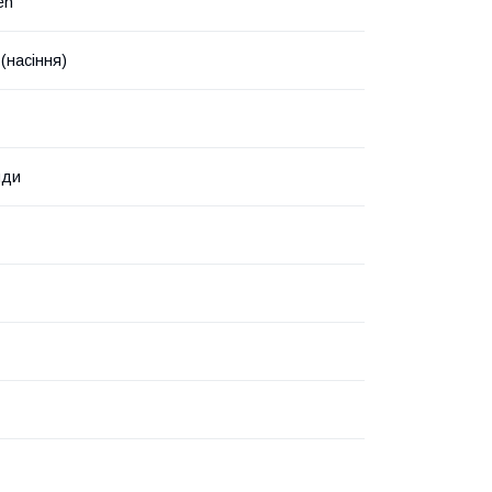
en
(насіння)
нди