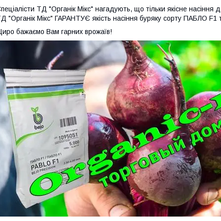
пеціалісти ТД "Органік Мікс" нагадують, що тільки якісне насіння 
Д "Органік Мікс" ГАРАНТУЄ якість насіння буряку сорту ПАБЛО F1 
иро бажаємо Вам гарних врожаїв!