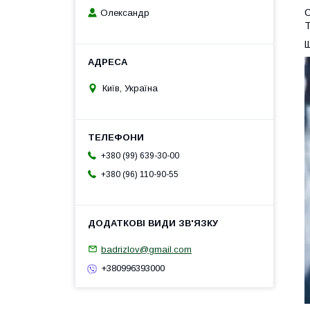
С
Олександр
Т
Щ
Київ, Україна
+380 (99) 639-30-00
+380 (96) 110-90-55
badrizlov@gmail.com
+380996393000