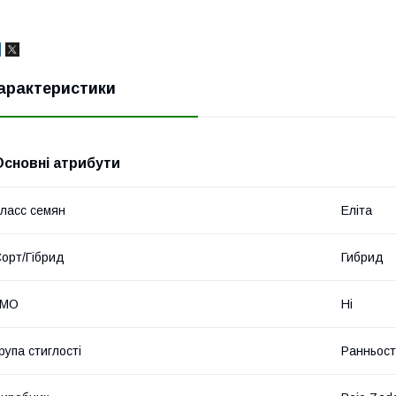
арактеристики
Основні атрибути
ласс семян
Еліта
орт/Гібрид
Гибрид
ГМО
Ні
рупа стиглості
Ранньост