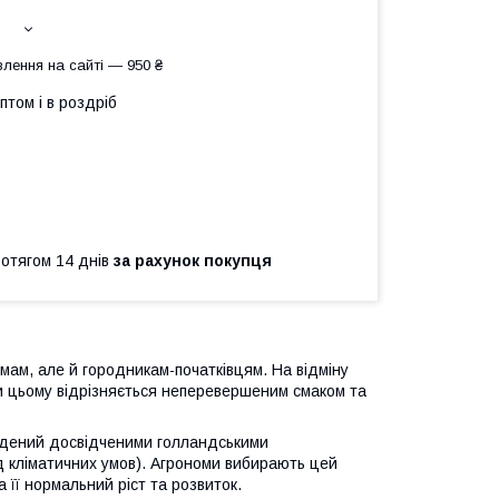
лення на сайті — 950 ₴
птом і в роздріб
ротягом 14 днів
за рахунок покупця
ам, але й городникам-початківцям. На відміну
при цьому відрізняється неперевершеним смаком та
едений досвідченими голландськими
ід кліматичних умов). Агрономи вибирають цей
 її нормальний ріст та розвиток.