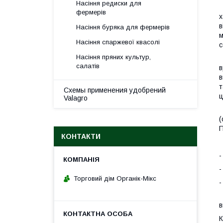
Насіння редиски для
П
фермерів
х
в
Насіння буряка для фермерів
м
Насіння спаржевої квасолі
с
Насіння пряних культур,
О
салатів
в
в
т
Схемы применения удобрений
ц
Valagro
Д
(
П
КОНТАКТИ
Щ
-
-
Торговий дім Органік-Мікс
-
П
в
К