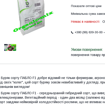
Показати оптові ціни
Мінімальна сума замов
Немає в наявності
О
+380 (99) 639-30-00
повернення товару п
уряк сорту ПАБЛО F1 добре відомий не тільки фермерам, агроном
ід своїх "колег", цей сорт буряку зовсім невибагливий у догляді, 
овнішнім виглядом!
уряк сорту ПАБЛО F1 - середньоранній гибридний сорт, що вив
елекціонерами. Вегетаційний період - один-два місяці (залежно в
орт завдяки неймовірній холодостійкості рослини, що не впливає на