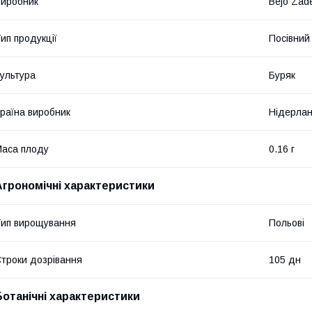
иробник
Bejo Zad
ип продукції
Посівний 
ультура
Буряк
раїна виробник
Нідерла
аса плоду
0.16 г
Агрономічні характеристики
ип вирощування
Польові
троки дозрівання
105 дн
Ботанічні характеристики