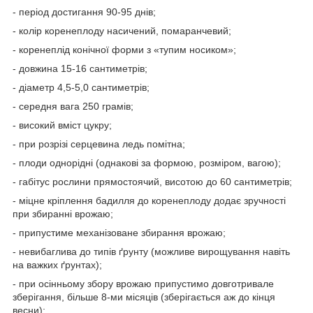
- період достигання 90-95 днів;
- колір коренеплоду насичений, помаранчевий;
- коренеплід конічної форми з «тупим носиком»;
- довжина 15-16 сантиметрів;
- діаметр 4,5-5,0 сантиметрів;
- середня вага 250 грамів;
- високий вміст цукру;
- при розрізі серцевина ледь помітна;
- плоди однорідні (однакові за формою, розміром, вагою);
- габітус рослини прямостоячий, висотою до 60 сантиметрів;
- міцне кріплення бадилля до коренеплоду додає зручності
при збиранні врожаю;
- припустиме механізоване збирання врожаю;
- невибаглива до типів ґрунту (можливе вирощування навіть
на важких ґрунтах);
- при осінньому збору врожаю припустимо довготривале
зберігання, більше 8-ми місяців (зберігається аж до кінця
весни);