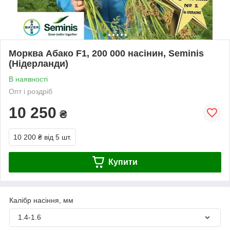
Морква Абако F1, 200 000 насінин, Seminis
(Нідерланди)
В наявності
Опт і роздріб
10 250
₴
10 200 ₴
від 5 шт.
Купити
Калібр насіння, мм
1.4-1.6