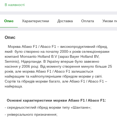
В наявності
Опис
Характеристики
Доставка
Оплата
Умови п
Опис
Морква Абако F1 / Abaco F1 – високопродуктивний гібрид,
який було створено на початку 2000-х років селекціонерами
компанії Monsanto Holland B.V (зараз Bayer Holland BV,
Seminis), Нідерланди. В Україну вперше було завезено
насіння у 2006 році. Від моменту створення минуло більше 25
років, але морква Абако F1 / Abaco F1 залишається
найкращим та найпопулярнішим гібридом моркви у світі.
Сортів та гібридів моркви багато, але Абако F1 / Abaco F1 –
найкраща.
Основні характеристики моркви Абако F1 / Abaco F1:
- середньостиглий гібрид моркви типу «Шантане»;
- універсального призначення;