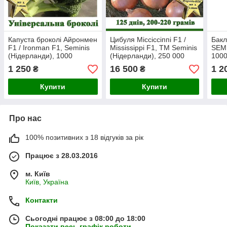
Капуста броколі Айронмен
Цибуля Міссіссіппі F1 /
Бакл
F1 / Ironman F1, Seminis
Mississippi F1, ТМ Seminis
SEMI
(Нідерланди), 1000
(Нідерланди), 250 000
1000
насінин
насінин
1 250
16 500
1 2
₴
₴
Купити
Купити
Про нас
100% позитивних з 18 відгуків за рік
Працює з 28.03.2016
м. Київ
Київ, Україна
Контакти
Сьогодні працює з 08:00 до 18:00
Показати весь графік роботи