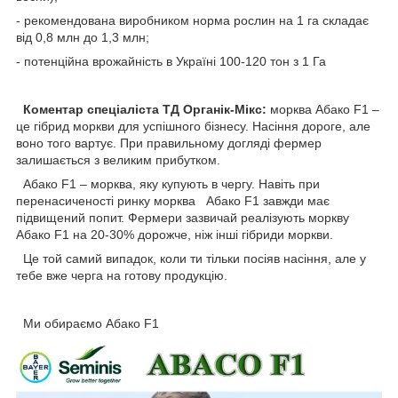
- рекомендована виробником норма рослин на 1 га складає
від 0,8 млн до 1,3 млн;
- потенційна врожайність в Україні 100-120 тон з 1 Га
Коментар спеціаліста ТД Органік-Мікс:
морква Абако F1 –
це гібрид моркви для успішного бізнесу. Насіння дороге, але
воно того вартує. При правильному догляді фермер
залишається з великим прибутком.
Абако F1 – морква, яку купують в чергу. Навіть при
перенасиченості ринку морква Абако F1 завжди має
підвищений попит. Фермери зазвичай реалізують моркву
Абако F1 на 20-30% дорожче, ніж інші гібриди моркви.
Це той самий випадок, коли ти тільки посіяв насіння, але у
тебе вже черга на готову продукцію.
Ми обираємо Абако F1