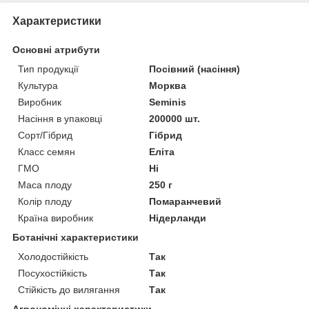
Характеристики
Основні атрибути
Тип продукції
Посівний (насіння)
Культура
Морква
Виробник
Seminis
Насіння в упаковці
200000 шт.
Сорт/Гібрид
Гібрид
Класс семян
Еліта
ГМО
Ні
Маса плоду
250 г
Колір плоду
Помаранчевий
Країна виробник
Нідерланди
Ботанічні характеристики
Холодостійкість
Так
Посухостійкість
Так
Стійкість до вилягання
Так
Агрономічні характеристики