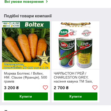
Всі умови повернення
Подібні товари компанії
Морква Болтекс / Boltex,
ЧАРЛЬСТОН ГРЕЙ /
HM. Clause (Франція), 500
CHARLESTON GREY,
грамів
насіння кавуна ТМ Sais,
Італія, ж/б банка 500 грам
3 200
2 700
₴
₴
Купити
Купити