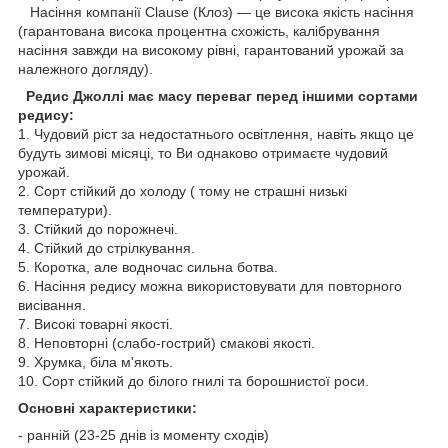
Насіння компанії Clause (Клоз) — це висока якість насіння
(гарантована висока процентна схожість, калібрування
насіння завжди на високому рівні, гарантований урожай за
належного догляду).
Редис Джоллі має масу переваг перед іншими сортами
редису:
1. Чудовий ріст за недостатнього освітлення, навіть якщо це
будуть зимові місяці, то Ви однаково отримаєте чудовий
урожай.
2. Сорт стійкий до холоду ( тому не страшні низькі
температури).
3. Стійкий до порожнечі.
4. Стійкий до стрілкування.
5. Коротка, але водночас сильна ботва.
6. Насіння редису можна використовувати для повторного
висівання.
7. Високі товарні якості.
8. Неповторні (слабо-гострий) смакові якості.
9. Хрумка, біла м'якоть.
10. Сорт стійкий до білого гнилі та борошнистої роси.
Основні характеристики:
- ранній (23-25 днів із моменту сходів)