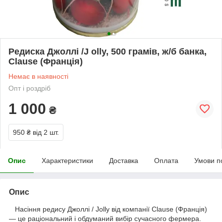
Редиска Джоллі /J olly, 500 грамів, ж/б банка,
Clause (Франція)
Немає в наявності
Опт і роздріб
1 000
₴
950 ₴
від 2 шт.
Опис
Характеристики
Доставка
Оплата
Умови п
Опис
Насіння редису Джоллі / Jolly від компанії Clause (Франція)
— це раціональний і обдуманий вибір сучасного фермера.