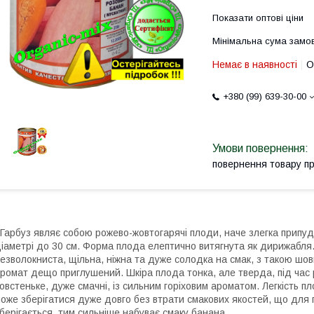
Показати оптові ціни
Мінімальна сума замов
Немає в наявності
О
+380 (99) 639-30-00
повернення товару п
арбуз являє собою рожево-жовтогарячі плоди, наче злегка припудр
іаметрі до 30 см.
Форма плода елептично витягнута як дирижабля. 
езволокниста, щільна, ніжна та дуже солодка на смак, з такою шо
ромат дещо приглушений. Шкіра плода тонка, але тверда, під час р
овстеньке, дуже смачні, із сильним горіховим ароматом. Легкість п
оже зберігатися дуже довго без втрати смакових якостей, що для 
берігається, тим сильніше набуває смаку банана.