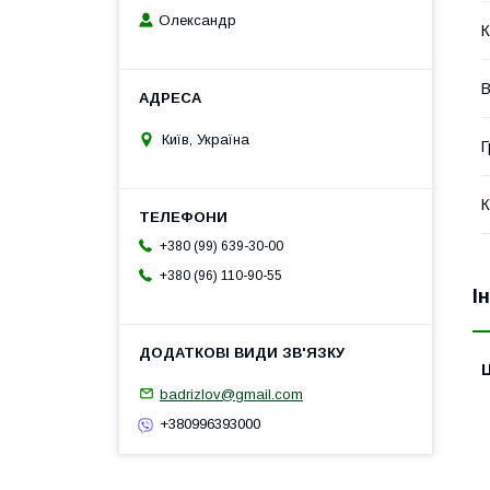
Олександр
К
В
Київ, Україна
Г
К
+380 (99) 639-30-00
+380 (96) 110-90-55
І
Ц
badrizlov@gmail.com
+380996393000