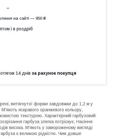
лення на сайті — 950 ₴
птом і в роздріб
ротягом 14 днів
за рахунок покупця
ені, витягнутої форми завдовжки до 1,2 м у
М'якоть яскравого оранжевого кольору,
вковистою текстурою. Характерний гарбузовий
озрізання гарбуза злегка потріскує. Насіння
лодів висока. М'якоть у замороженому вигляді
гарбуза є великою рідкістю. Чим довше