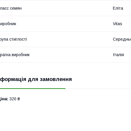
ласс семян
Еліта
иробник
Vitas
рупа стиглості
Середнь
раїна виробник
Італія
нформація для замовлення
іна:
320 ₴