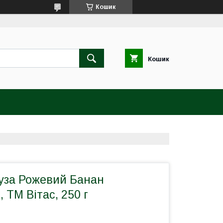
Кошик
Кошик
буза Рожевий Банан
 ТМ Вітас, 250 г