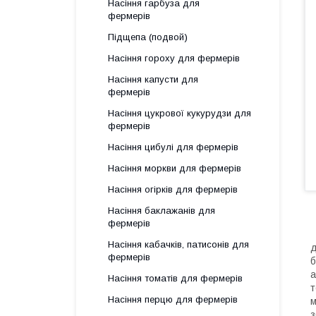
Насіння гарбуза для
фермерів
Підщепа (подвой)
Насіння гороху для фермерів
Насіння капусти для
фермерів
Насіння цукрової кукурудзи для
фермерів
Насіння цибулі для фермерів
Насіння моркви для фермерів
Насіння огірків для фермерів
Насіння баклажанів для
фермерів
Г
Насіння кабачків, патисонів для
д
фермерів
б
а
Насіння томатів для фермерів
т
Насіння перцю для фермерів
м
з