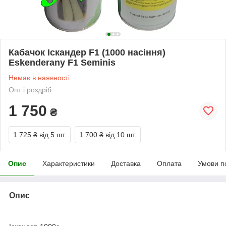
Кабачок Іскандер F1 (1000 насіння)
Eskenderany F1 Seminis
Немає в наявності
Опт і роздріб
1 750
₴
1 725 ₴
від 5 шт.
1 700 ₴
від 10 шт.
Опис
Характеристики
Доставка
Оплата
Умови п
Опис