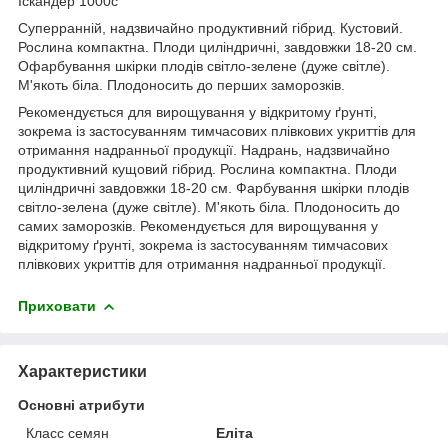
Іскандер 1000с
Суперранній, надзвичайно продуктивний гібрид. Кустовий.
Рослина компактна. Плоди циліндричні, завдовжки 18-20 см.
Офарбування шкірки плодів світло-зелене (дуже світле).
М'якоть біла. Плодоносить до перших заморозків.
Рекомендується для вирощування у відкритому ґрунті,
зокрема із застосуванням тимчасових плівкових укриттів для
отримання надранньої продукції. Надрань, надзвичайно
продуктивний кущовий гібрид. Рослина компактна. Плоди
циліндричні завдовжки 18-20 см. Фарбування шкірки плодів
світло-зелена (дуже світле). М'якоть біла. Плодоносить до
самих заморозків. Рекомендується для вирощування у
відкритому ґрунті, зокрема із застосуванням тимчасових
плівкових укриттів для отримання надранньої продукції.
Приховати
Характеристики
Основні атрибути
Класс семян
Еліта