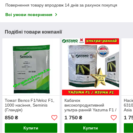
Повернення товару впродовж 14 днів за рахунок покупця
Всі умови повернення
Подібні товари компанії
Томат Велоз F1/Veloz F1,
Кабачок
Насі
1000 насіння, Seminis
високопродуктивний
6310
(Гландія)
ультра-ранній Yazuma F1 /
Asia
Язума F1 (KS 3714), ТМ
Коре
850
1 750
1 7
₴
₴
Kitano Seeds
Купити
Купити