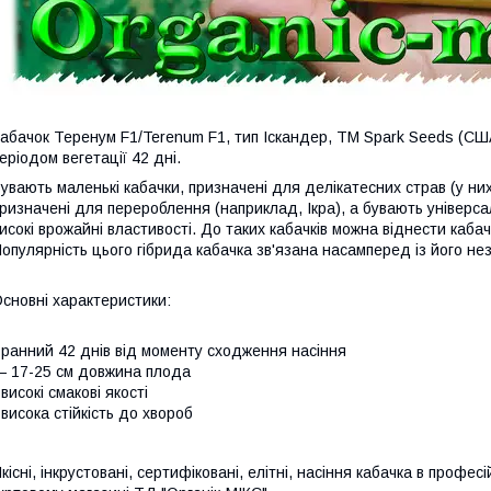
абачок Теренум F1/Terenum F1, тип Іскандер, ТМ Spark Seeds (США
еріодом вегетації 42 дні.
увають маленькі кабачки, призначені для делікатесних страв (у ни
ризначені для перероблення (наприклад, Ікра), а бувають універсал
исокі врожайні властивості. До таких кабачків можна віднести каба
опулярність цього гібрида кабачка зв'язана насамперед із його не
сновні характеристики:
 ранний 42 днів від моменту сходження насіння
 17-25 см довжина плода
 високі смакові якості
 висока стійкість до хвороб
кісні, інкрустовані, сертифіковані, елітні, насіння кабачка в проф