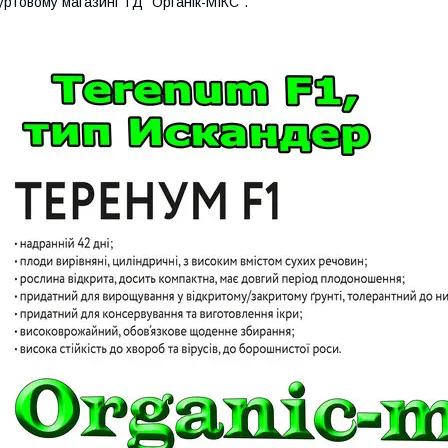
уртовому магазині ТД "Органік-МІКС".