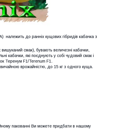
) належить до ранніх кущових гібридів кабачка з
х вишуканий смак), бувають величезні кабачки,
ьні кабачки, які поєднують у собі чудовий смак і
чок Теренум F1/Terenum F1.
звичайною врожайністю, до 15 кг з одного куща.
есійному пакованні Ви можете придбати в нашому