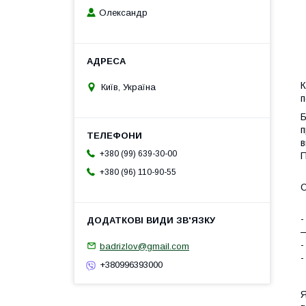
Олександр
К
Київ, Україна
п
Б
п
в
+380 (99) 639-30-00
П
+380 (96) 110-90-55
О
-
—
-
badrizlov@gmail.com
-
+380996393000
Я