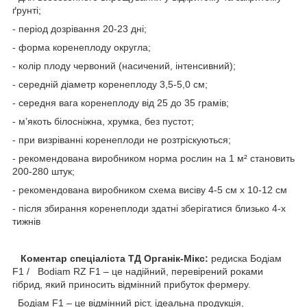
ґрунті;
- період дозрівання 20-23 дні;
- форма коренеплоду округла;
- колір плоду червоний (насичений, інтенсивний);
- середній діаметр коренеплоду 3,5-5,0 см;
- середня вага коренеплоду від 25 до 35 грамів;
- м’якоть білосніжна, хрумка, без пустот;
- при визріванні коренеплоди не розтріскуються;
- рекомендована виробником норма рослин на 1 м² становить
200-280 штук;
- рекомендована виробником схема висіву 4-5 см х 10-12 см
- після збирання коренеплоди здатні зберігатися близько 4-х
тижнів
Коментар спеціаліста ТД Органік-Мікс:
редиска Бодіам
F1 / Bodiam RZ F1 – це надійний, перевірений роками
гібрид, який приносить відмінний прибуток фермеру.
Бодіам F1 – це відмінний ріст, ідеальна продукція,