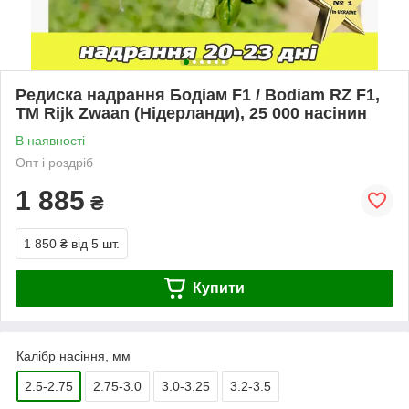
Редиска надрання Бодіам F1 / Bodiam RZ F1,
ТМ Rijk Zwaan (Нідерланди), 25 000 насінин
В наявності
Опт і роздріб
1 885
₴
1 850 ₴
від 5 шт.
Купити
Калібр насіння, мм
2.5-2.75
2.75-3.0
3.0-3.25
3.2-3.5