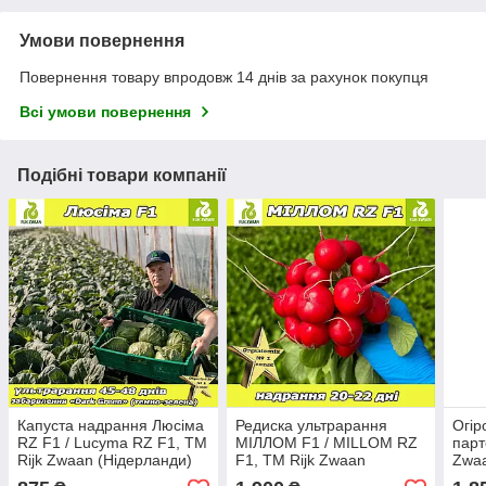
Умови повернення
Повернення товару впродовж 14 днів за рахунок покупця
Всі умови повернення
Подібні товари компанії
Капуста надрання Люсіма
Редиска ультрарання
Огір
RZ F1 / Lucyma RZ F1, ТМ
МІЛЛОМ F1 / MILLOM RZ
парт
Rijk Zwaan (Нідерланди)
F1, ТМ Rijk Zwaan
Zwaa
(Нідерланди), 25 000