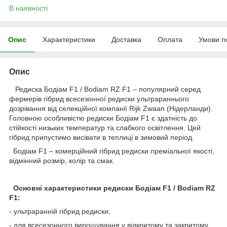
В наявності
Опис
Характеристики
Доставка
Оплата
Умови п
Опис
Редиска Бодіам F1 / Bodiam RZ F1 – популярний серед
фермерів гібрид всесезонної редиски ультрараннього
дозрівання від селекційної компанії Rijk Zwaan (Нідерланди).
Головною особливістю редиски Бодіам F1 є здатність до
стійкості низьких температур та слабкого освітлення. Цей
гібрид припустимо висівати в теплиці в зимовий період.
Бодіам F1 – комерційний гібрид редиски преміальної якості,
відмінний розмір, колір та смак.
Основні характеристики редиски Бодіам F1 / Bodiam RZ
F1:
- ультраранній гібрид редиски;
- для всесезонного вирощування у відкритому та закритому