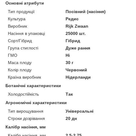
Основні атрибути
Тип продукції
Посівний (насіння)
Культура
Редис
Виробник
Rijk Zwaan
Насіння в упаковці
25000 шт.
Сорт/Гібрид
Гібрид
Група стиглості
Дуже рання
ГМО
Ні
Маса плоду
30 г
Колір плоду
Червоний
Країна виробник
Нідерланди
Ботанічні характеристики
Холодостійкість
Так
Агрономічні характеристики
Тип вирощування
Універсальні
Строки дозрівання
20 дн
Калібр насіння, мм
Калібр насіння, мм
2.5-2.75