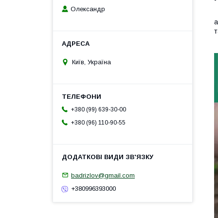
Олександр
а
т
М
Київ, Україна
+380 (99) 639-30-00
+380 (96) 110-90-55
badrizlov@gmail.com
+380996393000