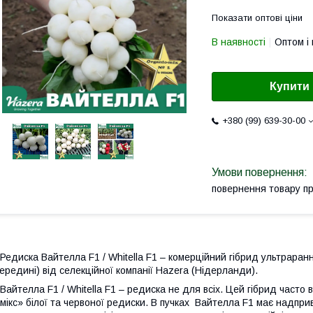
Показати оптові ціни
В наявності
Оптом і 
Купити
+380 (99) 639-30-00
повернення товару п
едиска Вайтелла F1 / Whitella F1 – комерційний гібрид ультраранньо
ередині) від селекційної компанії Hazera (Нідерланди).
айтелла F1 / Whitella F1 – редиска не для всіх. Цей гібрид часто 
мікс» білої та червоної редиски. В пучках Вайтелла F1 має надпри