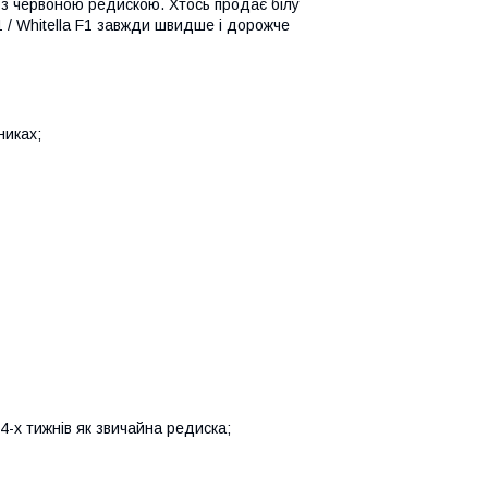
 з червоною редискою. Хтось продає білу
1 / Whitella F1 завжди швидше і дорожче
никах;
 4-х тижнів як звичайна редиска;