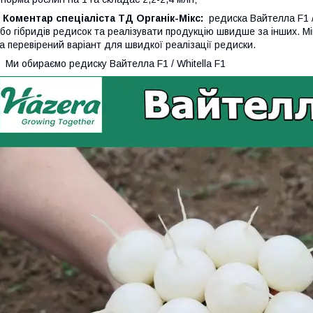
Коментар спеціаліста ТД Органік-Мікс:
редиска Вайтелла F1 / 
бо гібридів редисок та реалізувати продукцію швидше за інших. М
а перевірений варіант для швидкої реалізації редиски.
и обираємо редиску Вайтелла F1 / Whitella F1