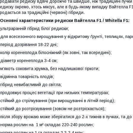
родавати редиску вдвічі дорожче та швидше, ніж традиційні пучки
едиску окремо, хтось міксує, але в будь-якому випадку Вайтелла F
родається за традиційні (червоні) гібриди.
сновні характеристики редиски Вайтелла F1 / Whitella F1:
 ультраранній гібрид білої редиски;
 для всесезонного вирощування у відкритому ґрунті, теплицях, пар
 період дозрівання 18-22 дні;
 колір коренеплода білосніжний (як зовні, так всередині);
 діаметр коренеплода 3-4 см;
 м’якоть соковита хрумка, без надлишкової гіркоти;
 відмінна товарність плодів;
 гібрид невибагливий до світла;
 продовжує процес вегетації при низьких температурах;
 стійкий до стрілкування (при вирощуванні в літній період);
 стійкий до розтріскування (зовсім не розтріскається);
 після збору врожаю може зберігатися до 2-х тижнів в пучках, та до
 норма рослин на 1 м² складає 220-240 рослин;
 норма рослин на 1 га складає 2,2-2,4 млн;