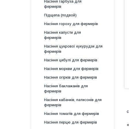
Насіння гарбуза для
фермерів
Підщепа (подвой)
Насіння гороху для фермерів
Насіння капусти для
фермерів
Насіння цукрової кукурудзи для
фермерів
Насіння цибулі для фермерів
Насіння моркви для фермерів
Насіння огірків для фермерів
Насіння баклажанів для
фермерів
Насіння кабачків, патисонів для
фермерів
Р
с
Насіння томатів для фермерів
В
Насіння перцю для фермерів
«