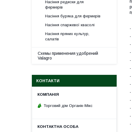
п
Насіння редиски для
р
фермерів
п
Насіння буряка для фермерів
О
Насіння спаржевої квасолі
-
Насіння пряних культур,
-
салатів
-
-
Схемы применения удобрений
Valagro
-
-
-
КОНТАКТИ
-
-
-
Торговий дім Органік-Мікс
-
-
-
-