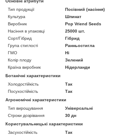
Основні атрибути
Тип продукції
Посівний (насіння)
Культура
Шпинат
Виробник
Pop Vriend Seeds
Насіння в упаковці
25000 шт.
Сорт/Гібрид
Гібрид
Група стиглості
Ранньостигла
ГМО
Ні
Колір плоду
Зелений
Країна виробник
Нідерланди
Ботанічні характеристики
Холодостійкість
Так
Посухостійкість
Так
Агрономічні характеристики
Тип вирощування
Універсальні
Строки дозрівання
30 дн
Користувальницькі характеристики
Засухостійкість
Так