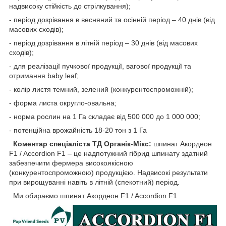
надвисоку стійкість до стрілкування);
- період дозрівання в весняний та осінній період – 40 днів (від
масових сходів);
- період дозрівання в літній період – 30 днів (від масових
сходів);
- для реалізації пучкової продукції, вагової продукції та
отримання baby leaf;
- колір листя темний, зелений (конкурентоспроможній);
- форма листа округло-овальна;
- норма рослин на 1 Га складає від 500 000 до 1 000 000;
- потенційна врожайність 18-20 тон з 1 Га
Коментар спеціаліста ТД Органік-Мікс:
шпинат Акордеон
F1 / Accordion F1 – це надпотужний гібрид шпинату здатний
забезпечити фермера високоякісною
(конкурентоспроможною) продукцією. Надвисокі результати
при вирощуванні навіть в літній (спекотний) період.
Ми обираємо шпинат Акордеон F1 / Accordion F1