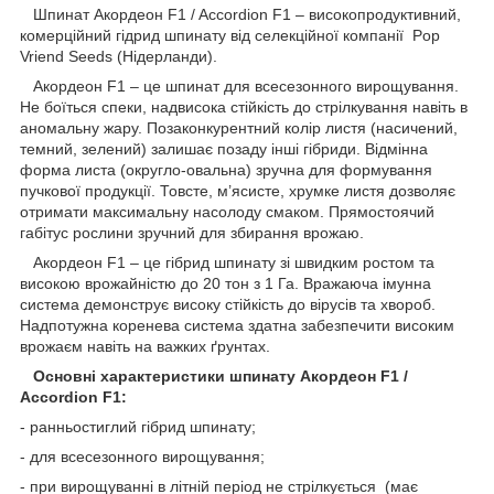
Шпинат Акордеон F1 / Accordion F1 – високопродуктивний,
комерційний гідрид шпинату від селекційної компанії Pop
Vriend Seeds (Нідерланди).
Акордеон F1 – це шпинат для всесезонного вирощування.
Не боїться спеки, надвисока стійкість до стрілкування навіть в
аномальну жару. Позаконкурентний колір листя (насичений,
темний, зелений) залишає позаду інші гібриди. Відмінна
форма листа (округло-овальна) зручна для формування
пучкової продукції. Товсте, м’ясисте, хрумке листя дозволяє
отримати максимальну насолоду смаком. Прямостоячий
габітус рослини зручний для збирання врожаю.
Акордеон F1 – це гібрид шпинату зі швидким ростом та
високою врожайністю до 20 тон з 1 Га. Вражаюча імунна
система демонструє високу стійкість до вірусів та хвороб.
Надпотужна коренева система здатна забезпечити високим
врожаєм навіть на важких ґрунтах.
Основні характеристики шпинату Акордеон F1
/
Accordion F1
:
- ранньостиглий гібрид шпинату;
- для всесезонного вирощування;
- при вирощуванні в літній період не стрілкується (має