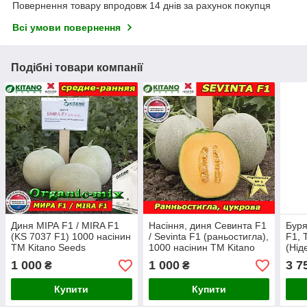
Повернення товару впродовж 14 днів за рахунок покупця
Всі умови повернення
Подібні товари компанії
Диня МІРА F1 / MIRA F1
Насіння, диня Севинта F1
Буря
(KS 7037 F1) 1000 насінин
/ Sevinta F1 (раньостигла),
F1, 
ТМ Kitano Seeds
1000 насінин ТМ Kitano
(Нід
(Нідерланди)
Seeds (Нідерланди)
1 000
1 000
3 7
₴
₴
Купити
Купити