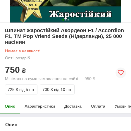
Шпинат жаростійкий Акордеон F1 / Accordion
F1, ТМ Pop Vriend Seeds (Нідерланди), 25 000
насінин
Немає в наявності
Опт і роздріб
750
₴
Мінімальна сума замовлення на сайті — 950 ₴
725 ₴
від 5 шт.
700 ₴
від 10 шт.
Опис
Характеристики
Доставка
Оплата
Умови п
Опис