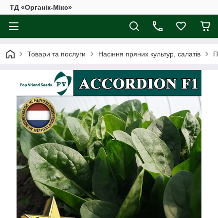
ТД «Органік-Мікс»
Товари та послуги
Насіння пряних культур, салатів
П