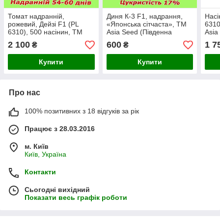
Томат надранній,
Диня К-3 F1, надрання,
Насі
рожевий, Дейзі F1 (PL
«Японська сітчаста», ТМ
6310
6310), 500 насінин, ТМ
Asia Seed (Південна
Asia
Asia Seed (Південна
Корея)
Коре
2 100
600
1 7
₴
₴
Корея)
Купити
Купити
Про нас
100% позитивних з 18 відгуків за рік
Працює з 28.03.2016
м. Київ
Київ, Україна
Контакти
Сьогодні вихідний
Показати весь графік роботи