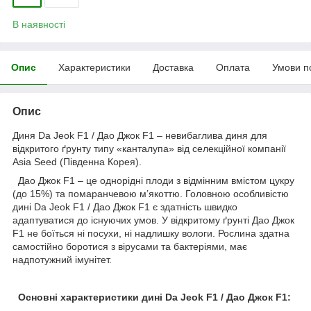
В наявності
Опис
Характеристики
Доставка
Оплата
Умови п
Опис
Диня Da Jeok F1 / Дао Джок F1 – невибаглива диня для
відкритого ґрунту типу «канталупа» від селекційної компанії
Asia Seed (Південна Корея).
Дао Джок F1 – це однорідні плоди з відмінним вмістом цукру
(до 15%) та помаранчевою м’якоттю. Головною особливістю
дині Da Jeok F1 / Дао Джок F1 є здатність швидко
адаптуватися до існуючих умов. У відкритому ґрунті Дао Джок
F1 не боїться ні посухи, ні надлишку вологи. Рослина здатна
самостійно боротися з вірусами та бактеріями, має
надпотужний імунітет.
Основні характеристики дині Da Jeok F1 / Дао Джок F1: