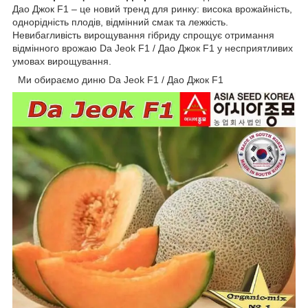
Дао Джок F1 – це новий тренд для ринку: висока врожайність,
однорідність плодів, відмінний смак та лежкість.
Невибагливість вирощування гібриду спрощує отримання
відмінного врожаю Da Jeok F1 / Дао Джок F1 у несприятливих
умовах вирощування.
Ми обираємо диню Da Jeok F1 / Дао Джок F1