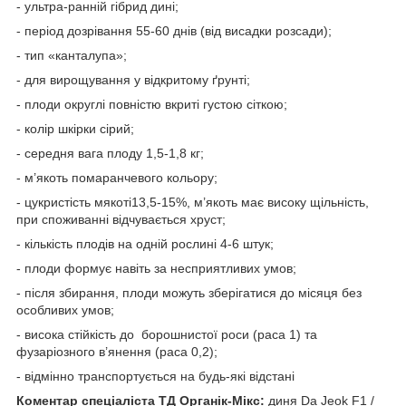
- ультра-ранній гібрид дині;
- період дозрівання 55-60 днів (від висадки розсади);
- тип «канталупа»;
- для вирощування у відкритому ґрунті;
- плоди округлі повністю вкриті густою сіткою;
- колір шкірки сірий;
- середня вага плоду 1,5-1,8 кг;
- м’якоть помаранчевого кольору;
- цукристість мякоті13,5-15%, м’якоть має високу щільність,
при споживанні відчувається хруст;
- кількість плодів на одній рослині 4-6 штук;
- плоди формує навіть за несприятливих умов;
- після збирання, плоди можуть зберігатися до місяця без
особливих умов;
- висока стійкість до борошнистої роси (раса 1) та
фузаріозного в’янення (раса 0,2);
- відмінно транспортується на будь-які відстані
Коментар спеціаліста ТД Органік-Мікс:
диня Da Jeok F1 /