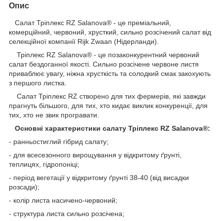
Опис
Салат Тріплекс RZ Salanova® - це преміальний,
комерційний, червоний, хрусткий, сильно розсічений салат від
селекційної компанії Rijk Zwaan (Нідерланди).
Тріплекс RZ Salanova® - це позаконкурентний червоний
салат бездоганної якості. Сильно розсічене червоне листя
приваблює увагу, ніжна хрусткість та солодкий смак закохують
з першого листка.
Салат Тріплекс RZ створено для тих фермерів, які завжди
прагнуть більшого, для тих, хто кидає виклик конкуренції, для
тих, хто не звик програвати.
Основні характеристики салату Тріплекс RZ Salanova®:
- ранньостиглий гібрид салату;
- для всесезонного вирощування у відкритому ґрунті,
теплицях, гідропоніці;
- період вегетації у відкритому ґрунті 38-40 (від висадки
розсади);
- колір листа насичено-червоний;
- структура листа сильно розсічена;