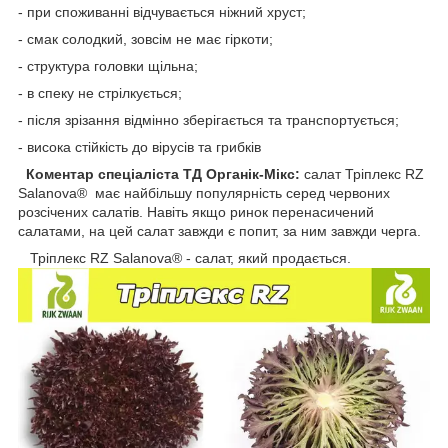
- при споживанні відчувається ніжний хруст;
- смак солодкий, зовсім не має гіркоти;
- структура головки щільна;
- в спеку не стрілкується;
- після зрізання відмінно зберігається та транспортується;
- висока стійкість до вірусів та грибків
Коментар спеціаліста ТД Органік-Мікс:
салат Тріплекс RZ
Salanova® має найбільшу популярність серед червоних
розсічених салатів. Навіть якщо ринок перенасичений
салатами, на цей салат завжди є попит, за ним завжди черга.
Тріплекс RZ Salanova® - салат, який продається.