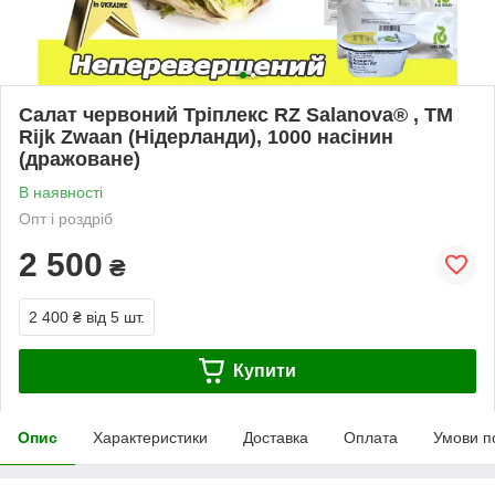
Салат червоний Тріплекс RZ Salanova® , ТМ
Rijk Zwaan (Нідерланди), 1000 насінин
(дражоване)
В наявності
Опт і роздріб
2 500
₴
2 400 ₴
від 5 шт.
Купити
Опис
Характеристики
Доставка
Оплата
Умови п