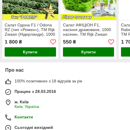
Салат Одона F1 / Odona
Салат АФІЦІОН F1,
Сала
RZ (тип «Ромен»), ТМ Rijk
насіння дражоване, 1000
Rabe
Zwaan (Нідерланди), 1000
насінин, ТМ Rijk Zwaan
ТМ R
насінин, (дражоване)
(Нідерланди)
(Нід
1 800
550
1 7
₴
₴
насі
Купити
Купити
Про нас
100% позитивних з 18 відгуків за рік
Працює з 28.03.2016
м. Київ
Київ, Україна
Контакти
Сьогодні вихідний