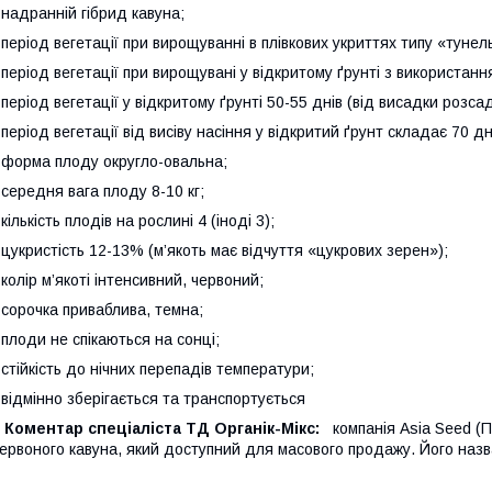
 надранній гібрид кавуна;
 період вегетації при вирощуванні в плівкових укриттях типу «тунел
 період вегетації при вирощувані у відкритому ґрунті з використання
 період вегетації у відкритому ґрунті 50-55 днів (від висадки розса
 період вегетації від висіву насіння у відкритий ґрунт складає 70 дн
 форма плоду округло-овальна;
 середня вага плоду 8-10 кг;
 кількість плодів на рослині 4 (іноді 3);
 цукристість 12-13% (м’якоть має відчуття «цукрових зерен»);
 колір м’якоті інтенсивний, червоний;
 сорочка приваблива, темна;
 плоди не спікаються на сонці;
 стійкість до нічних перепадів температури;
 відмінно зберігається та транспортується
Коментар спеціаліста ТД Органік-Мікс:
компанія Asia Seed (П
ервоного кавуна, який доступний для масового продажу. Його назв