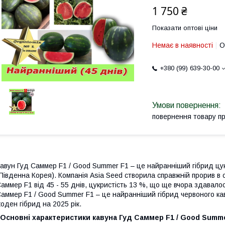
1 750 ₴
Показати оптові ціни
Немає в наявності
О
+380 (99) 639-30-00
повернення товару п
авун Гуд Саммер F1 / Good Summer F1 – це найранніший гібрид цукр
Південна Корея). Компанія Asia Seed створила справжній прорив в с
аммер F1 від 45 - 55 днів, цукристість 13 %, що ще вчора здавало
аммер F1 / Good Summer F1 – це найранніший гібрид червоного каву
оден гібрид на 2025 рік.
Основні
характеристики
к
авун
а
Гуд Саммер F1 / Good Summe