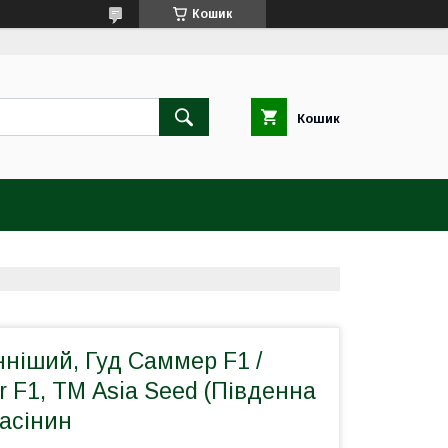
Кошик
Кошик
ніший, Гуд Саммер F1 /
 F1, ТМ Asia Seed (Південна
насінин