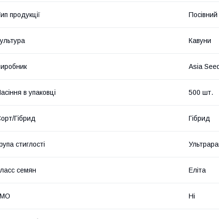
ип продукції
Посівний 
ультура
Кавуни
иробник
Asia See
асіння в упаковці
500 шт.
орт/Гібрид
Гібрид
рупа стиглості
Ультрара
ласс семян
Еліта
ГМО
Ні