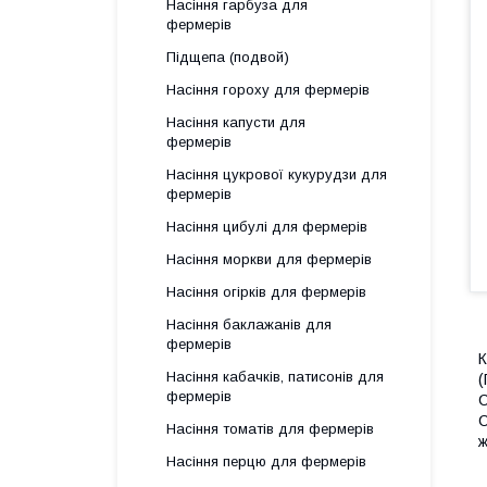
Насіння гарбуза для
фермерів
Підщепа (подвой)
Насіння гороху для фермерів
Насіння капусти для
фермерів
Насіння цукрової кукурудзи для
фермерів
Насіння цибулі для фермерів
Насіння моркви для фермерів
Насіння огірків для фермерів
Насіння баклажанів для
фермерів
К
Насіння кабачків, патисонів для
(
фермерів
С
С
Насіння томатів для фермерів
ж
Насіння перцю для фермерів