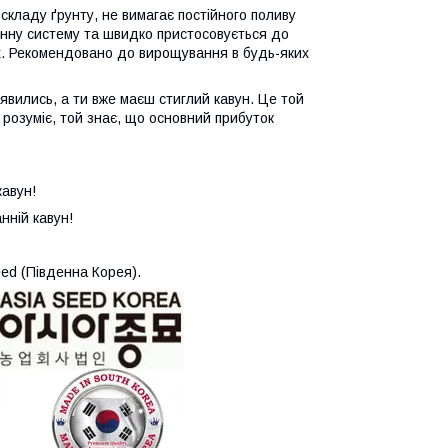
кладу ґрунту, не вимагає постійного поливу
мунну систему та швидко пристосовується до
ях. Рекомендовано до вирощування в будь-яких
явились, а ти вже маєш стиглий кавун. Це той
 розуміє, той знає, що основний прибуток
кавун!
нній кавун!
ed (Південна Корея).