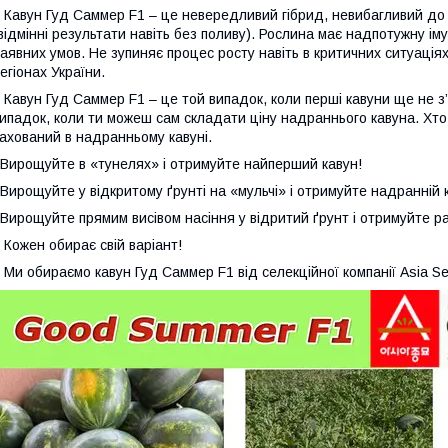
авун Гуд Саммер F1 – це невередливий гібрид, невибагливий до с
відмінні результати навіть без поливу). Рослина має надпотужну і
аявних умов. Не зупиняє процес росту навіть в критичних ситуаці
егіонах України.
авун Гуд Саммер F1 – це той випадок, коли перші кавуни ще не з’
ипадок, коли ти можеш сам складати ціну надраннього кавуна. Хто
ахований в надранньому кавуні.
ирощуйте в «тунелях» і отримуйте найперший кавун!
ирощуйте у відкритому ґрунті на «мульчі» і отримуйте надранній 
ирощуйте прямим висівом насіння у відритий ґрунт і отримуйте ра
ожен обирає свій варіант!
и обираємо кавун Гуд Саммер F1 від селекційної компанії Asia Se