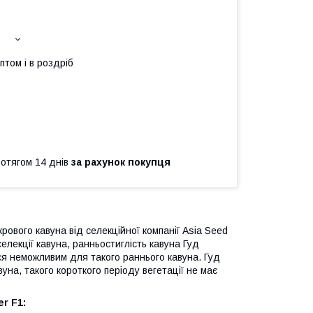
птом і в роздріб
ротягом 14 днів
за рахунок покупця
ового кавуна від селекційної компанії Asia Seed
елекції кавуна, ранньостиглість кавуна Гуд
ся неможливим для такого раннього кавуна. Гуд
на, такого короткого періоду вегетації не має
r F1
: