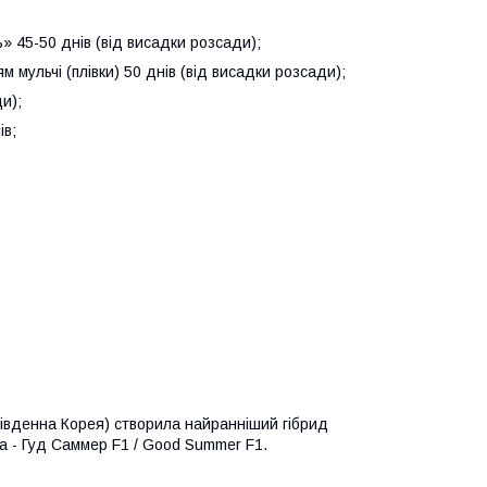
ь» 45-50 днів (від висадки розсади);
м мульчі (плівки) 50 днів (від висадки розсади);
ди);
ів;
івденна Корея) створила найранніший гібрид
а - Гуд Саммер F1 / Good Summer F1.