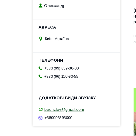
К
Олександр
(
н
р
К
в
Київ, Україна
з
В
В
В
+380 (99) 639-30-00
К
+380 (96) 110-90-55
М
badrizlov@gmail.com
+380996393000