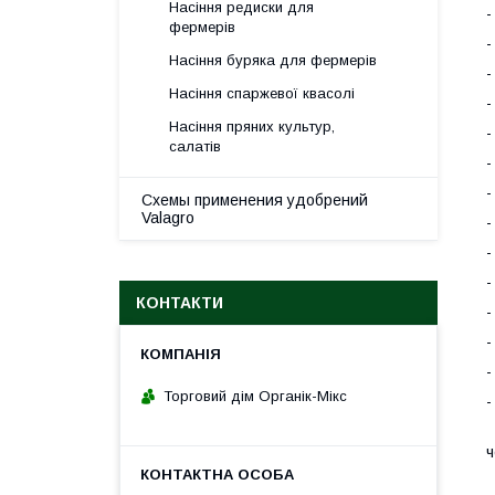
Насіння редиски для
-
фермерів
-
Насіння буряка для фермерів
-
Насіння спаржевої квасолі
-
Насіння пряних культур,
-
салатів
-
-
Схемы применения удобрений
Valagro
-
-
-
КОНТАКТИ
-
-
-
Торговий дім Органік-Мікс
-
ч