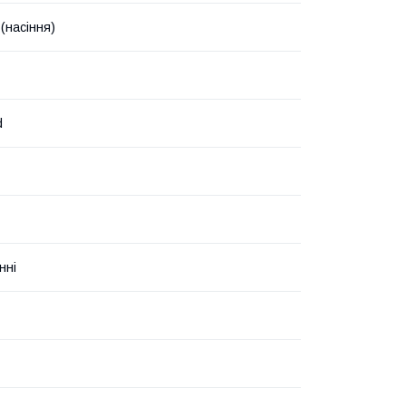
(насіння)
d
нні