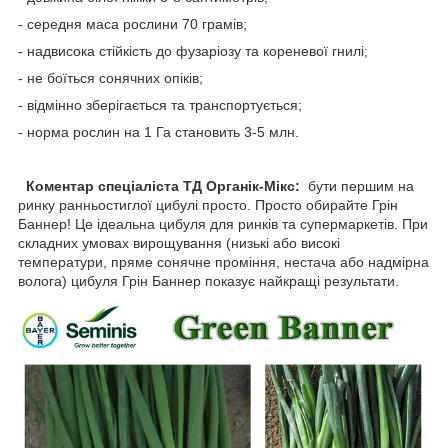
- середня маса рослини 70 грамів;
- надвисока стійкість до фузаріозу та кореневої гнилі;
- не боїться сонячних опіків;
- відмінно зберігається та транспортується;
- норма рослин на 1 Га становить 3-5 млн.
Коментар спеціаліста ТД Органік-Мікс:
бути першим на
ринку ранньостиглої цибулі просто. Просто обирайте Грін
Баннер! Це ідеальна цибуля для ринків та супермаркетів. При
складних умовах вирощування (низькі або високі
температури, пряме сонячне проміння, нестача або надмірна
волога) цибуля Грін Баннер показує найкращі результати.