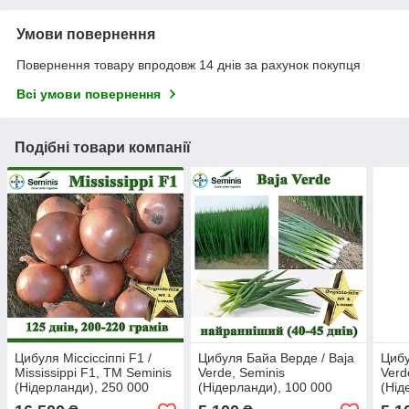
Умови повернення
Повернення товару впродовж 14 днів за рахунок покупця
Всі умови повернення
Подібні товари компанії
Цибуля Міссіссіппі F1 /
Цибуля Байа Верде / Baja
Цибу
Mississippi F1, ТМ Seminis
Verde, Seminis
Verd
(Нідерланди), 250 000
(Нідерланди), 100 000
(Нід
насінин
насінин
насі