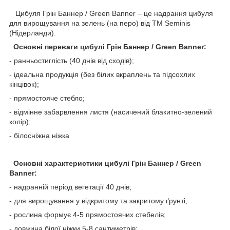
Цибуля Грін Баннер / Green Banner – це надрання цибуля
для вирощування на зелень (на перо) від ТМ Seminis
(Нідерланди).
Основні переваги цибулі Грін Баннер / Green Banner:
- ранньостиглість (40 днів від сходів);
- ідеальна продукція (без білих вкраплень та підсохлих
кінцівок);
- прямостояче стебло;
- відмінне забарвлення листя (насичений блакитно-зелений
колір);
- білосніжна ніжка
Основні характеристики цибулі Грін Баннер / Green
Banner:
- надранній період вегетації 40 днів;
- для вирощування у відкритому та закритому ґрунті;
- рослина формує 4-5 прямостоячих стебелів;
- довжина білої ніжки 5-8 сантиметрів;