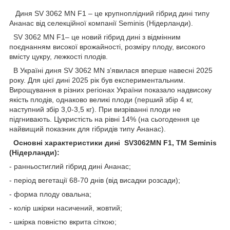
Диня SV 3062 MN F1 – це крупноплідний гібрид дині типу
Ананас від селекційної компанії Seminis (Нідерланди).
SV 3062 MN F1– це новий гібрид дині з відмінним
поєднанням високої врожайності, розміру плоду, високого
вмісту цукру, лежкості плодів.
В Україні диня SV 3062 MN з’явилася вперше навесні 2025
року. Для цієї дині 2025 рік був експериментальним.
Вирощування в різних регіонах України показало надвисоку
якість плодів, однаково великі плоди (перший збір 4 кг,
наступний збір 3,0-3,5 кг). При визріванні плоди не
підгнивають. Цукристість на рівні 14% (на сьогодення це
найвищий показник для гібридів типу Ананас).
Основні характеристики дині SV3062MN F1, ТМ Seminis
(Нідерланди):
- ранньостиглий гібрид дині Ананас;
- період вегетації 68-70 днів (від висадки розсади);
- форма плоду овальна;
- колір шкірки насичений, жовтий;
- шкірка повністю вкрита сіткою;