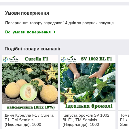
Умови повернення
Повернення товару впродовж 14 днів за рахунок покупця
Всі умови повернення
Подібні товари компанії
Диня Курелла F1 / Curella
Капуста броколі SV 1002
Тома
F1, ТМ Seminis
BL F1, ТМ Seminis
F1 /
(Нідерланди), 1000
(Нідерланди), 1000
Semi