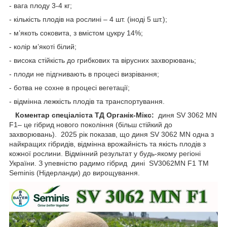
- вага плоду 3-4 кг;
- кількість плодів на рослині – 4 шт. (іноді 5 шт.);
- м’якоть соковита, з вмістом цукру 14%;
- колір м’якоті білий;
- висока стійкість до грибкових та вірусних захворювань;
- плоди не підгнивають в процесі визрівання;
- ботва не сохне в процесі вегетації;
- відмінна лежкість плодів та транспортування.
Коментар спеціаліста ТД Органік-Мікс:
диня SV 3062 MN
F1– це гібрид нового покоління (більш стійкий до
захворювань). 2025 рік показав, що диня SV 3062 MN одна з
найкращих гібридів, відмінна врожайність та якість плодів з
кожної рослини. Відмінний результат у будь-якому регіоні
України. З упевністю радимо гібрид дині SV3062MN F1 ТМ
Seminis (Нідерланди) до вирощування.