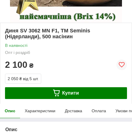
Диня SV 3062 MN F1, ТМ Seminis
(Нідерланди), 500 насінин
В наявності
Опт і роздріб
2 100
₴
2 050 ₴
від 5 шт.
Купити
Опис
Характеристики
Доставка
Оплата
Умови п
Опис