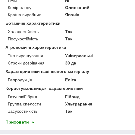
ГМО
Ні
Колір плоду
Оливковий
Країна виробник
Японія
Ботанічні характеристики
Холодостійкість
Так
Посухостійкість
Так
Агрономічні характеристики
Тип вирощування
Універсальні
Строки дозрівання
30 дн
Характеристики насіннєвого матеріалу
Репродукція
Еліта
Користувальницькі характеристики
Ґатунок/Гібрид
Гібрид
Группа спелости
Ультрарання
Засухостійкість
Так
Приховати