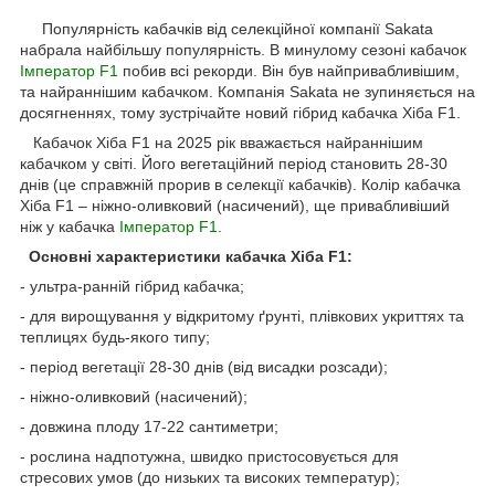
Популярність кабачків від селекційної компанії Sakata
набрала найбільшу популярність. В минулому сезоні кабачок
Імператор F1
побив всі рекорди. Він був найпривабливішим,
та найраннішим кабачком. Компанія Sakata не зупиняється на
досягненнях, тому зустрічайте новий гібрид кабачка Хіба F1.
Кабачок Хіба F1 на 2025 рік вважається найраннішим
кабачком у світі. Його вегетаційний період становить 28-30
днів (це справжній прорив в селекції кабачків). Колір кабачка
Хіба F1 – ніжно-оливковий (насичений), ще привабливіший
ніж у кабачка
Імператор F1
.
Основні характеристики кабачка Хіба F1:
- ультра-ранній гібрид кабачка;
- для вирощування у відкритому ґрунті, плівкових укриттях та
теплицях будь-якого типу;
- період вегетації 28-30 днів (від висадки розсади);
- ніжно-оливковий (насичений);
- довжина плоду 17-22 сантиметри;
- рослина надпотужна, швидко пристосовується для
стресових умов (до низьких та високих температур);