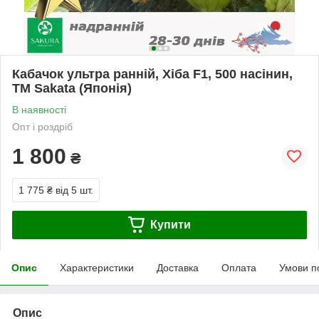
Кабачок ультра ранній, Хіба F1, 500 насінин,
ТМ Sakata (Японія)
В наявності
Опт і роздріб
1 800
₴
1 775 ₴
від 5 шт.
Купити
Опис
Характеристики
Доставка
Оплата
Умови п
Опис