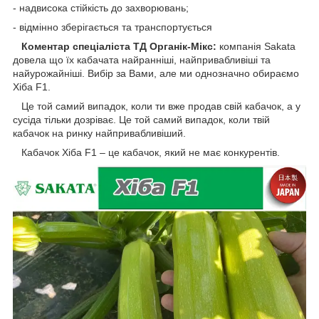
- надвисока стійкість до захворювань;
- відмінно зберігається та транспортується
Коментар спеціаліста ТД Органік-Мікс:
компанія Sakata
довела що їх кабачата найранніші, найпривабливіші та
найурожайніші. Вибір за Вами, але ми однозначно обираємо
Хіба F1.
Це той самий випадок, коли ти вже продав свій кабачок, а у
сусіда тільки дозріває. Це той самий випадок, коли твій
кабачок на ринку найпривабливіший.
Кабачок Хіба F1 – це кабачок, який не має конкурентів.