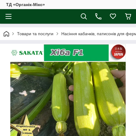
ТД «Органік-Мікс»
Товари та послуги
Насіння кабачків, патисонів для фер