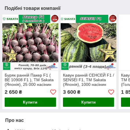
Подібні товари компанії
Буряк ранній Пакер F1 (
Кавун ранній СЕНСЕЙ F1 /
Каву
BE 10908 F1 ), ТМ Sakata
SENSEI F1, ТМ Sakata
ТМ 
(Японія), 25 000 насінин
(Японія), 1000 насінин
(Гол
(про
2 650
3 600
1 8
₴
₴
Купити
Купити
Про нас