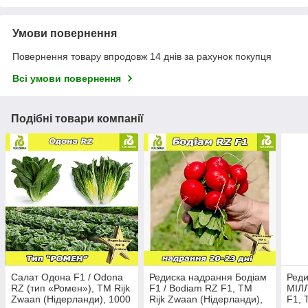
Умови повернення
Повернення товару впродовж 14 днів за рахунок покупця
Всі умови повернення
Подібні товари компанії
Салат Одона F1 / Odona
Редиска надрання Бодіам
Реди
RZ (тип «Ромен»), ТМ Rijk
F1 / Bodiam RZ F1, ТМ
МІЛ
Zwaan (Нідерланди), 1000
Rijk Zwaan (Нідерланди),
F1, 