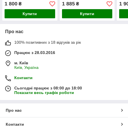
насінин, (дражоване)
25 000 насінин
(Нід
1 800
1 885
1 9
₴
₴
насі
Купити
Купити
Про нас
100% позитивних з 18 відгуків за рік
Працює з 28.03.2016
м. Київ
Київ, Україна
Контакти
Сьогодні працює з 08:00 до 18:00
Показати весь графік роботи
Про нас
Контакти