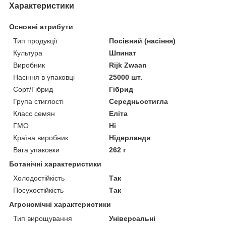
Характеристики
Основні атрибути
Тип продукції
Посівний (насіння)
Культура
Шпинат
Виробник
Rijk Zwaan
Насіння в упаковці
25000 шт.
Сорт/Гібрид
Гібрид
Група стиглості
Середньостигла
Класс семян
Еліта
ГМО
Ні
Країна виробник
Нідерланди
Вага упаковки
262 г
Ботанічні характеристики
Холодостійкість
Так
Посухостійкість
Так
Агрономічні характеристики
Тип вирощування
Універсальні