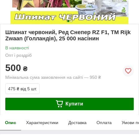
Шпинат червоний, Ред Снепер RZ F1, ТМ Rijk
Zwaan (Голландія), 25 000 насінин
В наявності
Опт і роздріб
500
₴
Мінімальна сума замовлення на сайті — 950 ₴
475 ₴
від 5 шт.
Купити
Опис
Характеристики
Доставка
Оплата
Умови п