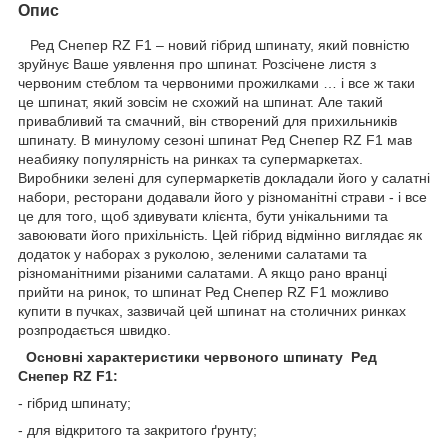
Опис
Ред Снепер RZ F1 – новий гібрид шпинату, який повністю
зруйнує Ваше уявлення про шпинат. Розсічене листя з
червоним стеблом та червоними прожилками … і все ж таки
це шпинат, який зовсім не схожий на шпинат. Але такий
привабливий та смачний, він створений для прихильників
шпинату. В минулому сезоні шпинат Ред Снепер RZ F1 мав
неабияку популярність на ринках та супермаркетах.
Виробники зелені для супермаркетів докладали його у салатні
набори, ресторани додавали його у різноманітні страви - і все
це для того, щоб здивувати клієнта, бути унікальними та
завоювати його прихільність. Цей гібрид відмінно виглядає як
додаток у наборах з руколою, зеленими салатами та
різноманітними різаними салатами. А якщо рано вранці
прийти на ринок, то шпинат Ред Снепер RZ F1 можливо
купити в пучках, зазвичай цей шпинат на столичних ринках
розпродається швидко.
Основні характеристики червоного шпинату Ред
Снепер RZ F1:
- гібрид шпинату;
- для відкритого та закритого ґрунту;