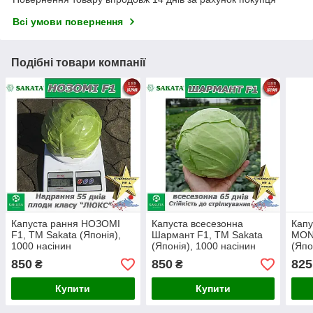
Всі умови повернення
Подібні товари компанії
Капуста рання НОЗОМІ
Капуста всесезонна
Капу
F1, ТМ Sakata (Японія),
Шармант F1, ТМ Sakata
MON
1000 насінин
(Японія), 1000 насінин
(Япо
850
850
825
₴
₴
Купити
Купити