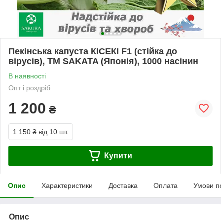
Пекінська капуста КІСЕКІ F1 (стійка до
вірусів), ТМ SAKATA (Японія), 1000 насінин
В наявності
Опт і роздріб
1 200
₴
1 150 ₴
від 10 шт.
Купити
Опис
Характеристики
Доставка
Оплата
Умови п
Опис