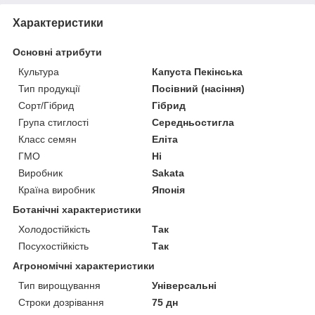
Характеристики
Основні атрибути
Культура
Капуста Пекінська
Тип продукції
Посівний (насіння)
Сорт/Гібрид
Гібрид
Група стиглості
Середньостигла
Класс семян
Еліта
ГМО
Ні
Виробник
Sakata
Країна виробник
Японія
Ботанічні характеристики
Холодостійкість
Так
Посухостійкість
Так
Агрономічні характеристики
Тип вирощування
Універсальні
Строки дозрівання
75 дн