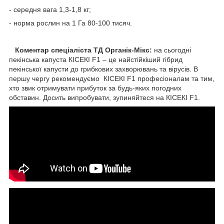
- середня вага 1,3-1,8 кг;
- норма рослин на 1 Га 80-100 тисяч.
Коментар спеціаліста ТД Органік-Мікс:
на сьогодні
пекінська капуста КІСЕКІ F1 – це найстійкіший гібрид
пекінської капусти до грибкових захворювань та вірусів. В
першу чергу рекомендуємо КІСЕКІ F1 професіоналам та тим,
хто звик отримувати прибуток за будь-яких погодних
обставин. Досить випробувати, зупиняйтеся на КІСЕКІ F1.