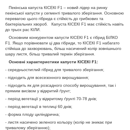
Пекінська капуста КІСЕКІ F1 – новий лідер на ринку
пекінської капусти у сегменті тривалого зберігання. Основною
перевагою цього гібрида є стійкість до грибкових та
бактеріальних хвороб. Капуста КІСЕКІ F1 має стійкість навіть
до трьох рас КІЛИ.
Основним конкурентом капусти КІСЕКІ F1 є гібрид БІЛКО
F1. Якщо порівнювати ці два гібриди, то КІСЕКІ F1 набагато
стійкіша до захворювань, більш насичений колір зовнішнього
шару листя, більш тривалий термін зберігання.
Основні характеристики капусти КІСЕКІ F1:
- середньостиглий гібрид для тривалого зберігання;
- підходить для всесезонного вирощування;
- підходить як для розсадного способу вирощування, так і
прямим висівом у відкритий ґрунт;
- період вегетації у відкритому ґрунті 70-78 днів;
- період вегетації в теплиці 60 днів;
- форма плоду циліндрична;
- листя насичено зеленого кольору (колір не зникає при
тривалому зберіганню);