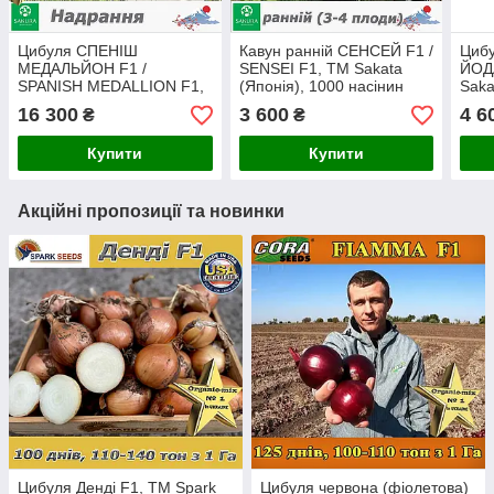
Цибуля СПЕНІШ
Кавун ранній СЕНСЕЙ F1 /
Цибу
МЕДАЛЬЙОН F1 /
SENSEI F1, ТМ Sakata
ЙОД
SPANISH MEDALLION F1,
(Японія), 1000 насінин
Saka
ТМ SAKATA (Японія)
насі
16 300
3 600
4 6
₴
₴
Купити
Купити
Акційні пропозиції та новинки
Цибуля Денді F1, ТМ Spark
Цибуля червона (фіолетова)