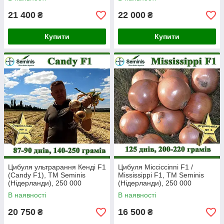
21 400
22 000
₴
₴
Купити
Купити
Цибуля ультрарання Кенді F1
Цибуля Міссіссіппі F1 /
(Candy F1), ТМ Seminis
Mississippi F1, ТМ Seminis
(Нідерланди), 250 000
(Нідерланди), 250 000
насінин
насінин
В наявності
В наявності
20 750
16 500
₴
₴