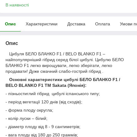
В наявності
Опис
Характеристики
Доставка
Оплата
Умови п
Опис
Цибуля БЕЛО БЛАНКО F1 / BELO BLANKO F1 –
найпопулярніший гібрид серед білої цибулі. Цибулю БЕЛО
БЛАНКО F1 легко вирощувати, легко зберігати, легко
продавати! Дуже смачний слабо-гострий гібрид .
Основні характеристики цибулі БЕЛО БЛАНКО F1 /
BELO BLANKO F1 ТМ Sakata (Японія):
- пізньостиглий гібрид цибулі іспанського типу;
- період вегетації 120 днів (від сходів);
- форма плоду округла;
- колір луски – білий;
- діаметр плоду від 8 - 9 сантиметрів;
- вага плоду від 180 до 250 граммів;