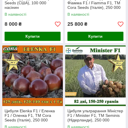
Seeds (США), 100 000
Фіамма F1 / Fiamma F1, ТМ
насінин
Cora Seeds (Італія), 250 000
насінин
В наявності
В наявності
8 000
25 800
₴
₴
Купити
Купити
Цибуля Elenka F1 / Еленка
Цибуля ультрарання Міністер
F1 / Оленка F1, ТМ Cora
F1 / Minister F1, ТМ Seminis
Seeds (Італія), 250 000
(Нідерланди), 250 000
насінин
насінин
В наявності
В наявності