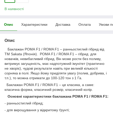
В наявності
Опис
Характеристики
Доставка
Оплата
Умови п
Опис
Баклажан РОМА F1 / ROMA F1 – ранньостиглий гібрид від
ТМ Sakata (Японія). РОМА F1 / ROMA F1 – гібрид для
новачків, невибагливий гібрид. Він може рости без поливу,
витримує загущеність, має надпотужний імунітет (практично
не хворіє), чудові результати навіть при великій кількості
сорняка в полі. Якщо йому приділяти увагу (полив, добрива, і
т.п.), то можна отримати до 100-120 тон з 1 Га.
Баклажан РОМА F1 / ROMA F1 – це класика, а саме:
класична форма, класичний розмір, класичний колір.
Основні характеристики баклажана РОМА F1 / ROMA F1:
- ранньостиглий гібрид;
- для вирощування у відкритому ґрунті;