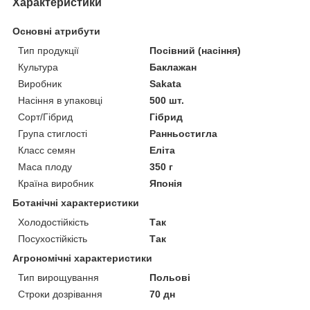
Характеристики
Основні атрибути
Тип продукції
Посівний (насіння)
Культура
Баклажан
Виробник
Sakata
Насіння в упаковці
500 шт.
Сорт/Гібрид
Гібрид
Група стиглості
Ранньостигла
Класс семян
Еліта
Маса плоду
350 г
Країна виробник
Японія
Ботанічні характеристики
Холодостійкість
Так
Посухостійкість
Так
Агрономічні характеристики
Тип вирощування
Польові
Строки дозрівання
70 дн