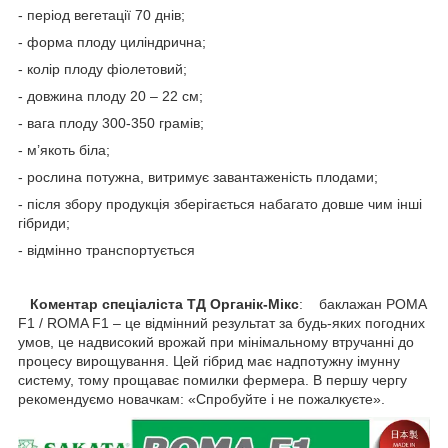
- період вегетації 70 днів;
- форма плоду циліндрична;
- колір плоду фіолетовий;
- довжина плоду 20 – 22 см;
- вага плоду 300-350 грамів;
- м’якоть біла;
- рослина потужна, витримує завантаженість плодами;
- після збору продукція зберігається набагато довше чим інші
гібриди;
- відмінно транспортується
Коментар спеціаліста ТД Органік-Мікс
: баклажан РОМА
F1 / ROMA F1 – це відмінний результат за будь-яких погодних
умов, це надвисокий врожай при мінімальному втручанні до
процесу вирощування. Цей гібрид має надпотужну імунну
систему, тому прощаває помилки фермера. В першу чергу
рекомендуємо новачкам: «Спробуйте і не пожалкуєте».