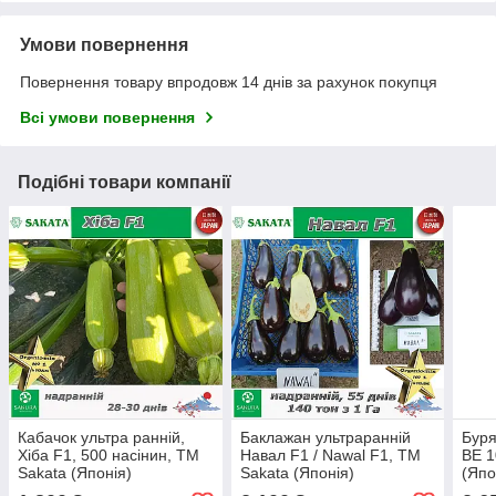
Умови повернення
Повернення товару впродовж 14 днів за рахунок покупця
Всі умови повернення
Подібні товари компанії
Кабачок ультра ранній,
Баклажан ультраранній
Буря
Хіба F1, 500 насінин, ТМ
Навал F1 / Nawal F1, ТМ
BE 1
Sakata (Японія)
Sakata (Японія)
(Япо