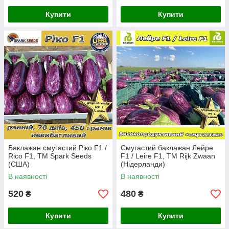
Купити
Купити
Баклажан смугастий Ріко F1 /
Смугастий баклажан Лейре
Rico F1, ТМ Spark Seeds
F1 / Leire F1, ТМ Rijk Zwaan
(США)
(Нідерланди)
В наявності
В наявності
520
480
₴
₴
Купити
Купити