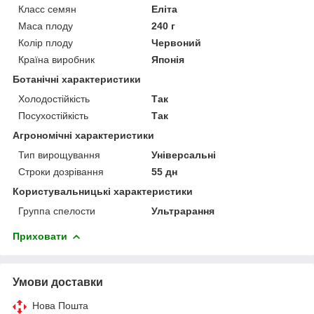
Класс семян
Еліта
Маса плоду
240 г
Колір плоду
Червоний
Країна виробник
Японія
Ботанічні характеристики
Холодостійкість
Так
Посухостійкість
Так
Агрономічні характеристики
Тип вирощування
Універсальні
Строки дозрівання
55 дн
Користувальницькі характеристики
Группа спелости
Ультрарання
Приховати
Умови доставки
Нова Пошта