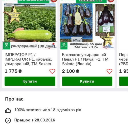
ІМПЕРАТОР F1 /
Баклажан ультраранній
Пере
IMPERATOR F1, кабачок,
Навал F1 / Nawal F1, ТМ
черв
ультраранній, ТМ Sakata
Sakata (Японія)
(PBR
(Японія)
насі
1 775
2 100
1 9
₴
₴
(Япо
Купити
Купити
Про нас
100% позитивних з 18 відгуків за рік
Працює з 28.03.2016