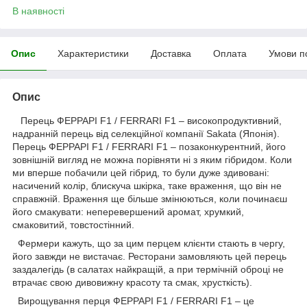
В наявності
Опис
Характеристики
Доставка
Оплата
Умови п
Опис
Перець ФЕРРАРІ F1 / FERRARI F1 – високопродуктивний,
надранній перець від селекційної компанії Sakata (Японія).
Перець ФЕРРАРІ F1 / FERRARI F1 – позаконкурентний, його
зовнішній вигляд не можна порівняти ні з яким гібридом. Коли
ми вперше побачили цей гібрид, то були дуже здивовані:
насичений колір, блискуча шкірка, таке враження, що він не
справжній. Враження ще більше змінюються, коли починаєш
його смакувати: неперевершений аромат, хрумкий,
смаковитий, товстостінний.
Фермери кажуть, що за цим перцем клієнти стають в чергу,
його завжди не вистачає. Ресторани замовляють цей перець
заздалегідь (в салатах найкращій, а при термічній оброці не
втрачає свою дивовижну красоту та смак, хрусткість).
Вирощування перця ФЕРРАРІ F1 / FERRARI F1 – це