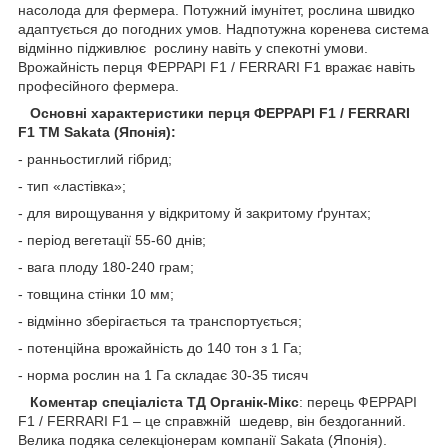
насолода для фермера. Потужний імунітет, рослина швидко
адаптується до погодних умов. Надпотужна коренева система
відмінно підживлює рослину навіть у спекотні умови.
Врожайність перця ФЕРРАРІ F1 / FERRARI F1 вражає навіть
професійного фермера.
Основні характеристики перця ФЕРРАРІ F1 / FERRARI
F1 ТМ Sakata (Японія):
- ранньостиглий гібрид;
- тип «ластівка»;
- для вирощування у відкритому й закритому ґрунтах;
- період вегетації 55-60 днів;
- вага плоду 180-240 грам;
- товщина стінки 10 мм;
- відмінно зберігається та транспортується;
- потенційна врожайність до 140 тон з 1 Га;
- норма рослин на 1 Га складає 30-35 тисяч
Коментар спеціаліста ТД Органік-Мікс
: перець ФЕРРАРІ
F1 / FERRARI F1 – це справжній шедевр, він бездоганний.
Велика подяка селекціонерам компанії Sakata (Японія).