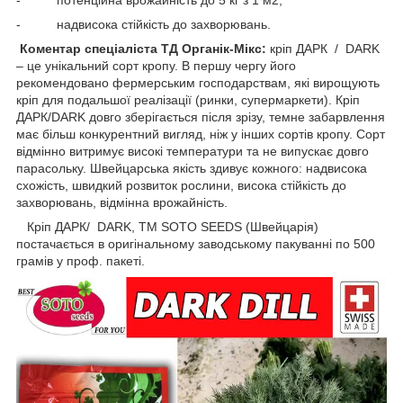
- надвисока стійкість до захворювань.
Коментар спеціаліста ТД Органік-Мікс:
кріп ДАРК / DARK
– це унікальний сорт кропу. В першу чергу його
рекомендовано фермерським господарствам, які вирощують
кріп для подальшої реалізації (ринки, супермаркети). Кріп
ДАРК/DARK довго зберігається після зрізу, темне забарвлення
має більш конкурентний вигляд, ніж у інших сортів кропу. Сорт
відмінно витримує високі температури та не випускає довго
парасольку. Швейцарська якість здивує кожного: надвисока
схожість, швидкий розвиток рослини, висока стійкість до
захворювань, відмінна врожайність.
Кріп ДАРК/ DARK, ТМ SOTO SEEDS (Швейцарія)
постачається в оригінальному заводському пакуванні по 500
грамів у проф. пакеті.