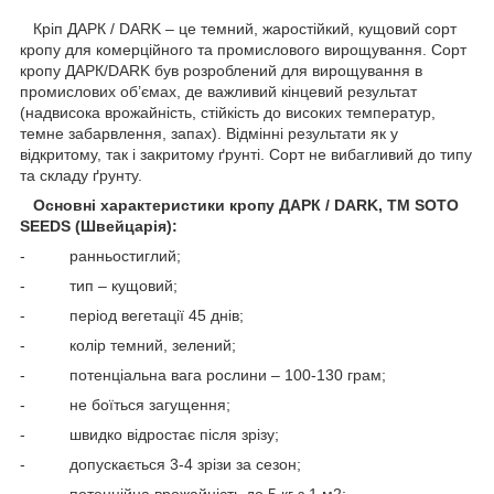
Кріп ДАРК / DARK – це темний, жаростійкий, кущовий сорт
кропу для комерційного та промислового вирощування. Сорт
кропу ДАРК/DARK був розроблений для вирощування в
промислових об’ємах, де важливий кінцевий результат
(надвисока врожайність, стійкість до високих температур,
темне забарвлення, запах). Відмінні результати як у
відкритому, так і закритому ґрунті. Сорт не вибагливий до типу
та складу ґрунту.
Основні характеристики кропу
ДАРК / DARK, ТМ
SOTO
SEEDS (
Швейцарія)
:
- ранньостиглий;
- тип – кущовий;
- період вегетації 45 днів;
- колір темний, зелений;
- потенціальна вага рослини – 100-130 грам;
- не боїться загущення;
- швидко відростає після зрізу;
- допускається 3-4 зрізи за сезон;
- потенційна врожайність до 5 кг з 1 м2;