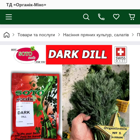
ТД «Органік-Мікс»
Товари та послуги
Насіння пряних культур, салатів
П