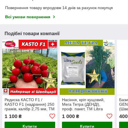
Повернення товару впродовж 14 днів за рахунок покупця
Всі умови повернення
Подібні товари компанії
Редиска КАСТО F1 /
Насіння, кріп кущовий,
Бази
KASTO F1 (надрання) 250
Мега Тетра (ДЕНДІ),
GENI
грамів, калібр 2,75 мм, ТМ
проф. пакет, ТМ Libra
(Шве
SOTO SEEDS (Швейцарія)
Seeds
проф
1 100
1 000
400
₴
₴
Купити
Купити