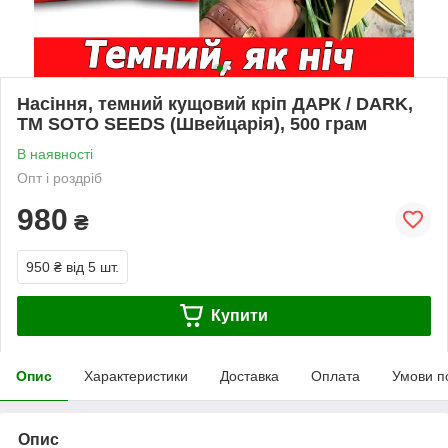
Насіння, темний кущовий кріп ДАРК / DARK,
ТМ SOTO SEEDS (Швейцарія), 500 грам
В наявності
Опт і роздріб
980
₴
950 ₴
від 5 шт.
Купити
Опис
Характеристики
Доставка
Оплата
Умови п
Опис