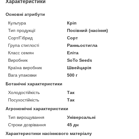
Характеристики
Основні атрибути
Культура
Кріп
Тип продукції
Посівний (насіння)
Сорт/Гібрид
Сорт
Група стиглості
Ранньостигла
Класс семян
Еліта
Виробник
SoTo Seeds
Країна виробник
Швейцарія
Вага упаковки
500 г
Ботанічні характеристики
Холодостійкість
Так
Посухостійкість
Так
Агрономічні характеристики
Тип вирощування
Універсальні
Строки дозрівання
45 дн
Характеристики насіннєвого матеріалу