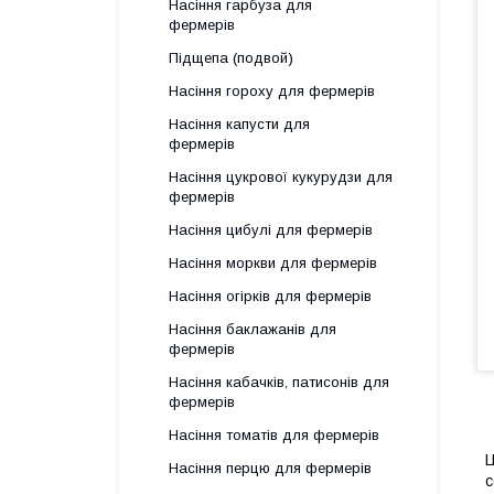
Насіння гарбуза для
фермерів
Підщепа (подвой)
Насіння гороху для фермерів
Насіння капусти для
фермерів
Насіння цукрової кукурудзи для
фермерів
Насіння цибулі для фермерів
Насіння моркви для фермерів
Насіння огірків для фермерів
Насіння баклажанів для
фермерів
Насіння кабачків, патисонів для
фермерів
Насіння томатів для фермерів
Б
Ц
Насіння перцю для фермерів
с