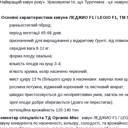
Найкращий кавун року». Ураховуючи те, що Туреччина - це «кавуно
Основні характеристики кавуна ЛЕДЖИО F1 / LEGIO F1, ТМ S
- ранньостиглий гібрид;
 період вегетації 65-68 днів;
 призначений для вирощування у відкритому ґрунті, під плівкою 
 середня вага 8-12 кг;
- форма плоду овальна;
 кількість плодів на кущі 3-4;
 м’якоть хрумка, колір насичено червоний;
 вміст цукру 13 % (більшого цукру в насіннєвих кавунах поки що 
 рослина потужна, відмінний кореневий та листковий апарат;
 швидко пристосовується до несприятливих умов, зав’язь не с
 зрілі плоди добре зберігаються (довго не перестигає);
 потенційна врожайність 120-140 тон
оментар спеціаліста ТД Органік-Мікс
: кавун ЛЕДЖИО F1 / LEG
авуну конкурента по насиченості, кольору, солодості, та врожайнос