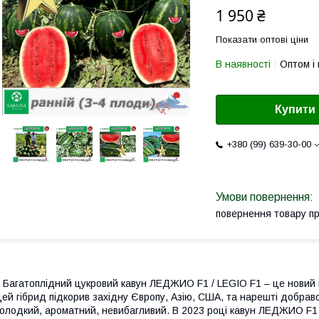
1 950 ₴
Показати оптові ціни
В наявності
Оптом і 
Купити
+380 (99) 639-30-00
повернення товару п
агатоплідний цукровий кавун ЛЕДЖИО F1 / LEGIO F1 – це новий гіб
ей гібрид підкорив західну Європу, Азію, США, та нарешті добра
олодкий, ароматний, невибагливий. В 2023 році кавун ЛЕДЖИО F1 