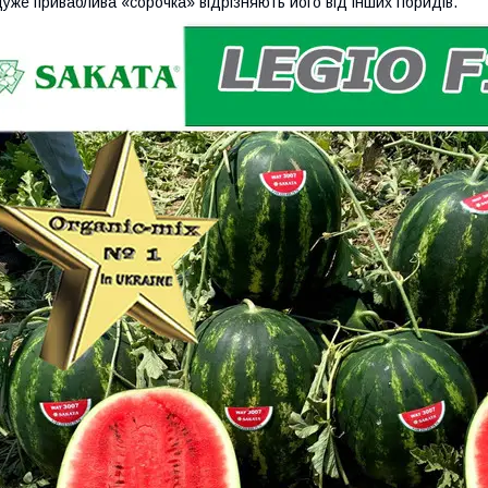
уже приваблива «сорочка» відрізняють його від інших гібридів.