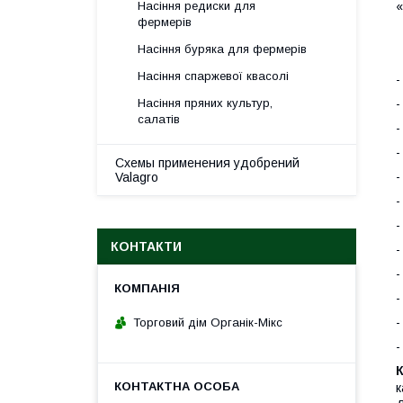
«
Насіння редиски для
фермерів
Насіння буряка для фермерів
Насіння спаржевої квасолі
-
Насіння пряних культур,
салатів
-
-
Схемы применения удобрений
Valagro
-
-
КОНТАКТИ
-
-
-
-
Торговий дім Органік-Мікс
-
К
к