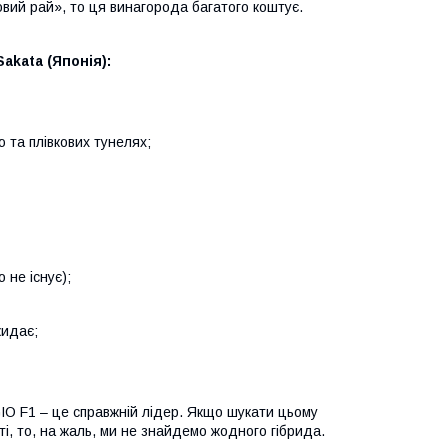
вий рай», то ця винагорода багатого коштує.
akata (Японія):
та плівкових тунелях;
не існує);
кидає;
IO F1 – це справжній лідер. Якщо шукати цьому
ті, то, на жаль, ми не знайдемо жодного гібрида.