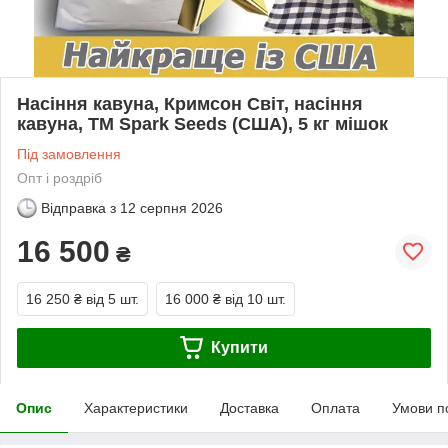
Насіння кавуна, Кримсон Світ, насіння
кавуна, ТМ Spark Seeds (США), 5 кг мішок
Під замовлення
Опт і роздріб
Відправка з
12 серпня 2026
16 500
₴
16 250 ₴
від 5 шт.
16 000 ₴
від 10 шт.
Купити
Опис
Характеристики
Доставка
Оплата
Умови п