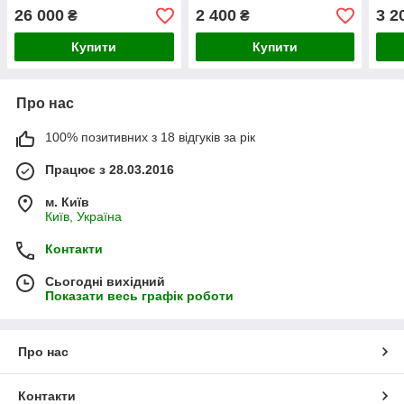
мішок 5 кг
насінин проф. пакет
BERR
26 000
2 400
3 2
₴
₴
(США
проф
Купити
Купити
Про нас
100% позитивних з 18 відгуків за рік
Працює з 28.03.2016
м. Київ
Київ, Україна
Контакти
Сьогодні вихідний
Показати весь графік роботи
Про нас
Контакти