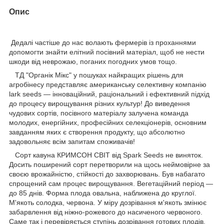
Опис
Дедалі частіше до нас волають фермерів із проханнями
допомогти знайти елітний посівний матеріал, щоб не нести
шкоди від неврожаю, поганих погодних умов тощо.
ТД "Органік Мікс" у пошуках найкращих рішень для
агробінесу представляє американську селективну компанію
lark seeds — інноваційний, раціональний і ефективний підхід
до процесу вирощування різних культур! До виведення
чудових сортів, посівного матеріалу залучена команда
молодих, енергійних, професійних селекціонерів, основним
завданням яких є створення продукту, що абсолютно
задовольняє всім запитам споживачів!
Сорт кавуна КРИМСОН СВІТ від Spark Seeds не виняток.
Досить поширений сорт перетворили на щось неймовірне за
своєю врожайністю, стійкості до захворювань. Був набагато
спрощений сам процес вирощування. Вегетаційний період —
до 85 днів. Форма плода овальна, наближена до круглої.
М'якоть солодка, червона. У міру дозрівання м'якоть змінює
забарвлення від ніжно-рожевого до насиченого червоного.
Саме так і перевіряється ступінь дозрівання готових плодів.