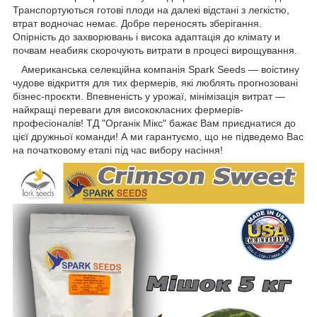
Транспортуються готові плоди на далекі відстані з легкістю,
втрат водночас немає. Добре переносять зберігання.
Опірність до захворювань і висока адаптація до клімату и
почвам неабияк скорочують витрати в процесі вирощування.
Американська селекційна компанія Spark Seeds — воістину
чудове відкриття для тих фермерів, які люблять прогнозовані
бізнес-проєкти. Впевненість у урожаї, мінімізація витрат —
найкращі переваги для висококласних фермерів-
професіоналів! ТД "Органік Мікс" бажає Вам приєднатися до
цієї дружньої команди! А ми гарантуємо, що не підведемо Вас
на початковому етапі під час вибору насіння!