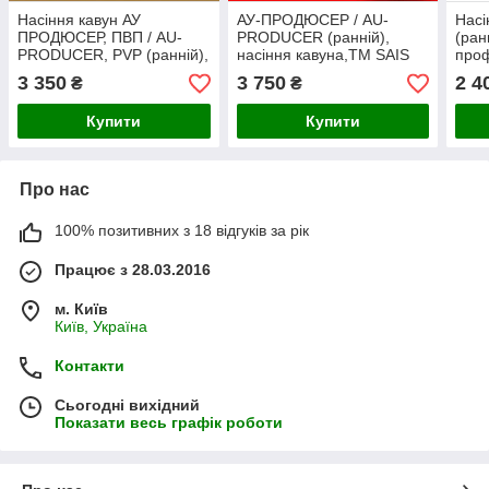
Насіння кавун АУ
АУ-ПРОДЮСЕР / AU-
Насі
ПРОДЮСЕР, ПВП / AU-
PRODUCER (ранній),
(ран
PRODUCER, PVP (ранній),
насіння кавуна,ТМ SAIS
проф
ТМ Agri Saaten GmbH
(Італія), банка 500 грам,
ТМ S
3 350
3 750
2 4
₴
₴
(Німеччина) банка 500
Імпорт 2026
грамів
Купити
Купити
Про нас
100% позитивних з 18 відгуків за рік
Працює з 28.03.2016
м. Київ
Київ, Україна
Контакти
Сьогодні вихідний
Показати весь графік роботи