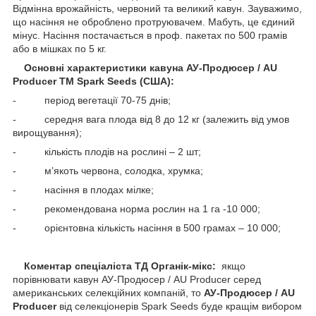
Відмінна врожайність, червоний та великий кавун. Зауважимо,
що насіння не оброблено протруювачем. Мабуть, це єдиний
мінус. Насіння постачається в проф. пакетах по 500 грамів
або в мішках по 5 кг.
Основні характеристики кавуна АУ-Продюсер / AU
Producer ТМ Spark Seeds (США):
- період вегетації 70-75 днів;
- середня вага плода від 8 до 12 кг (залежить від умов
вирощування);
- кількість плодів на рослині – 2 шт;
- м’якоть червона, солодка, хрумка;
- насіння в плодах мілке;
- рекомендована норма рослин на 1 га -10 000;
- орієнтовна кількість насіння в 500 грамах – 10 000;
Коментар спеціаліста ТД Органік-мікс:
якщо
порівнювати кавун АУ-Продюсер / AU Producer серед
американських селекційних компаній, то
АУ-Продюсер / AU
Producer
від селекціонерів Spark Seeds буде кращім вибором