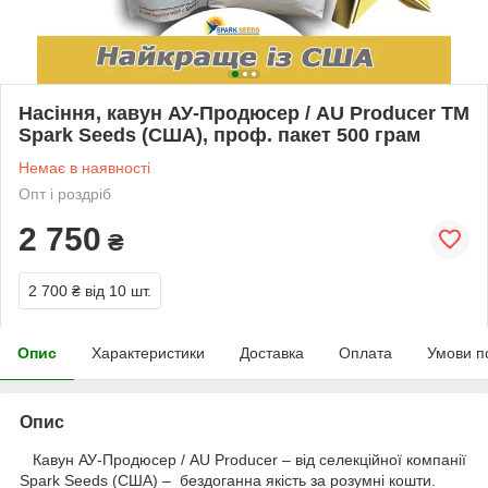
Насіння, кавун АУ-Продюсер / AU Producer ТМ
Spark Seeds (США), проф. пакет 500 грам
Немає в наявності
Опт і роздріб
2 750
₴
2 700 ₴
від 10 шт.
Опис
Характеристики
Доставка
Оплата
Умови п
Опис
Кавун АУ-Продюсер / AU Producer – від селекційної компанії
Spark Seeds (США) – бездоганна якість за розумні кошти.