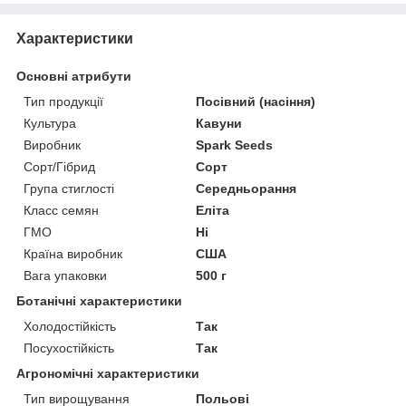
Характеристики
Основні атрибути
Тип продукції
Посівний (насіння)
Культура
Кавуни
Виробник
Spark Seeds
Сорт/Гібрид
Сорт
Група стиглості
Середньорання
Класс семян
Еліта
ГМО
Ні
Країна виробник
США
Вага упаковки
500 г
Ботанічні характеристики
Холодостійкість
Так
Посухостійкість
Так
Агрономічні характеристики
Тип вирощування
Польові