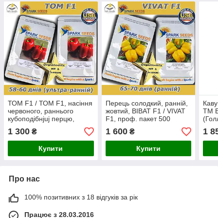
ТОМ F1 / ТОМ F1, насіння
Перець солодкий, ранній,
Каву
червоного, раннього
жовтий, ВІВАТ F1 / VIVAT
ТМ 
кубоподібнjuj перцю,
F1, проф. пакет 500
(Гол
пакет 500 насінин ТМ
насіння ТМ Spark Seeds
(про
1 300
1 600
1 8
₴
₴
Spark Seeds (США)
(США)
Купити
Купити
Про нас
100% позитивних з 18 відгуків за рік
Працює з 28.03.2016