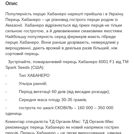
Опис
Популярність перцю Хабанеро нарешті прийшла і в Україну.
Перець Хабанеро – це різновид гострого перцю родом із
Амазонії. Хабанеро відрізняється від гірких перців не тільки
сильною гостротою, а й дивовижними смаковими якостями.
Найбільшу популярність серед фермерів мають гібриди
перцю Хабанеро. Вони раніше дозрівають, невередливі у
вирощуванні, дають врожай в декілька разів більший, ніж
сортовий перець.
Зустрічайте, помаранчевий перець Хабанеро 6001 F1 від ТМ
Spark Seeds (США):
- Тип ХАБАНЕРО
- Ультра ранній;
- Період вегетації 60 днів (від висадки розсади);
- Середня маса плоду 30-35 грамів;
- гострота по шкалі СКОВІЛЬ – 160 000 – 350 000
одиниць
Коментар спеціаліста ТД Органік-Мікс: ТД Органік-Мікс
рекомендує перець Хабанеро як новий напрямок гострих
перців. Перець Хабанеро – це легке вирощування, швидка