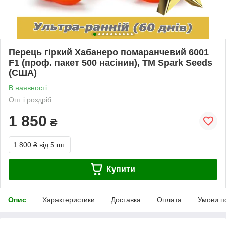
Перець гіркий Хабанеро помаранчевий 6001
F1 (проф. пакет 500 насінин), ТМ Spark Seeds
(США)
В наявності
Опт і роздріб
1 850
₴
1 800 ₴
від 5 шт.
Купити
Опис
Характеристики
Доставка
Оплата
Умови п