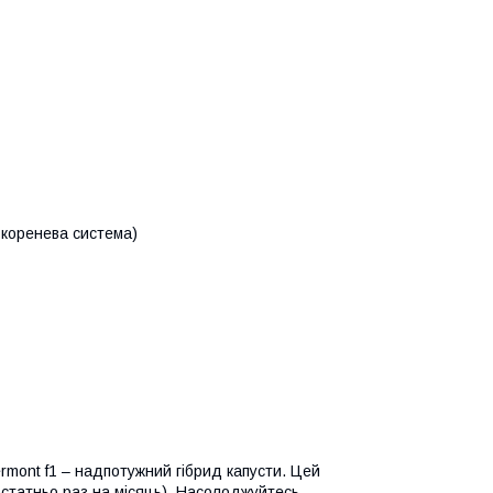
коренева система)
ermont f1 – надпотужний гібрид капусти. Цей
остатньо раз на місяць). Насолоджуйтесь