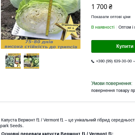
1 700 ₴
Показати оптові ціни
В наявності
Оптом і 
Купити
+380 (99) 639-30-00
повернення товару п
апуста Вермонт f1 / Vermont f1 – це унікальний гібрид середньост
park Seeds.
Основні переваги капусти Вермонт f1 / Vermont f1: