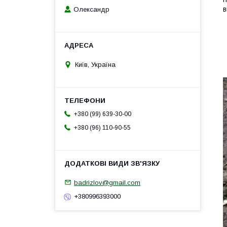
в
Олександр
Київ, Україна
+380 (99) 639-30-00
+380 (96) 110-90-55
badrizlov@gmail.com
+380996393000