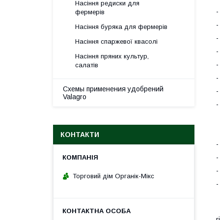
Насіння редиски для
-
фермерів
-
Насіння буряка для фермерів
-
Насіння спаржевої квасолі
-
Насіння пряних культур,
-
салатів
-
Схемы применения удобрений
-
Valagro
-
КОНТАКТИ
-
Торговий дім Органік-Мікс
г