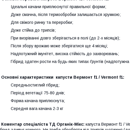
 Ідеальні качани приплюснутої правильної форми;
 Дуже смачна, після термообробки залишається хрумкою;
 Для свіжого ринку та переробки;
 Дуже стійка до трипсів;
 При визріванні довго зберігається в полі (до 2-х місяців);
 Після збору врожаю може зберігатися ще 4 місяці;
 Надпотужний імунітет, висока стійкість до захворювань;
 Гібрид здатен рости на будь-яких типах ґрунтів (надпотужна 
Основні характеристики капусти Вермонт f1 / Vermont f1:
- Середньостиглий гібрид;
 Період вегетації 75-80 днів;
- Форма качана приплюснута;
- Середня вага качана 2-3 кг
Коментар спеціаліста ТД Органік-Мікс:
капуста Вермонт f1 / V
ібрид здивує кожного. Не треба обробляти від трипсів щотижня (д