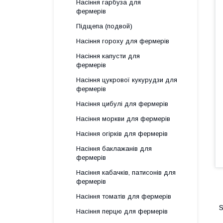
Насіння гарбуза для
фермерів
Підщепа (подвой)
Насіння гороху для фермерів
Насіння капусти для
фермерів
Насіння цукрової кукурудзи для
фермерів
Насіння цибулі для фермерів
Насіння моркви для фермерів
Насіння огірків для фермерів
Насіння баклажанів для
фермерів
Насіння кабачків, патисонів для
фермерів
Насіння томатів для фермерів
К
S
Насіння перцю для фермерів