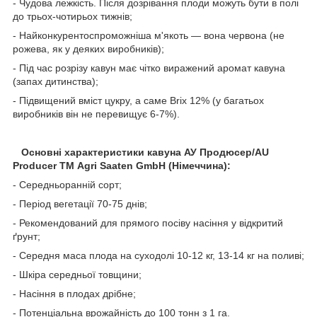
- Чудова лежкість. Після дозрівання плоди можуть бути в полі
до трьох-чотирьох тижнів;
- Найконкурентоспроможніша м'якоть — вона червона (не
рожева, як у деяких виробників);
- Під час розрізу кавун має чітко виражений аромат кавуна
(запах дитинства);
- Підвищений вміст цукру, а саме Brix 12% (у багатьох
виробників він не перевищує 6-7%).
Основні характеристики кавуна АУ Продюсер/AU
Producer ТМ Agri Saaten GmbH (Німеччина):
- Середньоранній сорт;
- Період вегетації 70-75 днів;
- Рекомендований для прямого посіву насіння у відкритий
ґрунт;
- Середня маса плода на суходолі 10-12 кг, 13-14 кг на поливі;
- Шкіра середньої товщини;
- Насіння в плодах дрібне;
- Потенціальна врожайність до 100 тонн з 1 га.