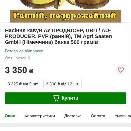
Насіння кавун АУ ПРОДЮСЕР, ПВП / AU-
PRODUCER, PVP (ранній), ТМ Agri Saaten
GmbH (Німеччина) банка 500 грамів
Готово до відправки
Опт і роздріб
3 350
₴
3 325 ₴
від 5 шт.
3 300 ₴
від 12 шт.
Купити
Опис
Характеристики
Доставка
Оплата
Умови п