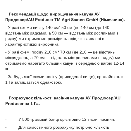
Рекомендації щодо вирощування кавуна АУ
Продюсер/AU Producer ТМ Agri Saaten GmbH (Німеччина):
- У разі схеми висіву 140 см* 50 см (де 140 см (де 140 —
відстань між рядками, а 50 см — відстань між рослинами в
рядку) ми отримаємо розміри плодів, які заявлені в
характеристиках виробника;
- У разі схемі посіву 210 см* 70 см (де 210 — це відстань
міжряджень, а 70 см — відстань між рослинами в рядку) ми
отримаємо набагато більший кавун із середньою вагою 12-14
кг;
- За будь-якої схеми посіву (приведеної вище), врожайність з
1 Га залишається однаковою.
Розрахунок кількості насіння кавуна АУ Продюсер/AU
Producer на 1 Га:
- У 500-грамовій банці орієнтовно 12 тисяч насінин;
- Для самостійного розрахунку потрібно кількість