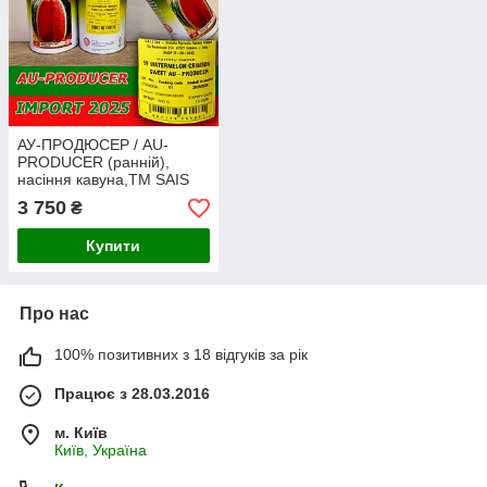
АУ-ПРОДЮСЕР / AU-
PRODUCER (ранній),
насіння кавуна,ТМ SAIS
(Італія), банка 500 грам,
3 750
₴
Імпорт 2026
Купити
Про нас
100% позитивних з 18 відгуків за рік
Працює з 28.03.2016
м. Київ
Київ, Україна