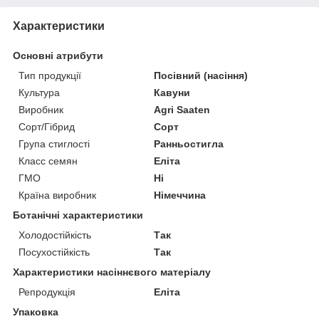
Характеристики
Основні атрибути
Тип продукції
Посівний (насіння)
Культура
Кавуни
Виробник
Agri Saaten
Сорт/Гібрид
Сорт
Група стиглості
Ранньостигла
Класс семян
Еліта
ГМО
Ні
Країна виробник
Німеччина
Ботанічні характеристики
Холодостійкість
Так
Посухостійкість
Так
Характеристики насіннєвого матеріалу
Репродукція
Еліта
Упаковка