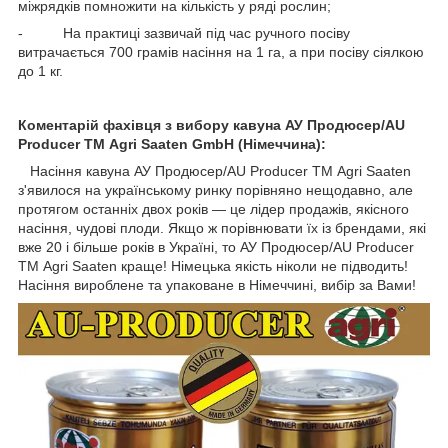
міжрядків помножити на кількість у ряді рослин;
- На практиці зазвичай під час ручного посіву
витрачається 700 грамів насіння на 1 га, а при посіву сіялкою
до 1 кг.
Коментарій фахівця з вибору кавуна АУ Продюсер/AU
Producer ТМ Agri Saaten GmbH (Німеччина):
Насіння кавуна АУ Продюсер/AU Producer ТМ Agri Saaten
з'явилося на українському ринку порівняно нещодавно, але
протягом останніх двох років — це лідер продажів, якісного
насіння, чудові плоди. Якщо ж порівнювати їх із брендами, які
вже 20 і більше років в Україні, то АУ Продюсер/AU Producer
ТМ Agri Saaten краще! Німецька якість ніколи не підводить!
Насіння вироблене та упаковане в Німеччині, вибір за Вами!