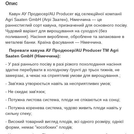
Опис
Кавун АУ Продюсер/AU Producer від селекційної компанії
Agri Saaten GmbH (Агрі Заатен), Німеччина — це
раннєстиглий сорт кавуна, призначений для основного посіву.
Чудовий варіант для вирощування на суходолі (без
поливання). Насіння вироблене, оброблене та запаковане в
металеві банки. Країна фасування — Німеччина.
Переваги кавуна АУ Продюсер/AU Producer ТМ Agri
Saaten GmbH (Німеччина):
- У разі раннього посіву в разі різкого похолодання насіння
здатне перебувати в холодному ґрунті до трьох тижнів, не
замерзає, а чекає на сприятливі умови для вирощування.;
- Зав'язка утворюється навіть за несприятливих умов;
- Не скидає зав'язок;
- Потужна листова система, плоди не спікаються на сонці;
- Потужна коренева система, чудово живить плоди навіть у
сильну спеку;
- Високий товарний вигляд плодів, всі одного розміру, однієї
форми, немає "кособоких" плодів;