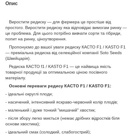
Опис
Виростити редиску — для фермера це простіше від
простого. Виростити редиску яка відповідає вимогам ринку —
це проблема. Для цього потрібно вивчати сорти та гібриди,
попит на ринку, ціноутворення.
Пропонуємо до вашої уваги редиску КАСТО F1 / KASTO F1
— преміальна редиска від селекційної компанії Soto Seeds
(Швейцарія).
Редиска КАСТО f1 / KASTO F1 — це найвища якість
товарної продукції за оптимальною ціною посівного
матеріалу.
Основні переваги редису КАСТО F1 / KASTO F1:
- ідеальні округлі плоди;
- насичений, інтенсивний яскраво-червоний колір плодів;
- маленький і дуже тонкий "мишачий" хвостик;
- після збору легко миється (немає дрібних відростків біля
основи хвостика);
- ідеальний смак (солодкий, слабогострий);