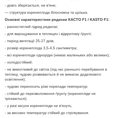
- довго зберігається, не в'яне;
— структура коренеплода білосніжна та щільна.
Основні характеристики редиски КАСТО F1 / KASTO F1:
- раннєстиглий гідрид редиски;
- для вирощування в теплицях і відкритому ґрунті;
- період вегетації 25-27 днів;
- розмір коренеплода 3,5-4,5 сантиметра;
- всі коренеплоди однорідні (немає маленьких або великих);
- холодостійкий;
- не вимогливий до світла (під час раннього перебування в
теплиці, чудово розвивається й не вимагає додаткового
освітлення);
- чудово переносить різкі перепади температур;
- стійкий до перезволоження ґрунту (коренепліди не
тріскаються);
- у разі засухи коренеплоди не в'януть;
- за високих температур стійкий до стрілкування.