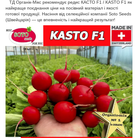
ТД Органік-Мікс рекомендує редис КАСТО F1 / KASTO F1 як
найкраще поєднання ціни на посівний матеріал і якості
готової продукції. Насіння від селекційної компанії Soto Seeds
(Швейцарія) — це впевненість і найкращий результат!