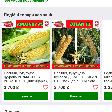
Всі умови повернення
Подібні товари компанії
Насіння, кукурудза
Насіння, кукурудза
Реди
цукрова АНДЖЕЙ F1 /
цукрова ДІЛАН F1 / DILAN
Mila
ANDZHEY F1 (Швейцарія),
F1 (Швейцарія), ТМ Soto
грам
ТМ Soto Seeds
Seeds
SOT
3 700
3 700
1 2
₴
₴
Купити
Купити
Про нас