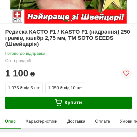
Редиска КАСТО F1 / KASTO F1 (надрання) 250
грамів, калібр 2,75 мм, ТМ SOTO SEEDS
(Швейцарія)
Готово до відправки
Опт і роздріб
1 100
₴
1 075 ₴
від 5 шт.
1 050 ₴
від 10 шт.
Купити
Опис
Характеристики
Доставка
Оплата
Умови п