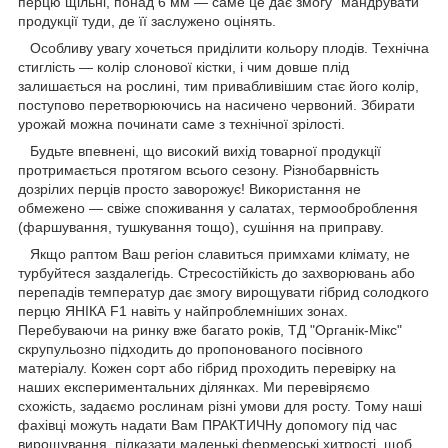
перцю щільні, понад 6 мм — саме це дає змогу "мандрувати"
продукції туди, де її заслужено оцінять.
Особливу увагу хочеться приділити кольору плодів. Технічна
стиглість — колір слонової кістки, і чим довше плід
залишається на рослині, тим привабливішим стає його колір,
поступово перетворюючись на насичено червоний. Збирати
урожай можна починати саме з технічної зрілості.
Будьте впевнені, що високий вихід товарної продукції
протримається протягом всього сезону. Різнобарвність
дозрілих перців просто заворожує! Використання не
обмежено — свіже споживання у салатах, термооброблення
(фаршування, тушкування тощо), сушіння на приправу.
Якщо раптом Ваш регіон славиться примхами клімату, не
турбуйтеся заздалегідь. Стресостійкість до захворювань або
перепадів температур дає змогу вирощувати гібрид солодкого
перцю ЯНІКА F1 навіть у найпроблемніших зонах.
Перебуваючи на ринку вже багато років, ТД "Органік-Мікс"
скрупульозно підходить до пропонованого посівного
матеріалу. Кожен сорт або гібрид проходить перевірку на
наших експериментальних ділянках. Ми перевіряємо
схожість, задаємо рослинам різні умови для росту. Тому наші
фахівці можуть надати Вам ПРАКТИЧНу допомогу під час
вирощування, підказати маленькі фермерські хитрості, щоб