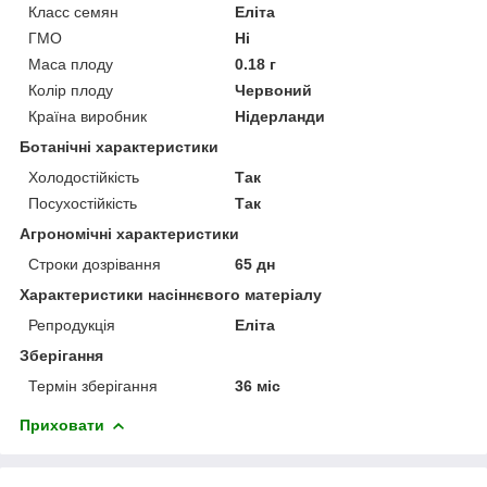
Класс семян
Еліта
ГМО
Ні
Маса плоду
0.18 г
Колір плоду
Червоний
Країна виробник
Нідерланди
Ботанічні характеристики
Холодостійкість
Так
Посухостійкість
Так
Агрономічні характеристики
Строки дозрівання
65 дн
Характеристики насіннєвого матеріалу
Репродукція
Еліта
Зберігання
Термін зберігання
36 міс
Приховати