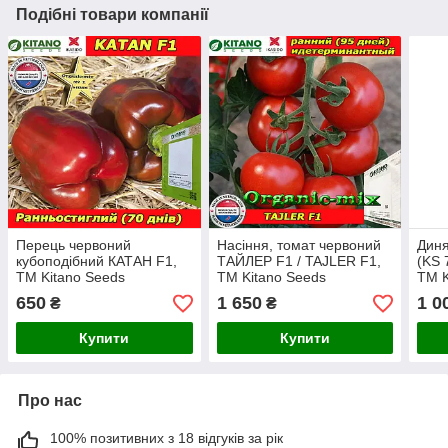
Подібні товари компанії
Перець червоний
Насіння, томат червоний
Диня
кубоподібний КАТАН F1,
ТАЙЛЕР F1 / TAJLER F1,
(KS 
ТМ Kitano Seeds
ТМ Kitano Seeds
ТМ K
(Нідерланди)
(Нідерланди)
(Нід
650
1 650
1 0
₴
₴
Купити
Купити
Про нас
100% позитивних з 18 відгуків за рік