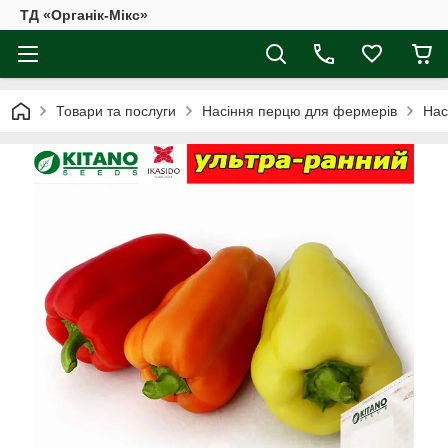
ТД «Органік-Мікс»
Товари та послуги
Насіння перцю для фермерів
Нас