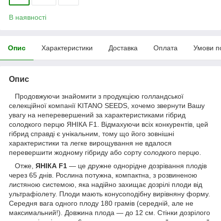
В наявності
Опис
Характеристики
Доставка
Оплата
Умови п
Опис
Продовжуючи знайомити з продукцією голландської
селекційної компанії KITANO SEEDS, хочемо звернути Вашу
увагу на неперевершений за характеристиками гібрид
солодкого перцю ЯНІКА F1. Відмахуючи всіх конкурентів, цей
гібрид справді є унікальним, тому що його зовнішні
характеристики та легке вирощування не вдалося
перевершити жодному гібриду або сорту солодкого перцю.
Отже,
ЯНІКА F1
— це дружне однорідне дозрівання плодів
через 65 днів. Рослина потужна, компактна, з розвиненою
листяною системою, яка надійно захищає дозрілі плоди від
ультрафіолету. Плоди мають конусоподібну вирівняну форму.
Середня вага одного плоду 180 грамів (середній, але не
максимальний!). Довжина плода — до 12 см. Стінки дозрілого