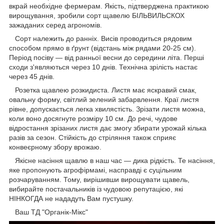
вкрай необхідне фермерам. Якість, підтверджена практикою
вирощування, зробили сорт щавелю БІЛЬВИЛЬСКОХ
зажаданих серед агрономів.
Сорт належить до ранніх. Висів проводиться рядовим
способом прямо в ґрунт (відстань між рядами 20-25 см).
Період посіву — від ранньої весни до середини літа. Перші
сходи з'являються через 10 днів. Технічна зрілість настає
через 45 днів.
Розетка щавлею розкидиста. Листя має яскравий смак,
овальну форму, світлий зелений забарвлення. Краї листя
рівне, допускається легка хвилястість. Зрізати листя можна,
коли воно досягнуте розміру 10 см. До речі, чудове
відростання зрізаних листя дає змогу збирати урожай кілька
разів за сезон. Стійкість до стріляння також сприяє
конвеєрному збору врожаю.
Якісне насіння щавлю в наш час — дика рідкість. Те насіння,
яке пропонують агрофірмамі, насправді є суцільним
розчаруванням. Тому, вирішивши вирощувати щавель,
вибирайте постачальників із чудовою репутацією, які
НІНКОГДА не нададуть Вам пустушку.
Ваш ТД "Органік-Мікс"