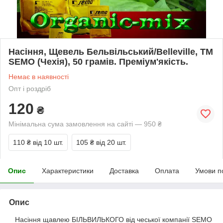
Насіння, Щевель Бельвільський/Belleville, ТМ
SEMO (Чехія), 50 грамів. Преміум'якість.
Немає в наявності
Опт і роздріб
120
₴
Мінімальна сума замовлення на сайті — 950 ₴
110 ₴
від 10 шт.
105 ₴
від 20 шт.
Опис
Характеристики
Доставка
Оплата
Умови п
Опис
Насіння щавлею БІЛЬВИЛЬКОГО від чеської компанії SEMO