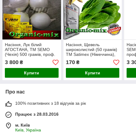
Насіння, Лук білий
Насіння, Щевель
Насі
АГОСТАНА, ТМ SEMO
широколистий (50 грамів)
SEMO
(Чехія) 500 грамів, проф.
ТМ Satimex (Німеччина),
проф
пакет
Найкраща якість.
3 800
170
3 3
₴
₴
Купити
Купити
Про нас
100% позитивних з 18 відгуків за рік
Працює з 28.03.2016
м. Київ
Київ, Україна