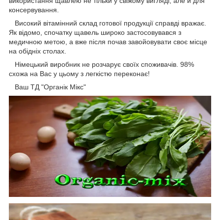
використання щавлею не тільки у свіжому вигляді, але й для
консервування.
Високий вітамінний склад готової продукції справді вражає.
Як відомо, спочатку щавель широко застосовувався з
медичною метою, а вже після почав завойовувати своє місце
на обідніх столах.
Німецький виробник не розчарує своїх споживачів. 98%
схожа на Вас у цьому з легкістю переконає!
Ваш ТД "Органік Мікс"