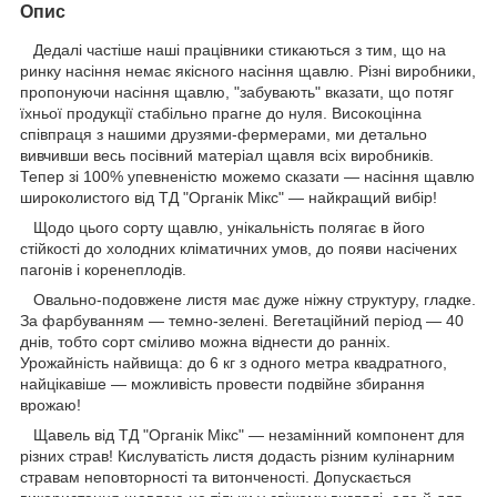
Опис
Дедалі частіше наші працівники стикаються з тим, що на
ринку насіння немає якісного насіння щавлю. Різні виробники,
пропонуючи насіння щавлю, "забувають" вказати, що потяг
їхньої продукції стабільно прагне до нуля. Високоцінна
співпраця з нашими друзями-фермерами, ми детально
вивчивши весь посівний матеріал щавля всіх виробників.
Тепер зі 100% упевненістю можемо сказати — насіння щавлю
широколистого від ТД "Органік Мікс" — найкращий вибір!
Щодо цього сорту щавлю, унікальність полягає в його
стійкості до холодних кліматичних умов, до появи насічених
пагонів і коренеплодів.
Овально-подовжене листя має дуже ніжну структуру, гладке.
За фарбуванням — темно-зелені. Вегетаційний період — 40
днів, тобто сорт сміливо можна віднести до ранніх.
Урожайність найвища: до 6 кг з одного метра квадратного,
найцікавіше — можливість провести подвійне збирання
врожаю!
Щавель від ТД "Органік Мікс" — незамінний компонент для
різних страв! Кислуватість листя додасть різним кулінарним
стравам неповторності та витонченості. Допускається