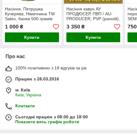
Насіння, Петрушка
Насіння кавун АУ
Насі
Кучерява, Німеччина ТМ
ПРОДЮСЕР, ПВП / AU-
пер
Satex, банка 500 грамів
PRODUCER, PVP (ранній),
SEMO
ТМ Agri Saaten GmbH
(орі
1 000
3 350
750
₴
₴
(Німеччина) банка 500
насі
грамів
Купити
Купити
Про нас
100% позитивних з 18 відгуків за рік
Працює з 28.03.2016
м. Київ
Київ, Україна
Контакти
Сьогодні працює з 08:00 до 18:00
Показати весь графік роботи