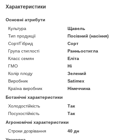
Характеристики
Основні атрибути
Культура
Щавель
Тип продукції
Посівний (насіння)
Сорт/Гібрид
Сорт
Група стиглості
Ранньостигла
Класс семян
Еліта
ГМО
Ні
Колір плоду
Зелений
Виробник
Satimex
Країна виробник
Німеччина
Ботанічні характеристики
Холодостійкість
Так
Посухостійкість
Так
Агрономічні характеристики
Строки дозрівання
40 дн
Упаковка