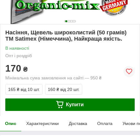
Насіння, Щевель широколистий (50 грамів)
ТМ Satimex (Німеччина), Найкраща якість.
В наявності
Опт і роздріб
170
₴
Мінімальна сума замовлення на сайті — 950 ₴
165 ₴
від 10 шт.
160 ₴
від 20 шт.
Купити
Опис
Характеристики
Доставка
Оплата
Умови п