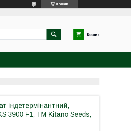
Кошик
Кошик
ат індетермінантний,
S 3900 F1, ТМ Kitano Seeds,