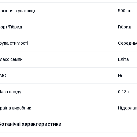
асіння в упаковці
500 шт.
орт/Гібрид
Гібрид
рупа стиглості
Середнь
ласс семян
Еліта
ГМО
Ні
аса плоду
0.13 г
раїна виробник
Нідерла
Ботанічні характеристики