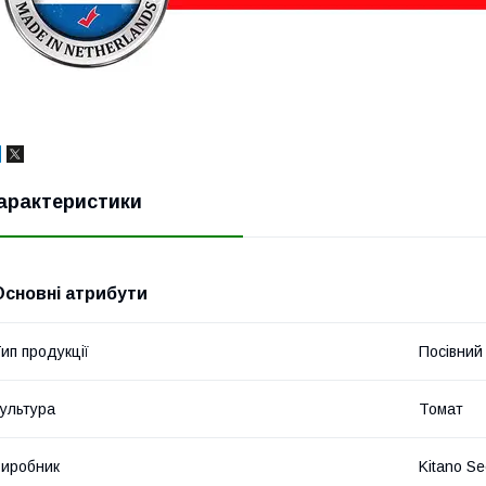
арактеристики
Основні атрибути
ип продукції
Посівний 
ультура
Томат
иробник
Kitano S