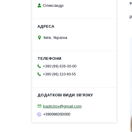
к
Олександр
Т
р
Б
В
Київ, Україна
+380 (99) 639-30-00
+380 (96) 110-90-55
badrizlov@gmail.com
+380996393000