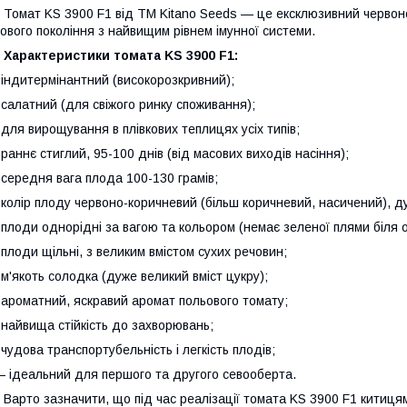
омат KS 3900 F1 від ТМ Kitano Seeds — це ексклюзивний червоно
ового покоління з найвищим рівнем імунної системи.
Характеристики томата KS 3900 F1:
 індитермінантний (високорозкривний);
 салатний (для свіжого ринку споживання);
 для вирощування в плівкових теплицях усіх типів;
 раннє стиглий, 95-100 днів (від масових виходів насіння);
 середня вага плода 100-130 грамів;
 колір плоду червоно-коричневий (більш коричневий, насичений), 
 плоди однорідні за вагою та кольором (немає зеленої плями біля 
 плоди щільні, з великим вмістом сухих речовин;
 м'якоть солодка (дуже великий вміст цукру);
 ароматний, яскравий аромат польового томату;
 найвища стійкість до захворювань;
 чудова транспортубельність і легкість плодів;
 ідеальний для першого та другого севооберта.
арто зазначити, що під час реалізації томата KS 3900 F1 китиця