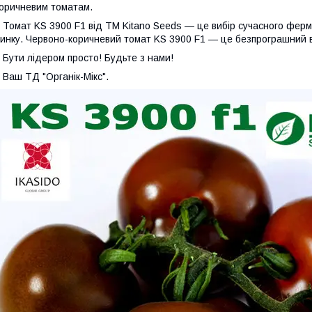
оричневим томатам.
омат KS 3900 F1 від ТМ Kitano Seeds — це вибір сучасного ферм
инку. Червоно-коричневий томат KS 3900 F1 — це безпрограшний в
ути лідером просто! Будьте з нами!
аш ТД "Органік-Мікс".