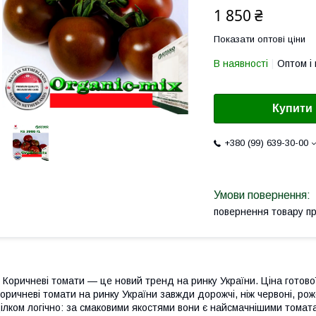
1 850 ₴
Показати оптові ціни
В наявності
Оптом і 
Купити
+380 (99) 639-30-00
повернення товару п
оричневі томати — це новий тренд на ринку України. Ціна готової
оричневі томати на ринку України завжди дорожчі, ніж червоні, роже
ілком логічно: за смаковими якостями вони є найсмачнішими томат