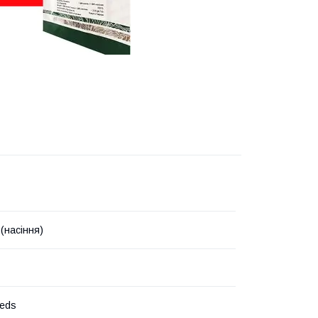
(насіння)
eeds