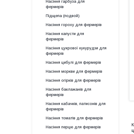
Насіння гарбуза для
фермерів
Підщепа (подвой)
Насіння гороху для фермерів
Насіння капусти для
фермерів
Насіння цукрової кукурудзи для
фермерів
Насіння цибулі для фермерів
Насіння моркви для фермерів
Насіння огірків для фермерів
Насіння баклажанів для
фермерів
Насіння кабачків, патисонів для
фермерів
Насіння томатів для фермерів
К
К
Насіння перцю для фермерів
ц