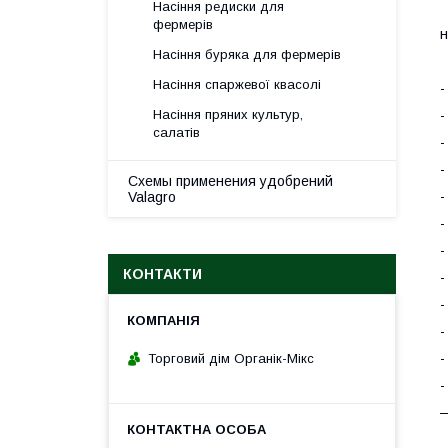
Насіння редиски для
Т
фермерів
н
Насіння буряка для фермерів
Насіння спаржевої квасолі
-
-
Насіння пряних культур,
салатів
-
-
Схемы применения удобрений
-
Valagro
-
-
КОНТАКТИ
-
-
-
-
Торговий дім Органік-Мікс
-
—
В