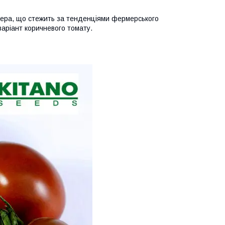
ера, що стежить за тенденціями фермерського
аріант коричневого томату.