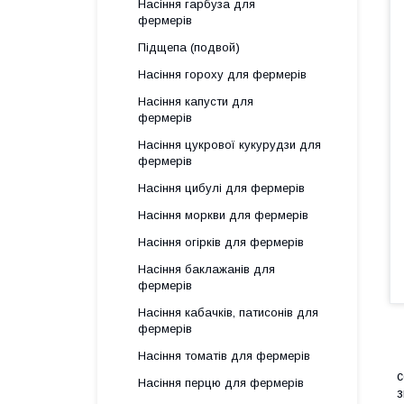
Насіння гарбуза для
фермерів
Підщепа (подвой)
Насіння гороху для фермерів
Насіння капусти для
фермерів
Насіння цукрової кукурудзи для
фермерів
Насіння цибулі для фермерів
Насіння моркви для фермерів
Насіння огірків для фермерів
Насіння баклажанів для
фермерів
Насіння кабачків, патисонів для
фермерів
Насіння томатів для фермерів
О
с
Насіння перцю для фермерів
з