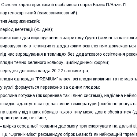
сновні характеристики й особливості огірка Базис f1/Bazis f1:
 партенокарпічний (самозапилюваний);
 тип Американський;
 період вегетації (45 днів);
 винятково для вирощування в закритому ґрунті (скляні та плівкові з
 вирощування в теплицях із додатковим освітленням допускається ц
 під час вирощування в теплицях без додаткового освітлення реком
 плоди темно-зеленого кольору, циліндричної форми;
 середня довжина плода 20-22 сантиметра;
 плоди однорідні "PREMIUM" класу, всі плоди вирівняні та не мают
 у вузлі формується переважно за одним плодом;
 рослина потужна (як коренева так і линя система), наділена нейм
 швидко адаптується під час зміни температури (особо не реагує н
 на відміну від інших гібридів такого типу може довго зберігатися (
арактеристик, не в'яне;
 шкірка середньої товщини дає змогу транспортувати на дальні в
Д "Органік-Мікс" рекомендує огірок Базис f1 як найкращий "премі