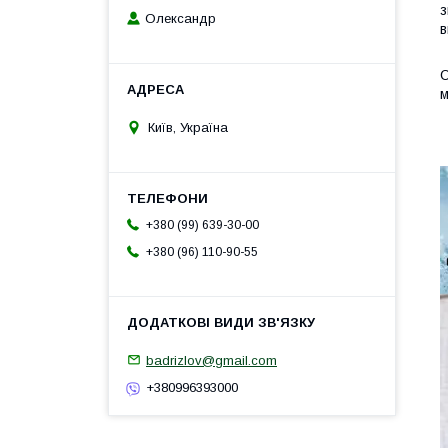
з
Олександр
в
О
О
м
В
Київ, Україна
+380 (99) 639-30-00
+380 (96) 110-90-55
badrizlov@gmail.com
+380996393000