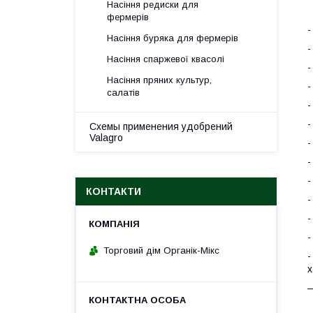
Насіння редиски для
О
фермерів
-
Насіння буряка для фермерів
-
Насіння спаржевої квасолі
-
Насіння пряних культур,
-
салатів
-
-
Схемы применения удобрений
Valagro
-
-
-
КОНТАКТИ
-
-
-
Торговий дім Органік-Мікс
-
х
—
Т