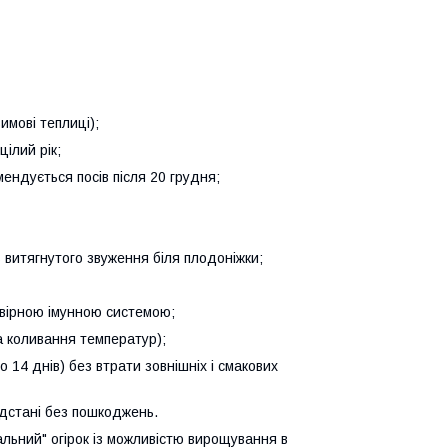
имові теплиці);
ілий рік;
ендується посів після 20 грудня;
ь витягнутого звуження біля плодоніжки;
овірною імунною системою;
а коливання температур);
до 14 днів) без втрати зовнішніх і смакових
ідстані без пошкоджень.
альний" огірок із можливістю вирощування в