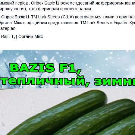
имовий період. Огірок Базіс f1 рекомендований як фермерам-новн
ирощування), так і фермерам професіоналам.
гірок Базіс f1 ТМ Lark Seeds (США) постачається тільки в оригіна
рганік-Мікс є офіційним представником ТМ Lark Seeds в Україні. Куп
атеріал.
аш ТД Органік-Мікс