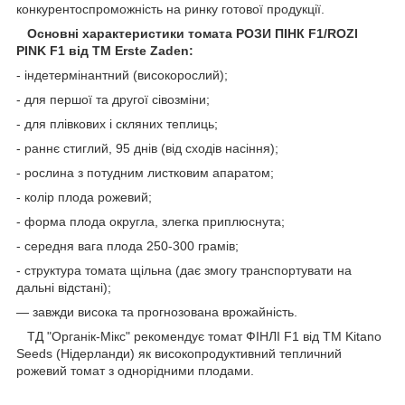
конкурентоспроможність на ринку готової продукції.
Основні характеристики томата РОЗИ ПІНК F1/ROZI
PINK F1 від ТМ Erste Zaden:
- індетермінантний (високорослий);
- для першої та другої сівозміни;
- для плівкових і скляних теплиць;
- раннє стиглий, 95 днів (від сходів насіння);
- рослина з потудним листковим апаратом;
- колір плода рожевий;
- форма плода округла, злегка приплюснута;
- середня вага плода 250-300 грамів;
- структура томата щільна (дає змогу транспортувати на
дальні відстані);
— завжди висока та прогнозована врожайність.
ТД "Органік-Мікс" рекомендує томат ФІНЛІ F1 від ТМ Kitano
Seeds (Нідерланди) як високопродуктивний тепличний
рожевий томат з однорідними плодами.