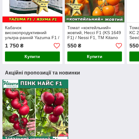
Кабачок
Томат «коктейльний»
Тома
високопродуктивний
жовтий, Несcі F1 (KS 1649
KC 2
ультра-ранній Yazuma F1 /
F1) / Nessi F1, ТМ Kitano
Seed
Язума F1 (KS 3714), ТМ
Seeds (Нідерланди)
1 750
550
550
₴
₴
Kitano Seeds
Купити
Купити
Акційні пропозиції та новинки