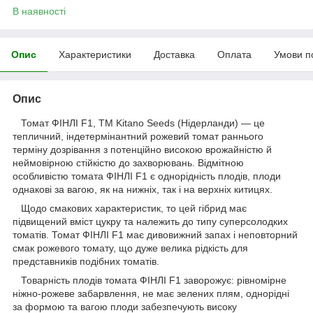
В наявності
Опис
Характеристики
Доставка
Оплата
Умови п
Опис
Томат ФІНЛІ F1, ТМ Kitano Seeds (Нідерланди) — це
тепличний, індетермінантний рожевий томат раннього
терміну дозрівання з потенційно високою врожайністю й
неймовірною стійкістю до захворювань. Відмітною
особливістю томата ФІНЛІ F1 є однорідність плодів, плоди
однакові за вагою, як на нижніх, так і на верхніх китицях.
Щодо смакових характеристик, то цей гібрид має
підвищений вміст цукру та належить до типу суперсолодких
томатів. Томат ФІНЛІ F1 має дивовижний запах і неповторний
смак рожевого томату, що дуже велика рідкість для
представників подібних томатів.
Товарність плодів томата ФІНЛІ F1 заворожує: рівномірне
ніжно-рожеве забарвлення, не має зелених плям, однорідні
за формою та вагою плоди забезпечують високу