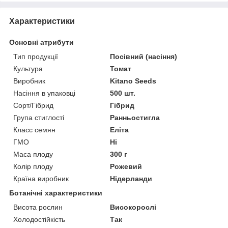
Характеристики
Основні атрибути
Тип продукції
Посівний (насіння)
Культура
Томат
Виробник
Kitano Seeds
Насіння в упаковці
500 шт.
Сорт/Гібрид
Гібрид
Група стиглості
Ранньостигла
Класс семян
Еліта
ГМО
Ні
Маса плоду
300 г
Колір плоду
Рожевий
Країна виробник
Нідерланди
Ботанічні характеристики
Висота рослин
Високорослі
Холодостійкість
Так