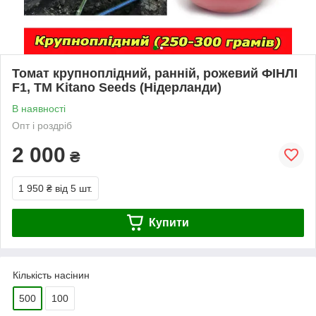
Томат крупноплідний, ранній, рожевий ФІНЛІ
F1, ТМ Kitano Seeds (Нідерланди)
В наявності
Опт і роздріб
2 000
₴
1 950 ₴
від 5 шт.
Купити
Кількість насінин
500
100