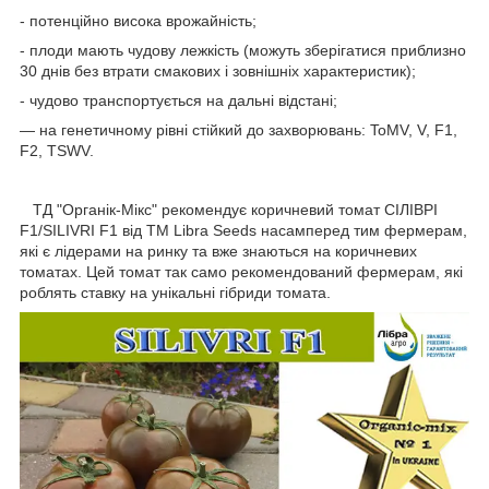
- потенційно висока врожайність;
- плоди мають чудову лежкість (можуть зберігатися приблизно
30 днів без втрати смакових і зовнішніх характеристик);
- чудово транспортується на дальні відстані;
— на генетичному рівні стійкий до захворювань: ToMV, V, F1,
F2, TSWV.
ТД "Органік-Мікс" рекомендує коричневий томат СІЛІВРІ
F1/SILIVRI F1 від ТМ Libra Seeds насамперед тим фермерам,
які є лідерами на ринку та вже знаються на коричневих
томатах. Цей томат так само рекомендований фермерам, які
роблять ставку на унікальні гібриди томата.