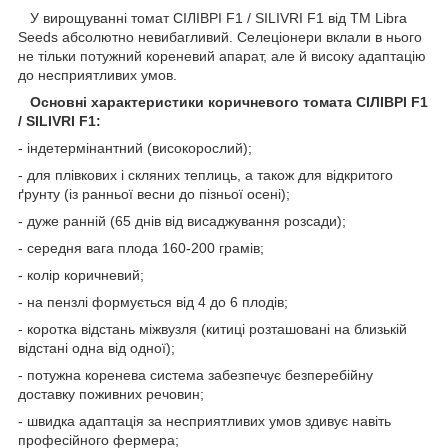
У вирощуванні томат СІЛІВРІ F1 / SILIVRI F1 від ТМ Libra
Seeds абсолютно невибагливий. Селеціонери вклали в нього
не тільки потужний кореневий апарат, але й високу адаптацію
до несприятливих умов.
Основні характеристики коричневого томата СІЛІВРІ F1
/ SILIVRI F1:
- індетермінантний (високорослий);
- для плівкових і скляних теплиць, а також для відкритого
ґрунту (із ранньої весни до пізньої осені);
- дуже ранній (65 днів від висаджування розсади);
- середня вага плода 160-200 грамів;
- колір коричневий;
- на пензлі формується від 4 до 6 плодів;
- коротка відстань міжвузля (китиці розташовані на близькій
відстані одна від одної);
- потужна коренева система забезпечує безперебійну
доставку поживних речовин;
- швидка адаптація за несприятливих умов здивує навіть
професійного фермера;