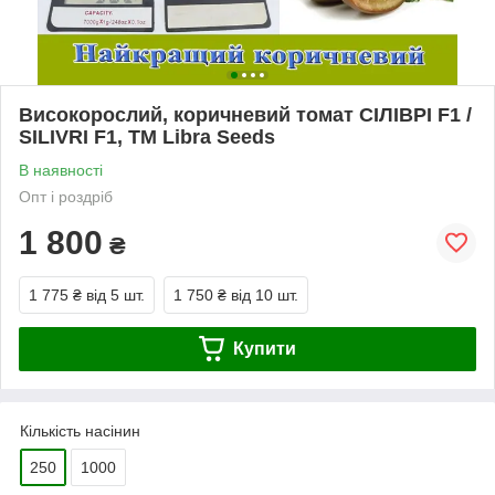
Високорослий, коричневий томат СІЛІВРІ F1 /
SILIVRI F1, ТМ Libra Seeds
В наявності
Опт і роздріб
1 800
₴
1 775 ₴
від 5 шт.
1 750 ₴
від 10 шт.
Купити
Кількість насінин
250
1000