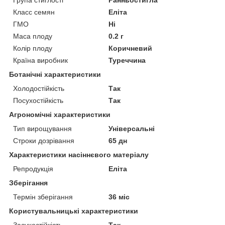
Класс семян
Еліта
ГМО
Ні
Маса плоду
0.2 г
Колір плоду
Коричневий
Країна виробник
Туреччина
Ботанічні характеристики
Холодостійкість
Так
Посухостійкість
Так
Агрономічні характеристики
Тип вирощування
Універсальні
Строки дозрівання
65 дн
Характеристики насіннєвого матеріалу
Репродукція
Еліта
Зберігання
Термін зберігання
36 міс
Користувальницькі характеристики
Засухостійкість
Так