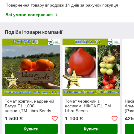
Повернення товару впродовж 14 днів за рахунок покупця
Всі умови повернення
Подібні товари компанії
Томат жовтий, надранній
Томат червоний з
Насі
Батур F1, 1000
носиком, НІКСА F1, ТМ
Альм
насінин,ТМ Libra Seeds
Libra Seeds
(Рож
"Lib
1 500
1 100
425
₴
₴
Купити
Купити