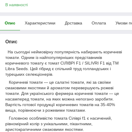
В наявності
Опис
Характеристики
Доставка
Оплата
Умови п
Опис
На сьогодні неймовірну популярність набирають коричневі
томати. Одним із найпопулярніших представників
коричневого томату є томат СІЛІВРІ F1 / SILIVRI F1 від ТМ
Libra Seeds. Цей гібрид є спільний труд голландських і
турецьких селекціонерів.
Коричневі томати — це салатні томати, які за своїми
смаковими якостями й ароматом перевершують рожеві
томати. Для українського фермера коричневі томати — це
насамперед томати, на яких можна непогано заробити.
Вартість готової продукції коричневих томатів на 35-40%
вища, порівнюючи з рожевими томатами.
Головною особливістю томата Сіліврі f1 є насичений,
рівномірний колір з унікальними, пікантними,
аристократичними смаковими якостями.