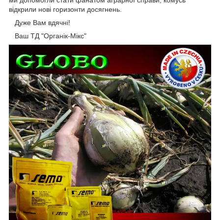
ми допомогли стати фанатом аграрної справи, комусь
відкрили нові горизонти досягнень.
Дуже Вам вдячні!
Ваш ТД "Органік-Мікс"