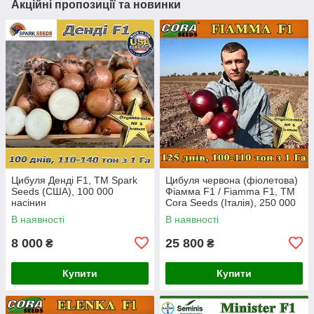
Акційні пропозиції та новинки
Цибуля Денді F1, ТМ Spark
Цибуля червона (фіолетова)
Seeds (США), 100 000
Фіамма F1 / Fiamma F1, ТМ
насінин
Cora Seeds (Італія), 250 000
насінин
В наявності
В наявності
8 000
25 800
₴
₴
Купити
Купити