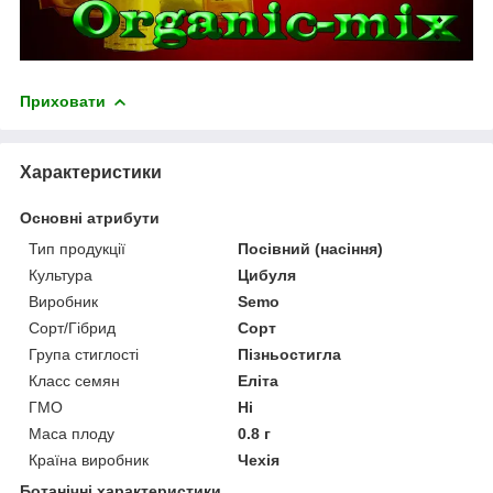
Приховати
Характеристики
Основні атрибути
Тип продукції
Посівний (насіння)
Культура
Цибуля
Виробник
Semo
Сорт/Гібрид
Сорт
Група стиглості
Пізньостигла
Класс семян
Еліта
ГМО
Ні
Маса плоду
0.8 г
Країна виробник
Чехія
Ботанічні характеристики