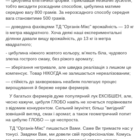
— цибулина еліптичної форми. Приклавши незначні зусилля,
тобто висадити розсадним способом, цибулина матиме
середню вагу 800 грамів. За нерозсадного способу середня
вага становитиме 500 грамів.
— доведена фахівцями ТД "Органік-Мікс" врожайність — 10 кг
із метра квадратного. Хоча деякі наші експериментальні
ділянки давали вищу врожайність, до 13 кг із метра
квадратного;
- цибулина ніжного жовтого кольору, м'якоть біла, чудового
злегка гострого смаку, без різкого аромату;
— зберігання нетривале, але швидка реалізація з лишком це
компенсує. Товар НІКОГДА не залишається нереалізованим;
— стійкість до захворювань неабияк полегшує процес
вирощування й береже нерви фермерів.
У багатьох фермерів дуже популярний лук ЕКСІБШЕН, але,
чесно кажучи, цибуля ГЛОБО навіть не хочеться порівнювати
з відомим конкурентом. Сильний імунітет, більш "вигідний"
зовнішній вигляд, смак і аромат, а також геометричний попит
на цибулю ГЛОБО — це неспроста.
ТД "Органік-Мікс" пишається Вами. Саме Ви тримаєте нас у
тонусі. Завдяки Вам, ми довели свій професіоналізм. Комусь