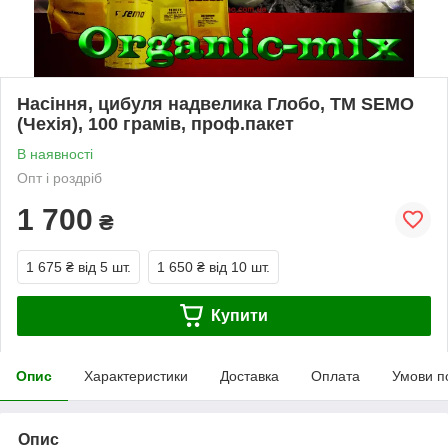
Насіння, цибуля надвелика Глобо, ТМ SEMO
(Чехія), 100 грамів, проф.пакет
В наявності
Опт і роздріб
1 700
₴
1 675 ₴
від 5 шт.
1 650 ₴
від 10 шт.
Купити
Опис
Характеристики
Доставка
Оплата
Умови п
Опис