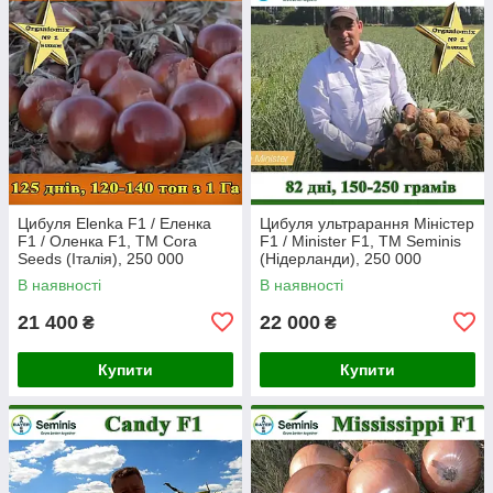
Цибуля Elenka F1 / Еленка
Цибуля ультрарання Міністер
F1 / Оленка F1, ТМ Cora
F1 / Minister F1, ТМ Seminis
Seeds (Італія), 250 000
(Нідерланди), 250 000
насінин
насінин
В наявності
В наявності
21 400
22 000
₴
₴
Купити
Купити