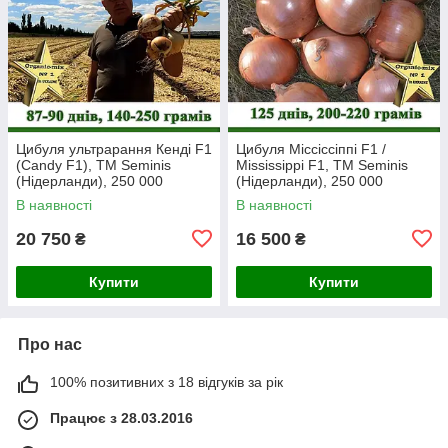
Цибуля ультрарання Кенді F1
Цибуля Міссіссіппі F1 /
(Candy F1), ТМ Seminis
Mississippi F1, ТМ Seminis
(Нідерланди), 250 000
(Нідерланди), 250 000
насінин
насінин
В наявності
В наявності
20 750
16 500
₴
₴
Купити
Купити
Про нас
100% позитивних з 18 відгуків за рік
Працює з 28.03.2016