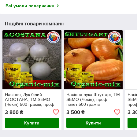
Всі умови повернення
Подібні товари компанії
Насіння, Лук білий
Насіння лука Штутгарт, ТМ
Насі
АГОСТАНА, ТМ SEMO
SEMO (Чехія), проф.
SEMO
(Чехія) 500 грамів, проф.
пакет 500 грамів
проф
пакет
3 800
3 500
3 3
₴
₴
Купити
Купити