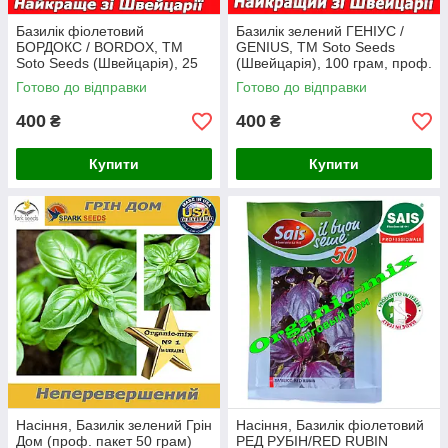
Базилік фіолетовий
Базилік зелений ГЕНІУС /
БОРДОКС / BORDOX, ТМ
GENIUS, ТМ Soto Seeds
Soto Seeds (Швейцарія), 25
(Швейцарія), 100 грам, проф.
грамів
пакет
Готово до відправки
Готово до відправки
400
400
₴
₴
Купити
Купити
Насіння, Базилік зелений Грін
Насіння, Базилік фіолетовий
Дом (проф. пакет 50 грам)
РЕД РУБІН/RED RUBIN