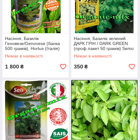
Насіння, Базилік
Насіння, Базилік зелений
Геновезе/Genovese (банка
ДАРК ГРІН / DARK GREEN
500 грамів), Hortus (Італія)
(проф.пакет 50 грамів) Semo
(Чехія)
Немає в наявності
Немає в наявності
1 800
350
₴
₴