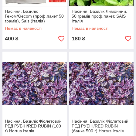
Насіння, Базилік
Насіння, Базилік Лимонний,
Геком/Gecom (проф.пакет 50
50 грамів проф.пакет, SAIS
грамів), Sais (Італія)
Італія
Немає в наявності
Немає в наявності
400
180
₴
₴
Насіння, Базилік Фіолетовий
Насіння, Базилік Фіолетовий
РЕД РУБІН/RED RUBIN (100
РЕД РУБІН/RED RUBIN
г) Hortus Італія
(банка 500 г) Hortus Італія