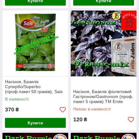
Купити
Купити
Насіння, Базилік
Супербо/Superbo
(проф.пакет 50 грамів), Sais
Насіння, Базилік фіолетовий
(Італія)
Гастроном/Gastronom (проф.
В наявності
пакет 5 грамів) ТМ Erste
Zaden
370
Немає в наявності
₴
120
₴
Купити