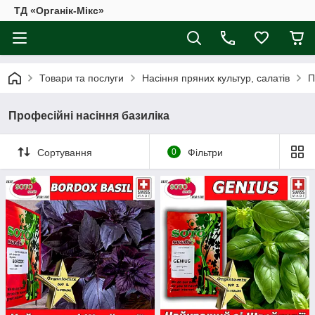
ТД «Органік-Мікс»
Товари та послуги
Насіння пряних культур, салатів
П
Професійні насіння базиліка
Сортування
0
Фільтри