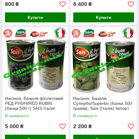
800
6 400
₴
₴
Купити
Купити
Насіння, Базилік фіолетовий
Насіння, Базилік
РЕД РУБІН/RED RUBIN
Супербо/Superbo (банка 500
(банка 500 г) SAIS Італія
грамів), Sais (Італія) Імпорт
2025
В наявності
В наявності
5 000
2 200
₴
₴